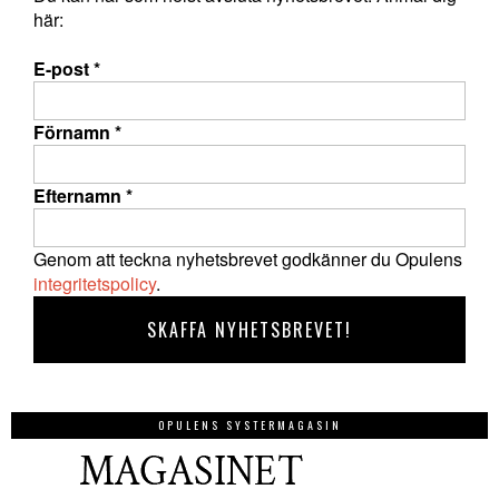
här:
E-post
*
Förnamn
*
Efternamn
*
Genom att teckna nyhetsbrevet godkänner du Opulens
integritetspolicy
.
OPULENS SYSTERMAGASIN