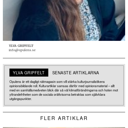
YLVA GRIPFELT
info@opulens.se
YLVA GRIPFELT
SENASTE ARTIKLARNA
Opulens är ett dagligt nätmagasin som vill stärka kulturjournalistikens
opinionsbildande roll. Kulturartiklar samsas därför med opinionsmaterial – allt
med en samhällsmedveten blick där så väl klimatförändringarna och hoten mot
yttrandefriheten som de sociala orättvisorna betraktas som självklara
utgångspunkter.
FLER ARTIKLAR