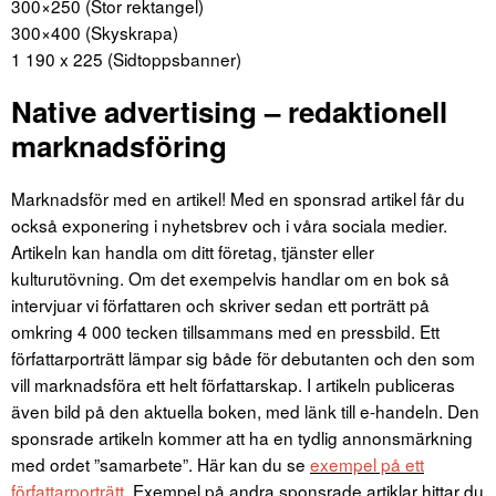
300×250 (Stor rektangel)
300×400 (Skyskrapa)
1 190 x 225 (Sidtoppsbanner)
Native advertising – redaktionell
marknadsföring
Marknadsför med en artikel! Med en sponsrad artikel får du
också exponering i nyhetsbrev och i våra sociala medier.
Artikeln kan handla om ditt företag, tjänster eller
kulturutövning. Om det exempelvis handlar om en bok så
intervjuar vi författaren och skriver sedan ett porträtt på
omkring 4 000 tecken tillsammans med en pressbild. Ett
författarporträtt lämpar sig både för debutanten och den som
vill marknadsföra ett helt författarskap. I artikeln publiceras
även bild på den aktuella boken, med länk till e-handeln. Den
sponsrade artikeln kommer att ha en tydlig annonsmärkning
med ordet ”samarbete”. Här kan du se
exempel på ett
författarporträtt
. Exempel på andra sponsrade artiklar hittar du