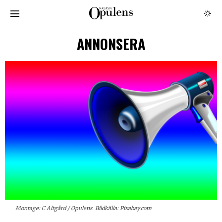
ANNONSERA
Montage: C Altgård / Opulens. Bildkälla: Pixabay.com