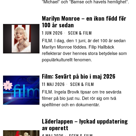
”Michael” och ”Bamse och havets hemlighet”.
Marilyn Monroe – en ikon född för
100 år sedan
1 JUN 2026
SCEN & FILM
FILM. I dag, den 1 juni, är det 100 år sedan
Marilyn Monroe föddes. Filip Hallbäck
reflekterar över hennes stora betydelse som
populärkulturellt fenomen.
Film: Sevärt på bio i maj 2026
11 MAJ 2026
SCEN & FILM
FILM. Ingela Brovik tipsar om tre sevärda
filmer på bio just nu. Det rör sig om två
spelfilmer och en dokumentär.
Läderlappen – lyckad uppdatering
av operett
4 MAJ 2026
SCEN & FILM