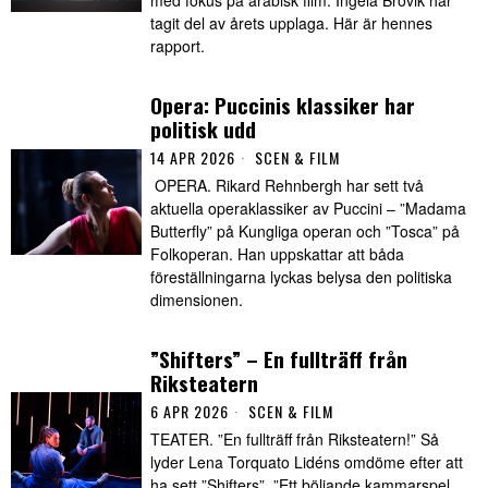
med fokus på arabisk film. Ingela Brovik har
tagit del av årets upplaga. Här är hennes
rapport.
Opera: Puccinis klassiker har
politisk udd
14 APR 2026
SCEN & FILM
OPERA. Rikard Rehnbergh har sett två
aktuella operaklassiker av Puccini – ”Madama
Butterfly” på Kungliga operan och ”Tosca” på
Folkoperan. Han uppskattar att båda
föreställningarna lyckas belysa den politiska
dimensionen.
”Shifters” – En fullträff från
Riksteatern
6 APR 2026
SCEN & FILM
TEATER. ”En fullträff från Riksteatern!” Så
lyder Lena Torquato Lidéns omdöme efter att
ha sett ”Shifters”. ”Ett böljande kammarspel