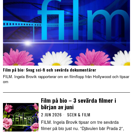
Film på bio: Svag sci-fi och sevärda dokumentärer
FILM. Ingela Brovik rapporterar om en filmflopp från Hollywood och tipsar
om
Film på bio – 3 sevärda filmer i
början av juni
2 JUN 2026
SCEN & FILM
FILM. Ingela Brovik tipsar om tre sevärda
filmer på bio just nu. ”Djävulen bär Prada 2”,