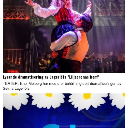
Lysande dramatisering av Lagerlöfs ”Liljecronas hem”
TEATER. Enel Melberg har med stor behållning sett dramatiseringen av
Selma Lagerlöfs