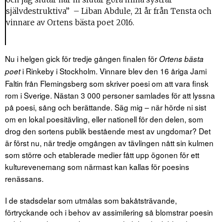
självdestruktiva” – Liban Abdule, 21 år från Tensta och
vinnare av Ortens bästa poet 2016.
Nu i helgen gick för tredje gången finalen för
Ortens bästa
i Rinkeby i Stockholm. Vinnare blev den 16 åriga Jami
poet
Faltin från Flemingsberg som skriver poesi om att vara finsk
rom i Sverige. Nästan 3 000 personer samlades för att lyssna
på poesi, sång och berättande. Säg mig – när hörde ni sist
om en lokal poesitävling, eller nationell för den delen, som
drog den sortens publik bestående mest av ungdomar? Det
är först nu, när tredje omgången av tävlingen nått sin kulmen
som större och etablerade medier fått upp ögonen för ett
kulturevenemang som närmast kan kallas för poesins
renässans.
I de stadsdelar som utmålas som bakåtsträvande,
förtryckande och i behov av assimilering så blomstrar poesin