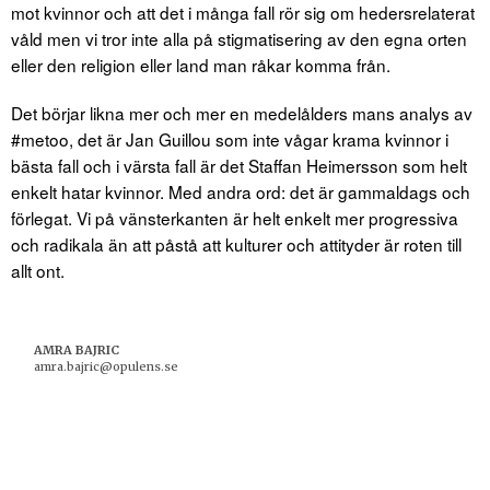
mot kvinnor och att det i många fall rör sig om hedersrelaterat
våld men vi tror inte alla på stigmatisering av den egna orten
eller den religion eller land man råkar komma från.
Det börjar likna mer och mer en medelålders mans analys av
#metoo, det är Jan Guillou som inte vågar krama kvinnor i
bästa fall och i värsta fall är det Staffan Heimersson som helt
enkelt hatar kvinnor. Med andra ord: det är gammaldags och
förlegat. Vi på vänsterkanten är helt enkelt mer progressiva
och radikala än att påstå att kulturer och attityder är roten till
allt ont.
AMRA BAJRIC
amra.bajric@opulens.se