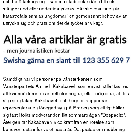
och berättarkonsten. I samma stadsdelar där bibliotek
stänger ned eller underfinansieras, där skolresultaten är
katastrofala samlas ungdomar i ett gemensamt behov av att
uttrycka sig och prata om det de tycker är viktigt.
Samtidigt har vi personer på vänsterkanten som
Vänsterpartiets Amineh Kakabaveh som envist håller fast vid
att kvinnor i förorten är helt oförmögna, eller förbjudna, att föra
sin egen talan. Kakabaveh och hennes supportrar
representerar en förlegad syn på förorten som ettrigt håller
sig fast i folks medvetanden likt sommarplågan ”Despacito”.
Återigen tar Kakabaveh & co kraft från en rörelse som
behöver rusta inför valet nästa år. Det pratas om mobbning