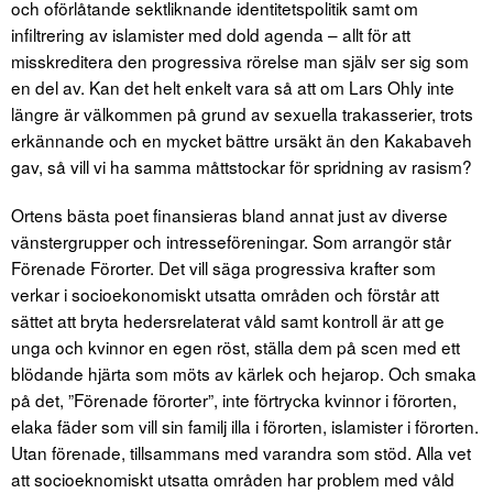
och oförlåtande sektliknande identitetspolitik samt om
infiltrering av islamister med dold agenda – allt för att
misskreditera den progressiva rörelse man själv ser sig som
en del av. Kan det helt enkelt vara så att om Lars Ohly inte
längre är välkommen på grund av sexuella trakasserier, trots
erkännande och en mycket bättre ursäkt än den Kakabaveh
gav, så vill vi ha samma måttstockar för spridning av rasism?
Ortens bästa poet finansieras bland annat just av diverse
vänstergrupper och intresseföreningar. Som arrangör står
Förenade Förorter. Det vill säga progressiva krafter som
verkar i socioekonomiskt utsatta områden och förstår att
sättet att bryta hedersrelaterat våld samt kontroll är att ge
unga och kvinnor en egen röst, ställa dem på scen med ett
blödande hjärta som möts av kärlek och hejarop. Och smaka
på det, ”Förenade förorter”, inte förtrycka kvinnor i förorten,
elaka fäder som vill sin familj illa i förorten, islamister i förorten.
Utan förenade, tillsammans med varandra som stöd. Alla vet
att socioeknomiskt utsatta områden har problem med våld