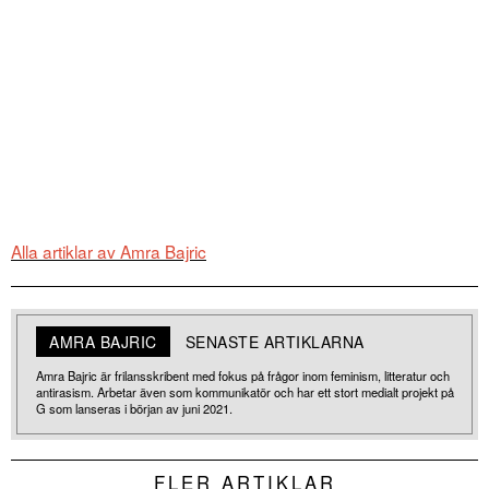
Alla artiklar av Amra Bajric
AMRA BAJRIC
SENASTE ARTIKLARNA
Amra Bajric är frilansskribent med fokus på frågor inom feminism, litteratur och
antirasism. Arbetar även som kommunikatör och har ett stort medialt projekt på
G som lanseras i början av juni 2021.
FLER ARTIKLAR