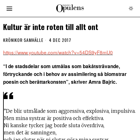
Kultur är inte roten till allt ont
KRÖNIKOR
·
SAMHÄLLE
4 DEC 2017
https://www.youtube.com/watch?v=54DS9yF8mU0
“I de stadsdelar som utmålas som bakåtsträvande,
förtryckande och i behov av assimilering så blomstrar
poesin och berättarkonsten”, skriver Amra Bajric.
”De blir utmålade som aggressiva, explosiva, impulsiva.
Men mina systrar är positiva och effektiva.
Ni kanske tycker jag borde sluta överdriva,
men det är sanningen,
och jag slutar när ni slutar göra mina systrar