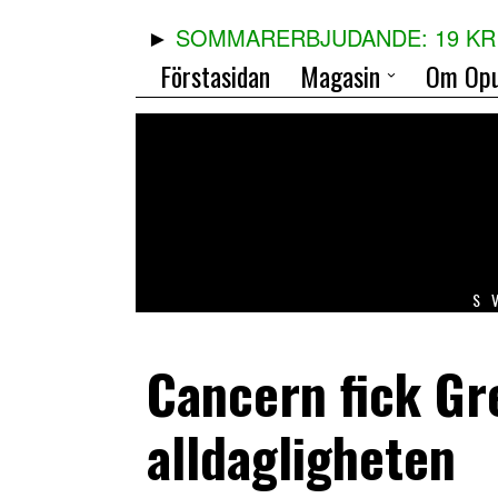
SOMMARERBJUDANDE: 19 KR 
Förstasidan
Magasin
Om Opu
S
Cancern fick Gre
alldagligheten