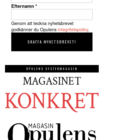
Efternamn
*
Genom att teckna nyhetsbrevet
godkänner du Opulens
integritetspolicy
.
OPULENS SYSTERMAGASIN