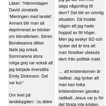
Läser: “Häromdagen
säga någonting till
David Jonstads
dem? Det blir en orimlig
‘Meningen med landet’.
situation. Då trodde
Annars blir man så
någon att jag hade
deprimerad av böcker
hoppat av till höger.
om klimatkrisen. Sören
Men jag avskyr SD och
Bondessons dikter
tycker det är bra att
läste jag också.
man försöker utesluta
Sommarens stora
dem från politisk makt.
roliga grej var också att
jag började översätta
… att kristendomen är
Emily Dickinson. Det
radikal: Jag tycker att
var kul.”
man kan tolka
kristendomen ganska
Om livet på
radikalt. Jesus var ju för
landsbygden: “Ju äldre
det första inte kristen,