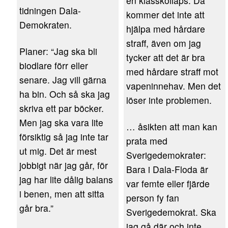
en klasskollaps. Då
tidningen Dala-
kommer det inte att
Demokraten.
hjälpa med hårdare
straff, även om jag
Planer: “Jag ska bli
tycker att det är bra
biodlare förr eller
med hårdare straff mot
senare. Jag vill gärna
vapeninnehav. Men det
ha bin. Och så ska jag
löser inte problemen.
skriva ett par böcker.
Men jag ska vara lite
… åsikten att man kan
försiktig så jag inte tar
prata med
ut mig. Det är mest
Sverigedemokrater:
jobbigt när jag går, för
Bara i Dala-Floda är
jag har lite dålig balans
var femte eller fjärde
i benen, men att sitta
person fy fan
går bra.”
Sverigedemokrat. Ska
jag gå där och inte