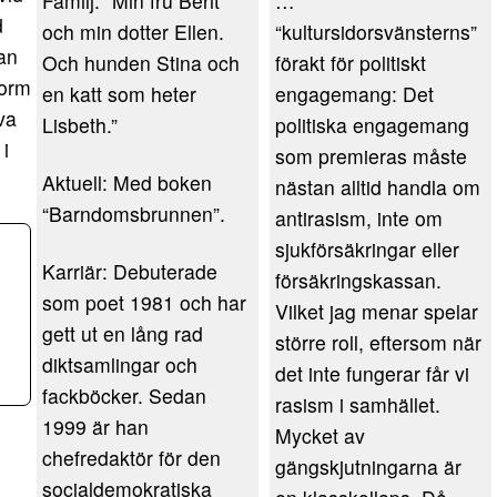
Familj: “Min fru Berit
…
d
och min dotter Ellen.
“kultursidorsvänsterns”
an
Och hunden Stina och
förakt för politiskt
form
en katt som heter
engagemang: Det
va
Lisbeth.”
politiska engagemang
i
som premieras måste
Aktuell: Med boken
nästan alltid handla om
“Barndomsbrunnen”.
antirasism, inte om
sjukförsäkringar eller
Karriär: Debuterade
försäkringskassan.
som poet 1981 och har
Vilket jag menar spelar
gett ut en lång rad
större roll, eftersom när
diktsamlingar och
det inte fungerar får vi
fackböcker. Sedan
rasism i samhället.
1999 är han
Mycket av
chefredaktör för den
gängskjutningarna är
socialdemokratiska