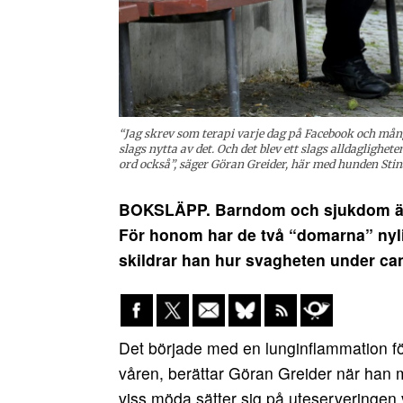
“Jag skrev som terapi varje dag på Facebook och mån
slags nytta av det. Och det blev ett slags alldaglighet
ord också”, säger Göran Greider, här med hunden Stin
BOKSLÄPP. Barndom och sjukdom är 
För honom har de två “domarna” ny
skildrar han hur svagheten under ca
Det började med en lunginflammation f
våren, berättar Göran Greider när han
viss möda sätter sig på uteserveringen 