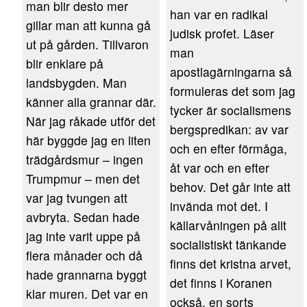
man blir desto mer
han var en radikal
gillar man att kunna gå
judisk profet. Läser
ut på gården. Tillvaron
man
blir enklare på
apostlagärningarna så
landsbygden. Man
formuleras det som jag
känner alla grannar där.
tycker är socialismens
När jag råkade utför det
bergspredikan: av var
här byggde jag en liten
och en efter förmåga,
trädgårdsmur – ingen
åt var och en efter
Trumpmur – men det
behov. Det går inte att
var jag tvungen att
invända mot det. I
avbryta. Sedan hade
källarvåningen på allt
jag inte varit uppe på
socialistiskt tänkande
flera månader och då
finns det kristna arvet,
hade grannarna byggt
det finns i Koranen
klar muren. Det var en
också, en sorts