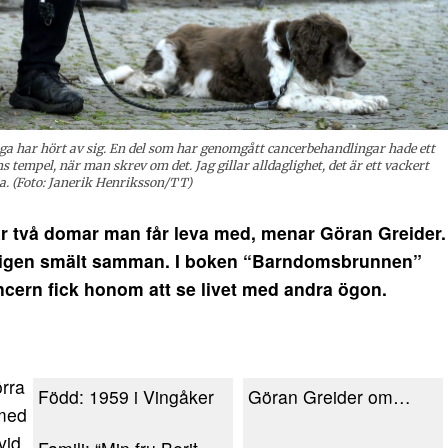
ga har hört av sig. En del som har genomgått cancerbehandlingar hade ett
ens tempel, när man skrev om det. Jag gillar alldaglighet, det är ett vackert
a. (Foto: Janerik Henriksson/TT)
två domar man får leva med, menar Göran Greider.
ligen smält samman. I boken “Barndomsbrunnen”
ncern fick honom att se livet med andra ögon.
örra
Född: 1959 i Vingåker
Göran Greider om…
 med
vid