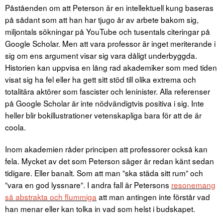
Påståenden om att Peterson är en intellektuell kung baseras
på sådant som att han har tjugo år av arbete bakom sig,
miljontals sökningar på YouTube och tusentals citeringar på
Google Scholar. Men att vara professor är inget meriterande i
sig om ens argument visar sig vara dåligt underbyggda.
Historien kan uppvisa en lång rad akademiker som med tiden
visat sig ha fel eller ha gett sitt stöd till olika extrema och
totalitära aktörer som fascister och leninister. Alla referenser
på Google Scholar är inte nödvändigtvis positiva i sig. Inte
heller blir bokillustrationer vetenskapliga bara för att de är
coola.
Inom akademien råder principen att professorer också kan
fela. Mycket av det som Peterson säger är redan känt sedan
tidigare. Eller banalt. Som att man ”ska städa sitt rum” och
”vara en god lyssnare”. I andra fall är Petersons
resonemang
så abstrakta och flummiga
att man antingen inte förstår vad
han menar eller kan tolka in vad som helst i budskapet.