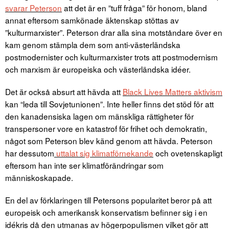
svarar Peterson
att det är en ”tuff fråga” för honom, bland
annat eftersom samkönade äktenskap stöttas av
”kulturmarxister”. Peterson drar alla sina motståndare över en
kam genom stämpla dem som anti-västerländska
postmodernister och kulturmarxister trots att postmodernism
och marxism är europeiska och västerländska idéer.
Det är också absurt att hävda att
Black Lives Matters aktivism
kan “leda till Sovjetunionen”. Inte heller finns det stöd för att
den kanadensiska lagen om mänskliga rättigheter för
transpersoner vore en katastrof för frihet och demokratin,
något som Peterson blev känd genom att hävda. Peterson
har dessutom
uttalat sig klimatförnekande
och ovetenskapligt
eftersom han inte ser klimatförändringar som
människoskapade.
En del av förklaringen till Petersons popularitet beror på att
europeisk och amerikansk konservatism befinner sig i en
idékris då den utmanas av högerpopulismen vilket gör att