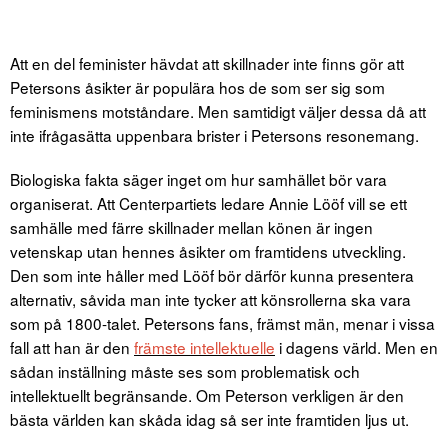
Att en del feminister hävdat att skillnader inte finns gör att
Petersons åsikter är populära hos de som ser sig som
feminismens motståndare. Men samtidigt väljer dessa då att
inte ifrågasätta uppenbara brister i Petersons resonemang.
Biologiska fakta säger inget om hur samhället bör vara
organiserat. Att Centerpartiets ledare Annie Lööf vill se ett
samhälle med färre skillnader mellan könen är ingen
vetenskap utan hennes åsikter om framtidens utveckling.
Den som inte håller med Lööf bör därför kunna presentera
alternativ, såvida man inte tycker att könsrollerna ska vara
som på 1800-talet. Petersons fans, främst män, menar i vissa
fall att han är den
främste intellektuelle
i dagens värld. Men en
sådan inställning måste ses som problematisk och
intellektuellt begränsande. Om Peterson verkligen är den
bästa världen kan skåda idag så ser inte framtiden ljus ut.