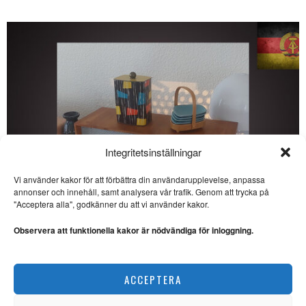
Integritetsinställningar
Vi använder kakor för att förbättra din användarupplevelse, anpassa
annonser och innehåll, samt analysera vår trafik. Genom att trycka på
SE ÄVEN
"Acceptera alla", godkänner du att vi använder kakor.
Essä: Klimatfrågan en
gång för alla
Observera att funktionella kakor är nödvändiga för inloggning.
KLIMATFRÅGAN. Människor
flyr i tiotusental
skogsbränderna i södra
Veckans DDR: Kulinarisk kultur i socialismens namn
Europa. EU-kommissionen
ACCEPTERA
KRÖNIKOR
Essä: Gillesocialisten
Ernst Wigforss