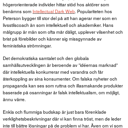
högerorienterade individer hittar stöd hos aktörer som
benämns som
Intellectual Dark Web
. Populariteten hos
Peterson bygger till stor del på att han agerar mer som en
livsstilscoach än som intellektuell och akademiker. Hans
målgrupp är män som ofta mår dåligt, upplever vilsenhet och
brist på förebilder och känner sig missgynnade av
feministiska strömningar.
Det demokratiska samtalet och den globala
samhällsutvecklingen är beroende av ”idéernas marknad”
där intellektuella konkurrerar med varandra och får
återkoppling av sina konsumenter. Om falska nyheter och
propaganda kan ses som ruttna och illasmakande produkter
baserade på osanningar är falsk intellektualism, om möjligt,
ännu värre.
Enkla och flummiga budskap är just bara förenklade
verklighetsbeskrivningar där vi kan finna tröst, men de leder
inte till bättre lösningar på de problem vi har. Även om vi som