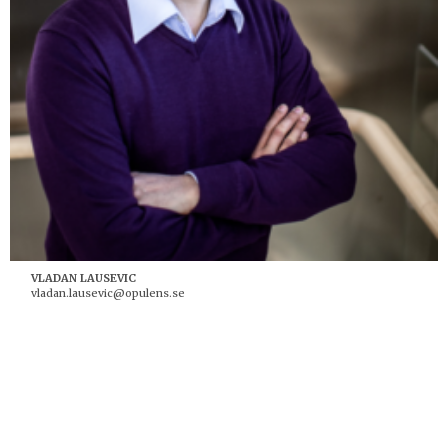
VLADAN LAUSEVIC
vladan.lausevic@opulens.se