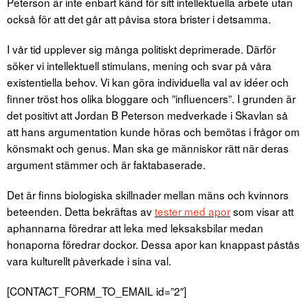
Peterson är inte enbart känd för sitt intellektuella arbete utan
också för att det går att påvisa stora brister i detsamma.
I vår tid upplever sig många politiskt deprimerade. Därför
söker vi intellektuell stimulans, mening och svar på våra
existentiella behov. Vi kan göra individuella val av idéer och
finner tröst hos olika bloggare och ”influencers”. I grunden är
det positivt att Jordan B Peterson medverkade i Skavlan så
att hans argumentation kunde höras och bemötas i frågor om
könsmakt och genus. Man ska ge människor rätt när deras
argument stämmer och är faktabaserade.
Det är finns biologiska skillnader mellan mäns och kvinnors
beteenden. Detta bekräftas av
tester med apor
som visar att
aphannarna föredrar att leka med leksaksbilar medan
honaporna föredrar dockor. Dessa apor kan knappast påstås
vara kulturellt påverkade i sina val.
[CONTACT_FORM_TO_EMAIL id=”2″]