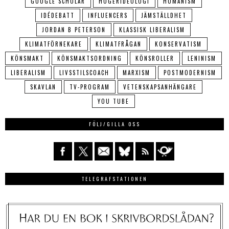
GOOGLE SCHOLAR
HÖGERIDEOLOGI
HUMANISM
IDÉDEBATT
INFLUENCERS
JÄMSTÄLLDHET
JORDAN B PETERSON
KLASSISK LIBERALISM
KLIMATFÖRNEKARE
KLIMATFRÅGAN
KONSERVATISM
KÖNSMAKT
KÖNSMAKTSORDNING
KÖNSROLLER
LENINISM
LIBERALISM
LIVSSTILSCOACH
MARXISM
POSTMODERNISM
SKAVLAN
TV-PROGRAM
VETENSKAPSANHÄNGARE
YOU TUBE
FÖLJ/GILLA OSS
TELEGRAFSTATIONEN