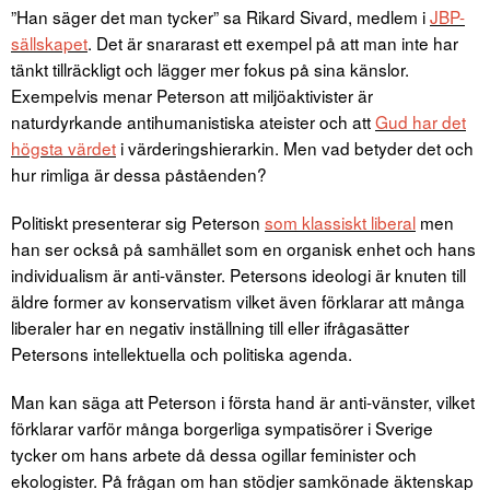
”Han säger det man tycker” sa Rikard Sivard, medlem i
JBP-
sällskapet
. Det är snararast ett exempel på att man inte har
tänkt tillräckligt och lägger mer fokus på sina känslor.
Exempelvis menar Peterson att miljöaktivister är
naturdyrkande antihumanistiska ateister och att
Gud har det
högsta värdet
i värderingshierarkin. Men vad betyder det och
hur rimliga är dessa påståenden?
Politiskt presenterar sig Peterson
som klassiskt liberal
men
han ser också på samhället som en organisk enhet och hans
individualism är anti-vänster. Petersons ideologi är knuten till
äldre former av konservatism vilket även förklarar att många
liberaler har en negativ inställning till eller ifrågasätter
Petersons intellektuella och politiska agenda.
Man kan säga att Peterson i första hand är anti-vänster, vilket
förklarar varför många borgerliga sympatisörer i Sverige
tycker om hans arbete då dessa ogillar feminister och
ekologister. På frågan om han stödjer samkönade äktenskap