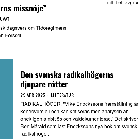
mitt i ett avgr
erns missnöje”
UVAT
irisk dagsvers om Tidöregimens
n Forssell.
Den svenska radikalhögerns
djupare rötter
29 APR 2025
LITTERATUR
RADIKALHÖGER. ”Mike Enockssons framställning är
kontroversiell och kan kritiseras men analysen är
onekligen ambitiös och väldokumenterad.” Det skriver
Bert Mårald som läst Enockssons nya bok om svensk
radikalhöger.