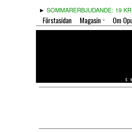
SOMMARERBJUDANDE: 19 KR 
Förstasidan
Magasin
Om Opu
S