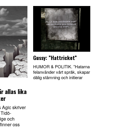
Gussy: ”Hattricket”
HUMOR & POLITIK. ”Hatarna
felanvänder vårt språk, skapar
dålig stämning och initierar
r allas lika
ker
 Agic skriver
 Tidö-
ige och
finner oss