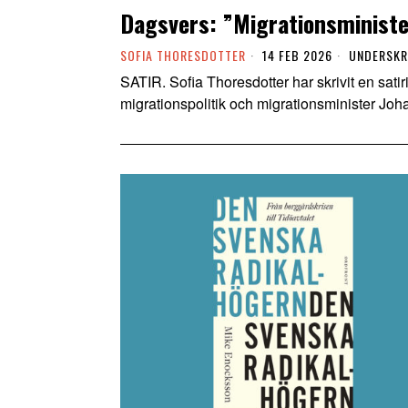
Dagsvers: ”Migrationsminist
SOFIA THORESDOTTER
14 FEB 2026
UNDERSKR
SATIR. Sofia Thoresdotter har skrivit en sat
migrationspolitik och migrationsminister Joha