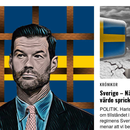
KRÖNIKOR
Sverige – Nä
värde spric
POLITIK. Haris
om tillståndet i
regimens Sver
menar att vi be