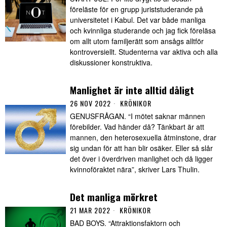
föreläste för en grupp juriststuderande på
universitetet i Kabul. Det var både manliga
och kvinnliga studerande och jag fick föreläsa
om allt utom familjerätt som ansågs alltför
kontroversiellt. Studenterna var aktiva och alla
diskussioner konstruktiva.
Manlighet är inte alltid dåligt
26 NOV 2022
KRÖNIKOR
GENUSFRÅGAN. “I mötet saknar männen
förebilder. Vad händer då? Tänkbart är att
mannen, den heterosexuella åtminstone, drar
sig undan för att han blir osäker. Eller så slår
det över i överdriven manlighet och då ligger
kvinnoföraktet nära”, skriver Lars Thulin.
Det manliga mörkret
21 MAR 2022
KRÖNIKOR
BAD BOYS. “Attraktionsfaktorn och