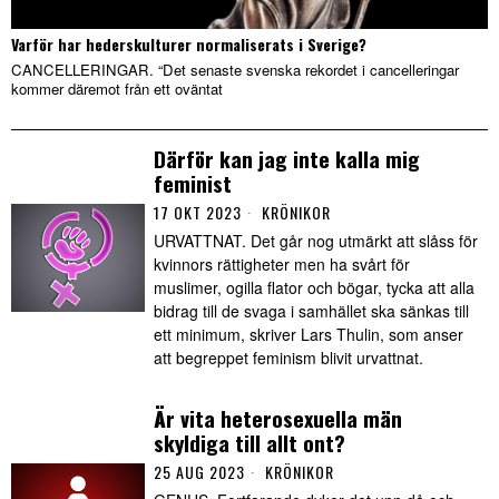
Varför har hederskulturer normaliserats i Sverige?
CANCELLERINGAR. “Det senaste svenska rekordet i cancelleringar
kommer däremot från ett oväntat
Därför kan jag inte kalla mig
feminist
17 OKT 2023
KRÖNIKOR
URVATTNAT. Det går nog utmärkt att slåss för
kvinnors rättigheter men ha svårt för
muslimer, ogilla flator och bögar, tycka att alla
bidrag till de svaga i samhället ska sänkas till
ett minimum, skriver Lars Thulin, som anser
att begreppet feminism blivit urvattnat.
Är vita heterosexuella män
skyldiga till allt ont?
25 AUG 2023
KRÖNIKOR