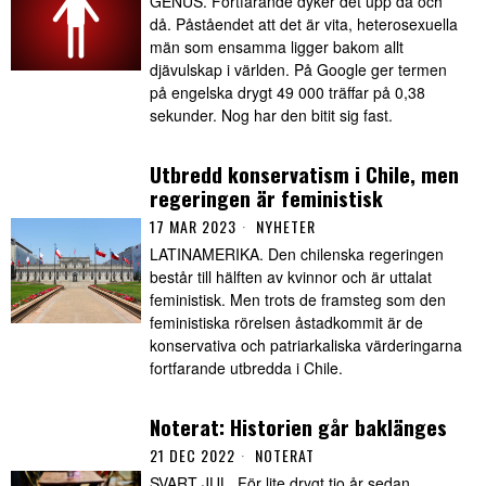
GENUS. Fortfarande dyker det upp då och
då. Påståendet att det är vita, heterosexuella
män som ensamma ligger bakom allt
djävulskap i världen. På Google ger termen
på engelska drygt 49 000 träffar på 0,38
sekunder. Nog har den bitit sig fast.
Utbredd konservatism i Chile, men
regeringen är feministisk
17 MAR 2023
NYHETER
LATINAMERIKA. Den chilenska regeringen
består till hälften av kvinnor och är uttalat
feministisk. Men trots de framsteg som den
feministiska rörelsen åstadkommit är de
konservativa och patriarkaliska värderingarna
fortfarande utbredda i Chile.
Noterat: Historien går baklänges
21 DEC 2022
NOTERAT
SVART JUL. För lite drygt tio år sedan