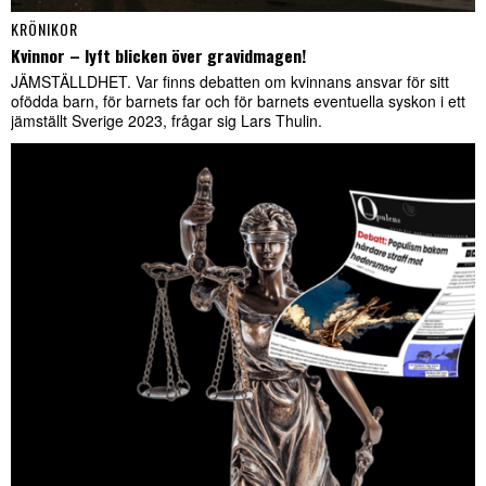
KRÖNIKOR
Kvinnor – lyft blicken över gravidmagen!
JÄMSTÄLLDHET. Var finns debatten om kvinnans ansvar för sitt
ofödda barn, för barnets far och för barnets eventuella syskon i ett
jämställt Sverige 2023, frågar sig Lars Thulin.