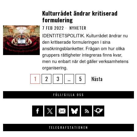
Kulturrådet ändrar kritiserad
formulering
7 FEB 2022
NYHETER
IDENTITETSPOLITIK. Kulturrådet ändrar nu
den kritiserade formuleringen i sina
ansökningsblanketter. Frågan om hur olika
gruppers rättigheter integreras finns kvar,
men nu enbart när det gäller verksamhetens
organisering.
1
2
3
…
5
Nästa
FÖLJ/GILLA OSS
TELEGRAFSTATIONEN