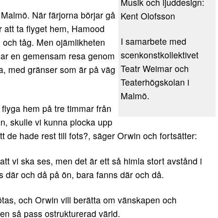
Musik och ljuddesign:
 Malmö. När färjorna börjar gå
Kent Olofsson
för att ta flyget hem, Hamood
I samarbete med
s och tåg. Men ojämlikheten
scenkonstkollektivet
börjar en gemensam resa genom
Teatr Weimar och
pa, med gränser som är på väg
Teaterhögskolan i
Malmö.
e flyga hem på tre timmar från
, skulle vi kunna plocka upp
 de hade rest till fots?, säger Orwin och fortsätter:
tt vi ska ses, men det är ett så himla stort avstånd i
 där och då på ön, bara fanns där och då.
t mötas, och Orwin vill berätta om vänskapen och
i en så pass ostrukturerad värld.