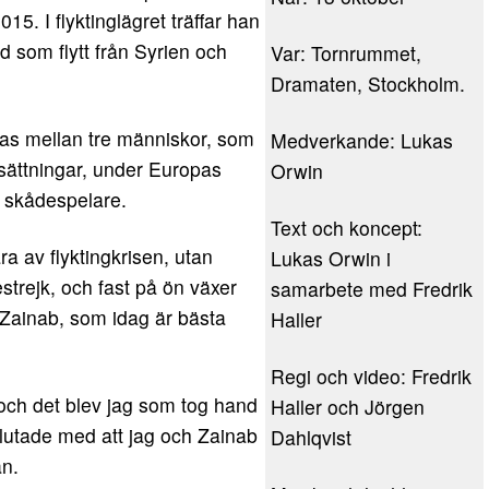
15. I flyktinglägret träffar han
 som flytt från Syrien och
Var: Tornrummet,
Dramaten, Stockholm.
as mellan tre människor, som
Medverkande: Lukas
tsättningar, under Europas
Orwin
 skådespelare.
Text och koncept:
a av flyktingkrisen, utan
Lukas Orwin i
estrejk, och fast på ön växer
samarbete med Fredrik
ainab, som idag är bästa
Haller
Regi och video: Fredrik
 och det blev jag som tog hand
Haller och Jörgen
lutade med att jag och Zainab
Dahlqvist
an.