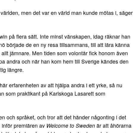
 världen, men det var en värld man kunde mötas i, säger
win på flera sätt. Inte minst vänskapen, idag räknar han
mö började de en ny resa tillsammans, till att lära känna
ir allt jämnare. Men tiden som volontär fick honom även
älpa andra och när han kom hem till Sverige kändes den
tig längre.
är erfarenheten av att hjälpa andra i ett yrke, så nu
an som praktikant på Karlskoga Lasarett som
ten och språket, och tror att det händer någonting i det
g inför premiären av
Welcome to Sweden
är att åhörarna