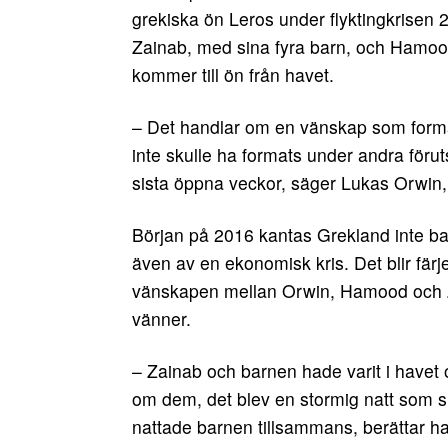
grekiska ön Leros under flyktingkrisen 20
Zainab, med sina fyra barn, och Hamood
kommer till ön från havet.
– Det handlar om en vänskap som form
inte skulle ha formats under andra föru
sista öppna veckor, säger Lukas Orwin,
Början på 2016 kantas Grekland inte bar
även av en ekonomisk kris. Det blir färj
vänskapen mellan Orwin, Hamood och Z
vänner.
– Zainab och barnen hade varit i havet
om dem, det blev en stormig natt som s
nattade barnen tillsammans, berättar h