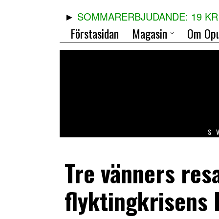
SOMMARERBJUDANDE: 19 KR 
Förstasidan
Magasin
Om Opu
S
Tre vänners re
flyktingkrisens