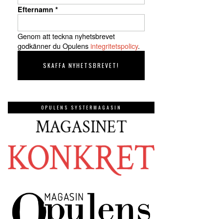
Efternamn
*
Genom att teckna nyhetsbrevet
godkänner du Opulens
integritetspolicy
.
OPULENS SYSTERMAGASIN