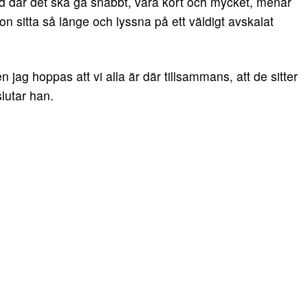
rld där det ska gå snabbt, vara kort och mycket, menar
on sitta så länge och lyssna på ett väldigt avskalat
 jag hoppas att vi alla är där tillsammans, att de sitter
slutar han.