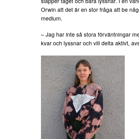
släpper taget och bara lyssnar. I en vä
Orwin att det är en stor fråga att be någ
medium.
– Jag har inte så stora förväntningar men
kvar och lyssnar och vill delta aktivt, av