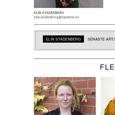
ELIN STADENBERG
elin.stadenberg@opulens.se
ELIN STADENBERG
SENASTE ART
FLE