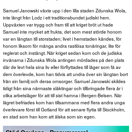
Samuel Janowski växte upp i den lilla staden Zdunska Wola,
inte långt från Lodz i ett traditionsbundet judiskt hem.
Uppväxten var trygg och fram till att kriget bröt ut hade
Samuel inte mycket att frukta, det som mest störde honom
var en längtan till storstaden; livet i hemstaden kändes, för
honom liksom för många andra rastlösa tonåringar, lite för
reglerat och instängt. När kriget sedan kom och de judiska
invånarna i Zdunska Wola antingen mördades på den plats
där de levt hela sina liv eller förflyttades till läger som få av
dem överlevde, kom han tidvis att undra över sin längtan bort
från sin familj och deras omsorger. Samuel Janowski skildes
tidigt från sina närmaste släktingar och tillbringade flera år i
olika arbetsläger för att till sist hamna i Bergen-Belsen. När
lägret befriades kom han tillsammans med flera andra unga
överlevare först till Gotland för att senare flytta till Stockholm,
en stad som han kom att älska som sin egen.