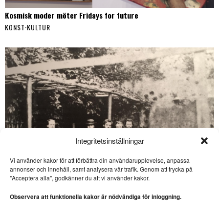
Kosmisk moder möter Fridays for future
KONST
·
KULTUR
Integritetsinställningar
Vi använder kakor för att förbättra din användarupplevelse, anpassa
annonser och innehåll, samt analysera vår trafik. Genom att trycka på
SE ÄVEN
"Acceptera alla", godkänner du att vi använder kakor.
Veckans DDR: Liten
litterär östtysk klassiker
Observera att funktionella kakor är nödvändiga för inloggning.
LITTERATUR. I Veckans DDR
skriver Jesper Nordström om