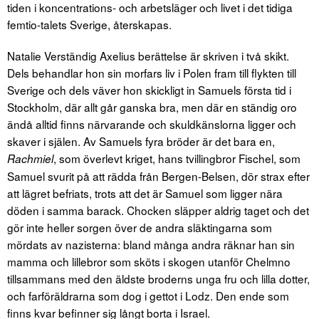
tiden i koncentrations- och arbetsläger och livet i det tidiga
femtio-talets Sverige, återskapas.
Natalie Verständig Axelius berättelse är skriven i två skikt.
Dels behandlar hon sin morfars liv i Polen fram till flykten till
Sverige och dels väver hon skickligt in Samuels första tid i
Stockholm, där allt går ganska bra, men där en ständig oro
ändå alltid finns närvarande och skuldkänslorna ligger och
skaver i själen. Av Samuels fyra bröder är det bara en,
, som överlevt kriget, hans tvillingbror Fischel, som
Rachmiel
Samuel svurit på att rädda från Bergen-Belsen, dör strax efter
att lägret befriats, trots att det är Samuel som ligger nära
döden i samma barack. Chocken släpper aldrig taget och det
gör inte heller sorgen över de andra släktingarna som
mördats av nazisterna: bland många andra räknar han sin
mamma och lillebror som sköts i skogen utanför Chelmno
tillsammans med den äldste broderns unga fru och lilla dotter,
och farföräldrarna som dog i gettot i Lodz. Den ende som
finns kvar befinner sig långt borta i Israel.