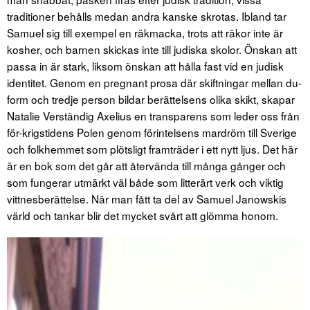
traditioner behålls medan andra kanske skrotas. Ibland tar
Samuel sig till exempel en räkmacka, trots att räkor inte är
kosher, och barnen skickas inte till judiska skolor. Önskan att
passa in är stark, liksom önskan att hålla fast vid en judisk
identitet. Genom en pregnant prosa där skiftningar mellan du-
form och tredje person bildar berättelsens olika skikt, skapar
Natalie Verständig Axelius en transparens som leder oss från
för-krigstidens Polen genom förintelsens mardröm till Sverige
och folkhemmet som plötsligt framträder i ett nytt ljus. Det här
är en bok som det går att återvända till många gånger och
som fungerar utmärkt väl både som litterärt verk och viktig
vittnesberättelse. När man fått ta del av Samuel Janowskis
värld och tankar blir det mycket svårt att glömma honom.