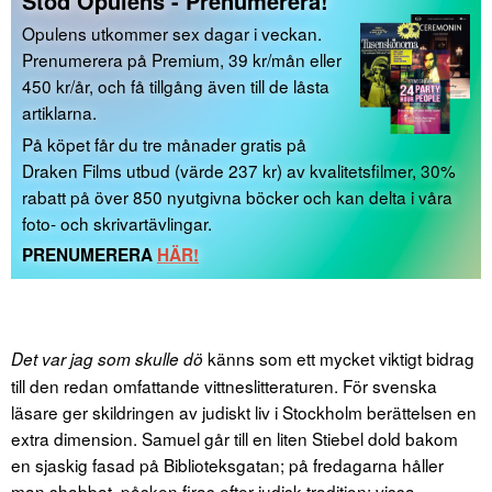
Stöd Opulens - Prenumerera!
Opulens utkommer sex dagar i veckan.
Prenumerera på Premium, 39 kr/mån eller
450 kr/år, och få tillgång även till de låsta
artiklarna.
På köpet får du tre månader gratis på
Draken Films utbud (värde 237 kr) av kvalitetsfilmer, 30%
rabatt på över 850 nyutgivna böcker och kan delta i våra
foto- och skrivartävlingar.
PRENUMERERA
HÄR!
känns som ett mycket viktigt bidrag
Det var jag som skulle dö
till den redan omfattande vittneslitteraturen. För svenska
läsare ger skildringen av judiskt liv i Stockholm berättelsen en
extra dimension. Samuel går till en liten Stiebel dold bakom
en sjaskig fasad på Biblioteksgatan; på fredagarna håller
man shabbat, påsken firas efter judisk tradition; vissa