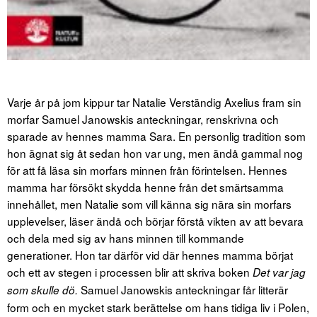
Varje år på jom kippur tar Natalie Verständig Axelius fram sin
morfar Samuel Janowskis anteckningar, renskrivna och
sparade av hennes mamma Sara. En personlig tradition som
hon ägnat sig åt sedan hon var ung, men ändå gammal nog
för att få läsa sin morfars minnen från förintelsen. Hennes
mamma har försökt skydda henne från det smärtsamma
innehållet, men Natalie som vill känna sig nära sin morfars
upplevelser, läser ändå och börjar förstå vikten av att bevara
och dela med sig av hans minnen till kommande
generationer. Hon tar därför vid där hennes mamma börjat
och ett av stegen i processen blir att skriva boken
Det var jag
Samuel Janowskis anteckningar får litterär
som skulle dö.
form och en mycket stark berättelse om hans tidiga liv i Polen,