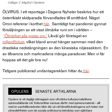
Collage: C Altgård / Opulens
ÖLVIRUS. I ett reportage i Dagens Nyheter beskrivs hur ett
österrikiskt skidparadis förvandlades till smitthärd. Något
Omni refererar i korthet
här
. Samtidigt har pandemin gynnat
försäljningen av ett visst ölmärke runt om i världen –
“Ölmärket alla pratar om.”
Likväl gör företaget en
miljardförlust
, vilket bland annat hänger samman med den
drastiska nedstängningen av den kinesiska nöjessektorn. En
av tillvarons och marknadens många paradoxer. Men vi får
hoppas att det går bra nu!
Tidigare publicerad undantagsreklam hittar du
här
.
OPULENS
SENASTE ARTIKLARNA
Opulens är ett dagligt nätmagasin som vill stärka kulturjournalistikens
opinionsbildande roll. Kulturartiklar samsas därför med opinionsmaterial – allt
med en samhällsmedveten blick där så väl klimatförändringarna och hoten mot
yttrandefriheten som de sociala orättvisorna betraktas som självklara