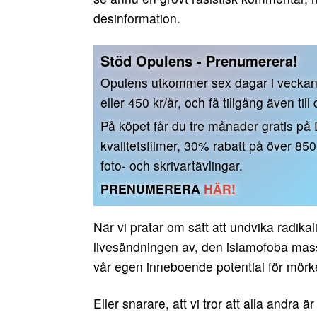
desinformation.
Stöd Opulens - Prenumerera!
Opulens utkommer sex dagar i vecka
eller 450 kr/år, och få tillgång även till
På köpet får du tre månader gratis på
kvalitetsfilmer, 30% rabatt på över 85
foto- och skrivartävlingar.
PRENUMERERA
HÄR!
När vi pratar om sätt att undvika radikal
livesändningen av, den islamofoba massk
vår egen inneboende potential för mör
Eller snarare, att vi tror att alla andra ä