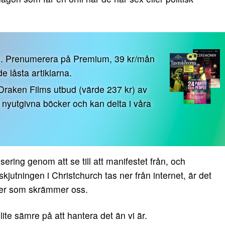
n. Prenumerera på Premium, 39 kr/mån
 de låsta artiklarna.
 Draken Films utbud (värde 237 kr) av
0 nyutgivna böcker och kan delta i våra
isering genom att se till att manifestet från, och
jutningen i Christchurch tas ner från internet, är det
ker som skrämmer oss.
r lite sämre på att hantera det än vi är.