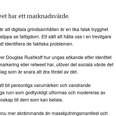
weet har ett marknadsvärde.
r att digitala grindsamhällen är en lika falsk trygghet
slippa se fattigdom. Ett sätt att hålla oss i en trevligare
tt identifiera de faktiska problemen.
er Douglas Rushkoff hur ungas sökande efter identitet
markering eller retweet har, utöver det sociala värde det
lag som är snara att dra fördel av det.
å att bli personliga varumärken och vandrande
tliga rum som godtyckligt utformas och modereras av
oskap till dem som kan betala.
n ännu mer skrämmande än masskjutningsmanifest och