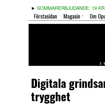
SOMMARERBJUDANDE: 19 KR 
Förstasidan
Magasin
Om Opu
S
Digitala grindsa
trygghet