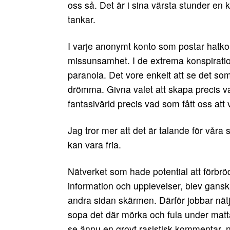
oss så. Det är i sina värsta stunder en
tankar.
I varje anonymt konto som postar hatkom
missunsamhet. I de extrema konspirat
paranoia. Det vore enkelt att se det som 
drömma. Givna valet att skapa precis vad 
fantasivärld precis vad som fått oss att v
Jag tror mer att det är talande för vår
kan vara fria.
Nätverket som hade potential att förbrö
information och upplevelser, blev gansk
andra sidan skärmen. Därför jobbar nätjät
sopa det där mörka och fula under matta
se ännu en grovt rasistisk kommentar, nå