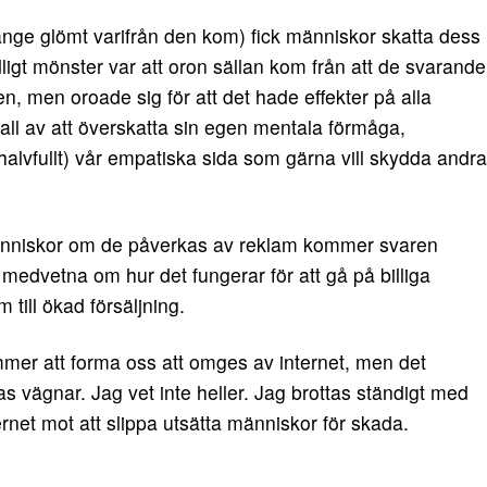
änge glömt varifrån den kom) fick människor skatta dess
dligt mönster var att oron sällan kom från att de svarande
n, men oroade sig för att det hade effekter på alla
tfall av att överskatta sin egen mentala förmåga,
halvfullt) vår empatiska sida som gärna vill skydda andra
människor om de påverkas av reklam kommer svaren
ör medvetna om hur det fungerar för att gå på billiga
till ökad försäljning.
ommer att forma oss att omges av internet, men det
as vägnar. Jag vet inte heller. Jag brottas ständigt med
ernet mot att slippa utsätta människor för skada.