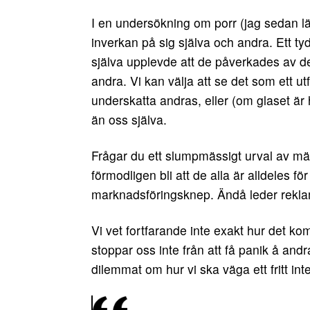
I en undersökning om porr (jag sedan l
inverkan på sig själva och andra. Ett ty
själva upplevde att de påverkades av de
andra. Vi kan välja att se det som ett u
underskatta andras, eller (om glaset är 
än oss själva.
Frågar du ett slumpmässigt urval av 
förmodligen bli att de alla är alldeles f
marknadsföringsknep. Ändå leder reklam 
Vi vet fortfarande inte exakt hur det k
stoppar oss inte från att få panik å andr
dilemmat om hur vi ska väga ett fritt int