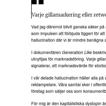
Varje gillamarkering eller ret
Vad jag däremot blivit ganska säker på ä
som impulsen att förbjuda tiggeri för att 
hallucination där vi är mindre benägna a
I dokumentären
Generation Like
beskriv
utnyttjas för marknadsföring. Varje gilla
signalerar, ett marknadsvärde för storbo
I vår delade hallucination håller alla p
reklampelare. Våra samtal sker i offen
företag som säljer oss som konsumentb
För mig är den kapitalistiska dystopi