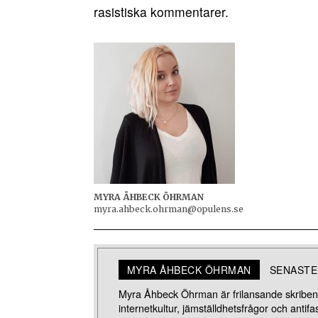
rasistiska kommentarer.
MYRA ÅHBECK ÖHRMAN
myra.ahbeck.ohrman@opulens.se
MYRA ÅHBECK ÖHRMAN
SENASTE
Myra Åhbeck Öhrman är frilansande skribent,
internetkultur, jämställdhetsfrågor och ant