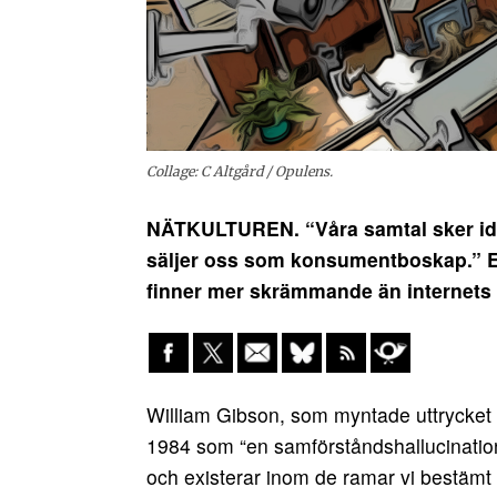
Collage: C Altgård / Opulens.
NÄTKULTUREN. “Våra samtal sker idag
säljer oss som konsumentboskap.” E
finner mer skrämmande än internets
William Gibson, som myntade uttrycket 
1984 som “en samförståndshallucination”
och existerar inom de ramar vi bestämt 