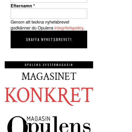
Efternamn
*
Genom att teckna nyhetsbrevet
godkänner du Opulens
integritetspolicy
.
OPULENS SYSTERMAGASIN