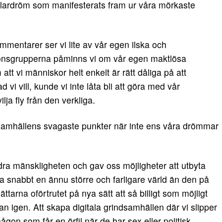
 klardröm som manifesterats fram ur våra mörkaste
mentarer ser vi lite av vår egen ilska och
ionsgrupperna påminns vi om vår egen maktlösa
att vi människor helt enkelt är rätt dåliga på att
vi vill, kunde vi inte låta bli att göra med vår
ilja fly från den verkliga.
a samhällens svagaste punkter när inte ens våra drömmar
dra mänskligheten och gav oss möjligheter att utbyta
a snabbt en ännu större och farligare värld än den på
tarna oförtrutet på nya sätt att så billigt som möjligt
n igen. Att skapa digitala grindsamhällen där vi slipper
gon som får en örfil när de har sex eller politisk