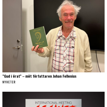
”Gud i örat” ‒ möt författaren Johan Fellenius
NYHETER