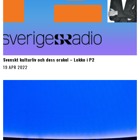
Svenskt kulturliv och dess orakel – Lokko i P2
19 APR 2022