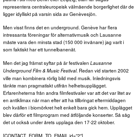
representera centraleuropeisk välmående borgerlighet där de
ligger idylliskt på varsin sida av Genèvesjön.
Men visst finns det en underground. Genève har flera
intressanta föreningar för alternativmusik och Lausanne
måste vara den minsta stad (150 000 invånare) jag varit i
som faktiskt har ett tunnelbanenät.
Men det jag främst syftar på är festivalen
Lausanne
. Redan vid starten 2002
Underground Film & Music Festival
ville man kombinera rörlig bild med musik. Inledningsvis
tänkte man pragmatiskt utifrån helhetsupplägget.
Erfarenheterna från andra filmfestivaler var att det var litet av
en antiklimax när man efter att ha tillbringat eftermiddagen
och kvällen i biomörkret helt enkelt bara gick hem. Upplägget
blev därför ett filmprogram med åtföljande konserter. Så såg
det ut också under årets upplaga den 17-22 oktober.
[CONTACT_FORM_TO_EMAIL id=”2″]