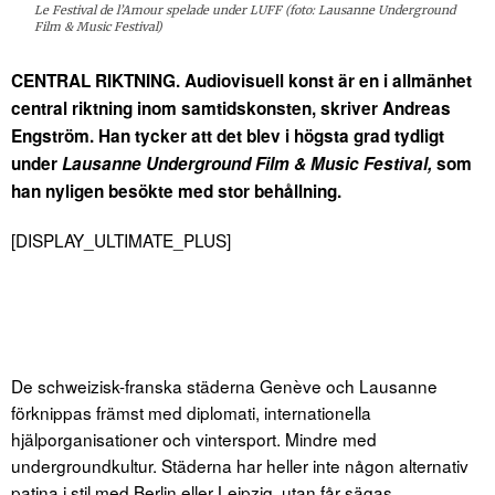
Le Festival de l’Amour spelade under LUFF (foto: Lausanne Underground
Film & Music Festival)
CENTRAL RIKTNING. Audiovisuell konst är en i allmänhet
central riktning inom samtidskonsten, skriver Andreas
Engström. Han tycker att det blev i högsta grad tydligt
under
Lausanne Underground Film & Music Festival,
som
han nyligen besökte med stor behållning.
[DISPLAY_ULTIMATE_PLUS]
De schweizisk-franska städerna Genève och Lausanne
förknippas främst med diplomati, internationella
hjälporganisationer och vintersport. Mindre med
undergroundkultur. Städerna har heller inte någon alternativ
patina i stil med Berlin eller Leipzig, utan får sägas