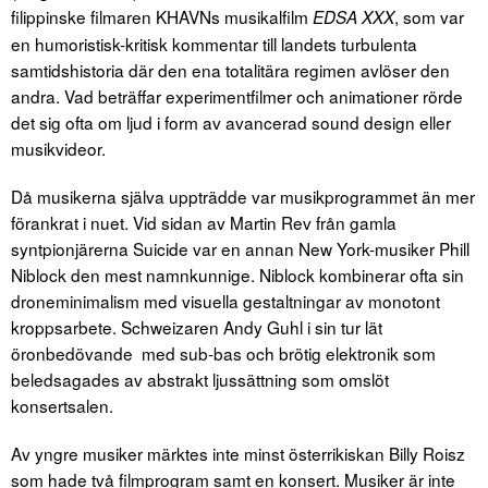
filippinske filmaren KHAVNs musikalfilm
, som var
EDSA XXX
en humoristisk-kritisk kommentar till landets turbulenta
samtidshistoria där den ena totalitära regimen avlöser den
andra. Vad beträffar experimentfilmer och animationer rörde
det sig ofta om ljud i form av avancerad sound design eller
musikvideor.
Då musikerna själva uppträdde var musikprogrammet än mer
förankrat i nuet. Vid sidan av Martin Rev från gamla
syntpionjärerna Suicide var en annan New York-musiker Phill
Niblock den mest namnkunnige. Niblock kombinerar ofta sin
droneminimalism med visuella gestaltningar av monotont
kroppsarbete. Schweizaren Andy Guhl i sin tur lät
öronbedövande med sub-bas och brötig elektronik som
beledsagades av abstrakt ljussättning som omslöt
konsertsalen.
Av yngre musiker märktes inte minst österrikiskan Billy Roisz
som hade två filmprogram samt en konsert. Musiker är inte