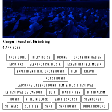
Klanger i konstant förändring
4 APR 2022
ANDY GUHL
BILLY ROISZ
DRONE
DRONEMINIMALISM
EDSA XXX
ELEKTRONISK MUSIK
EXPERIMENTELL MUSIK
EXPERIMENTFILM. DRONEMUSIK
FILM
KHAVN
KONSTMUSIK
LAUSANNE UNDERGROUND FILM & MUSIC FESTIVAL
LE FESTIVAL DE L'AMOUR
LUFF
MARTIN REV
MINIMALISM
MUSIK
PHILL NIBLOCK
SAMTIDSKONST
SCENKONST
SCHWEIZ
SUCICIDE
SYNT
SYNTMUSIK
UNDERGROUND