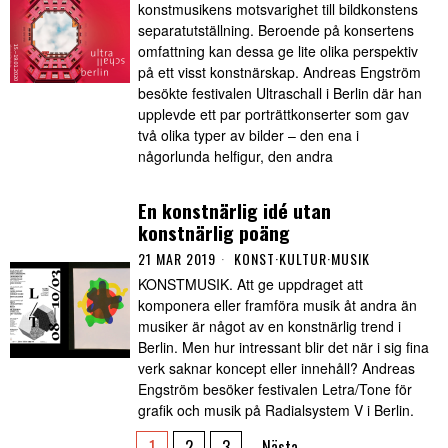
konstmusikens motsvarighet till bildkonstens
separatutställning. Beroende på konsertens
omfattning kan dessa ge lite olika perspektiv
på ett visst konstnärskap. Andreas Engström
besökte festivalen Ultraschall i Berlin där han
upplevde ett par porträttkonserter som gav
två olika typer av bilder – den ena i
någorlunda helfigur, den andra
En konstnärlig idé utan
konstnärlig poäng
21 MAR 2019
KONST
·
KULTUR
·
MUSIK
KONSTMUSIK. Att ge uppdraget att
komponera eller framföra musik åt andra än
musiker är något av en konstnärlig trend i
Berlin. Men hur intressant blir det när i sig fina
verk saknar koncept eller innehåll? Andreas
Engström besöker festivalen Letra/Tone för
grafik och musik på Radialsystem V i Berlin.
1
2
3
Nästa