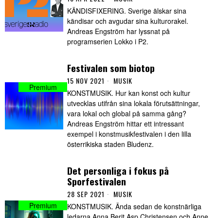
KÄNDISFIXERING. Sverige älskar sina
kändisar och avgudar sina kulturorakel.
Andreas Engström har lyssnat på
programserien Lokko i P2.
Festivalen som biotop
15 NOV 2021
MUSIK
KONSTMUSIK. Hur kan konst och kultur
utvecklas utifrån sina lokala förutsättningar,
vara lokal och global på samma gång?
Andreas Engström hittar ett intressant
exempel i konstmusikfestivalen i den lilla
österrikiska staden Bludenz.
Det personliga i fokus på
Sporfestivalen
28 SEP 2021
MUSIK
KONSTMUSIK. Ända sedan de konstnärliga
ledarna Anna Berit Asp Christensen och Anne