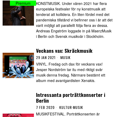
KONSTMUSIK. Under våren 2021 har flera
europeiska festivaler för ny konstmusik att
tenderat att kollidera. En liten fördel med det
pandemiska tillstånd vi befinner oss i är att det
varit möjligt att parallellt följa flera av dessa.
Andreas Engström loggade in på MaerzMusik
i Berlin och Svensk musikvår i Stockholm.
Veckans vax: Skräckmusik
29 JAN 2021
MUSIK
VINYL. Fredag och dax för veckans vax!
Jesper Nordström tar itu med riktigt svår
musik denna fredag. Närmare bestämt ett
album med avantgardisten Xenakis.
Intressanta porträttkonserter i
Berlin
7 FEB 2020
KULTUR
·
MUSIK
MUSIKFESTIVAL. Porträttkonserten är