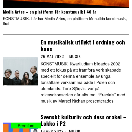
Media Artes ‒ en plattform för konstmusik i 40 år
KONSTMUSIK. I år har Media Artes, en plattform för nutida konstmusik,
firat
En musikalisk utflykt i ordning och
kaos
26 MAJ 2023
MUSIK
KONSTMUSIK. Kwartludium bildades 2002
med ett fokus på att framföra verk skapade
speciellt för denna ensemble av unga
tonsättare verksamma både i Polen och
utomlands. Tore Sjöqvist var på
releasekonserten där albumet “Fractals” med
musik av Marsel Nichan presenterades.
Svenskt kulturliv och dess orakel –
Lokko i P2
19 APR 2022
MUSIK