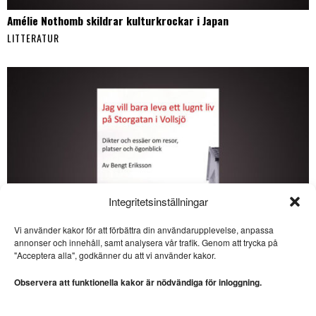
Amélie Nothomb skildrar kulturkrockar i Japan
LITTERATUR
Integritetsinställningar
Vi använder kakor för att förbättra din användarupplevelse, anpassa
annonser och innehåll, samt analysera vår trafik. Genom att trycka på
SE ÄVEN
"Acceptera alla", godkänner du att vi använder kakor.
Bannerhed skriver
stilrent om en särling
Observera att funktionella kakor är nödvändiga för inloggning.
ROMAN. Bo Bjelvehammar
konstaterar att Tomas
Bannerhed skapat ett