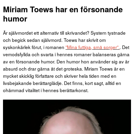
Miriam Toews har en försonande
humor
Är självmordet ett alternativ till skrivandet? Systern tystnade
och begick sedan självmord. Toews har skrivit om
syskonkärlek förut, i romanen
”Mina futtiga, små sorger”.
. Det
vemodsfyllda och svarta i hennes romaner balanseras gärna
av en försonande humor. Den humor hon använder sig av är
absurd och drar gärna åt det groteska. Miriam Toews är en
mycket skicklig författare och skriver hela tiden med en
livsbejakande berättarglädje. Det finns, kort sagt, alltid en
ohämmad vitalitet i hennes berättarkonst.