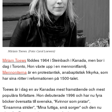
Miriam Toews. (Foto: Carol Loewen)
Miriam Toews
föddes 1964 i Steinbach i Kanada, men bor i
dag i Toronto, Hon växte upp i en mennonitfamilj.
Mennoniterna
är en protestantisk, anabaptistisk frikyrka, som
har sina rötter i reformationen på 1500-talet.
Toews är i dag en av Kanadas mest framstående och mest
populära författare. Hon debuterade 1996 och har nu fyra
böcker översatta till svenska, ”Kvinnor som pratar”,
”Ensamma strider”, ”Mina futtiga, små sorger” och den nu