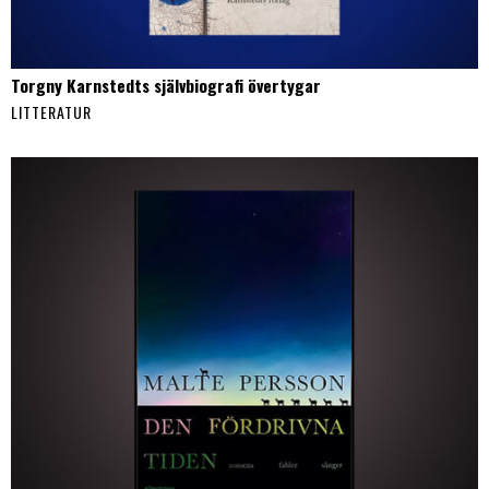
Torgny Karnstedts självbiografi övertygar
LITTERATUR