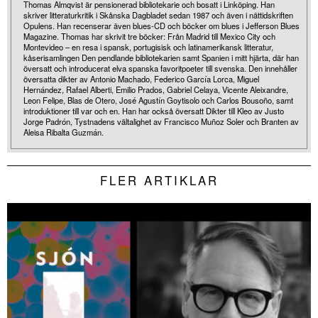
Thomas Almqvist är pensionerad bibliotekarie och bosatt i Linköping. Han
skriver litteraturkritik i Skånska Dagbladet sedan 1987 och även i nättidskriften
Opulens. Han recenserar även blues-CD och böcker om blues i Jefferson Blues
Magazine. Thomas har skrivit tre böcker: Från Madrid till Mexico City och
Montevideo – en resa i spansk, portugisisk och latinamerikansk litteratur,
kåserisamlingen Den pendlande bibliotekarien samt Spanien i mitt hjärta, där han
översatt och introducerat elva spanska favoritpoeter till svenska. Den innehåller
översatta dikter av Antonio Machado, Federico García Lorca, Miguel
Hernández, Rafael Alberti, Emilio Prados, Gabriel Celaya, Vicente Aleixandre,
Leon Felipe, Blas de Otero, José Agustín Goytisolo och Carlos Bousoño, samt
introduktioner till var och en. Han har också översatt Dikter till Kleo av Justo
Jorge Padrón, Tystnadens vältalighet av Francisco Muñoz Soler och Branten av
Aleisa Ribalta Guzmán.
FLER ARTIKLAR