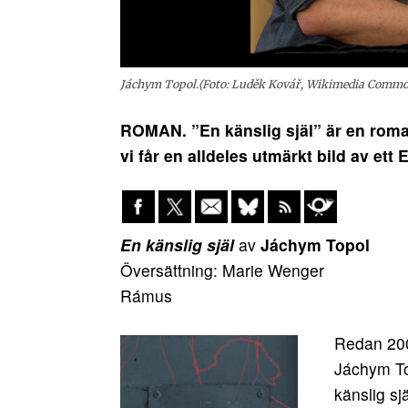
Jáchym Topol.(Foto: Luděk Kovář, Wikimedia Commo
ROMAN. ”En känslig själ” är en roma
vi får en alldeles utmärkt bild av ett
En känslig själ
av
Jáchym Topol
Översättning: Marie Wenger
Rámus
Redan 200
Jáchym To
känslig sj