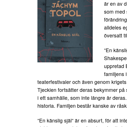
är en av d
som med s
förändring
alldeles e
översatt ti
”En känsli
Shakespea
uppretad B
familjens
teaterfestivaler och även genom krigets 
Tjeckien fortsätter deras bekymmer på s
i ett samhälle, som inte längre är deras.
historia. Familjen består kanske av råsk
”En känslig själ” är en absurt, för att