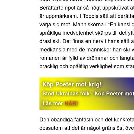
Berättartempot är så högt uppskruvat at
är uppmärksam. I Topols sätt att berätta
värja sig mot. Människorna i ”En känslig 
språkliga medvetenhet skärps till det yt
drastiskt. Det finns en nerv i hans sätt a
medkänsla med de människor han skriver
romanen är fylld av drömmar och längtan
bräcklig och opålitlig verklighet som st
Köp Poeter mot krig!
Stöd Ukrainas folk - Köp Poeter mot 
Läs mer
HÄR!
Den obändiga fantasin och det konkreta 
dessutom att det är något gränslöst över 