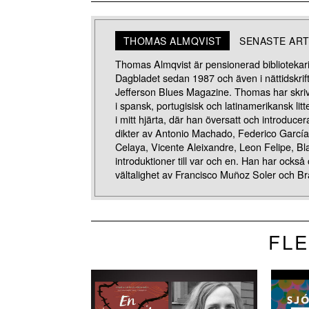
THOMAS ALMQVIST
SENASTE ART
Thomas Almqvist är pensionerad bibliotekarie 
Dagbladet sedan 1987 och även i nättidskri
Jefferson Blues Magazine. Thomas har skrivi
i spansk, portugisisk och latinamerikansk li
i mitt hjärta, där han översatt och introducer
dikter av Antonio Machado, Federico García 
Celaya, Vicente Aleixandre, Leon Felipe, B
introduktioner till var och en. Han har också
vältalighet av Francisco Muñoz Soler och B
FLE