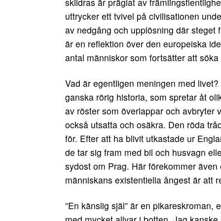
skildras är präglat av främlingsfientlig
uttrycker ett tvivel på civilisationen un
av nedgång och upplösning där steget från 
är en reflektion över den europeiska ide
antal människor som fortsätter att söka e
Vad är egentligen meningen med livet? T
ganska rörig historia, som spretar åt o
av röster som överlappar och avbryter 
också utsatta och osäkra. Den röda trå
för. Efter att ha blivit utkastade ur E
de tar sig fram med bil och husvagn el
sydost om Prag. Här förekommer även 
människans existentiella ångest är att r
”En känslig själ” är en pikareskroman,
med mycket allvar i botten. Jag kanske sk