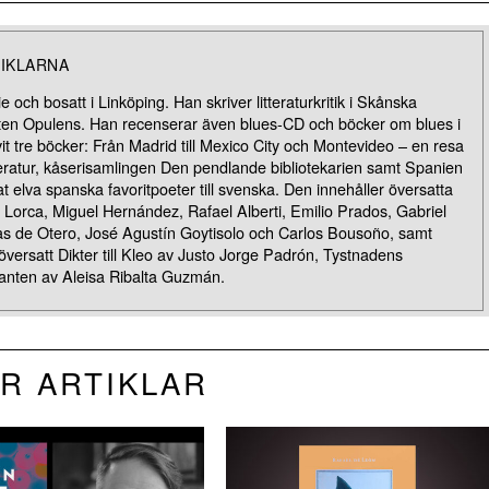
IKLARNA
och bosatt i Linköping. Han skriver litteraturkritik i Skånska
ften Opulens. Han recenserar även blues-CD och böcker om blues i
t tre böcker: Från Madrid till Mexico City och Montevideo – en resa
tteratur, kåserisamlingen Den pendlande bibliotekarien samt Spanien
at elva spanska favoritpoeter till svenska. Den innehåller översatta
Lorca, Miguel Hernández, Rafael Alberti, Emilio Prados, Gabriel
las de Otero, José Agustín Goytisolo och Carlos Bousoño, samt
 översatt Dikter till Kleo av Justo Jorge Padrón, Tystnadens
ranten av Aleisa Ribalta Guzmán.
R ARTIKLAR