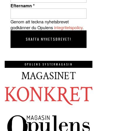
Efternamn
*
Genom att teckna nyhetsbrevet
godkänner du Opulens
integritetspolicy
.
OPULENS SYSTERMAGASIN