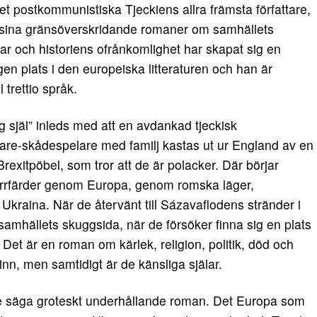
et postkommunistiska Tjeckiens allra främsta författare,
ina gränsöverskridande romaner om samhällets
ar och historiens ofrånkomlighet har skapat sig en
gen plats i den europeiska litteraturen och han är
ll trettio språk.
g själ” inleds med att en avdankad tjeckisk
re-skådespelare med familj kastas ut ur England av en
rexitpöbel, som tror att de är polacker. Där börjar
 irrfärder genom Europa, genom romska läger,
Ukraina. När de återvänt till Sázavaflodens stränder i
amhällets skuggsida, när de försöker finna sig en plats
 Det är en roman om kärlek, religion, politik, död och
inn, men samtidigt är de känsliga själar.
 inte säga groteskt underhållande roman. Det Europa som