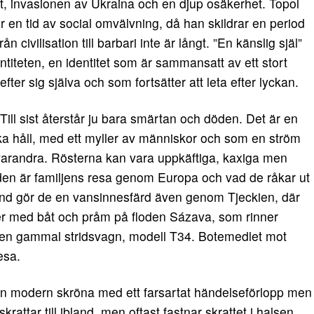
het, invasionen av Ukraina och en djup osäkerhet. Topol
der en tid av social omvälvning, då han skildrar en period
civilisation till barbari inte är långt. ”En känslig själ”
ntiteten, en identitet som är sammansatt av ett stort
fter sig själva och som fortsätter att leta efter lyckan.
ill sist återstår ju bara smärtan och döden. Det är en
lika håll, med ett myller av människor och som en ström
varandra. Rösterna kan vara uppkäftiga, kaxiga men
den är familjens resa genom Europa och vad de råkar ut
ngland gör de en vansinnesfärd även genom Tjeckien, där
ler med båt och pråm på floden Sázava, som rinner
en gammal stridsvagn, modell T34. Botemedlet mot
esa.
 en modern skröna med ett farsartat händelseförlopp men
rattar till ibland, men oftast fastnar skrattet i halsen.