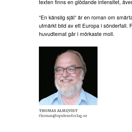
texten finns en glödande intensitet, även
”En känslig själ” är en roman om smärta
utmärkt bild av ett Europa i sönderfall.
huvudtemat går i mörkaste moll.
THOMAS ALMQVIST
thomas@opulensforlag.se