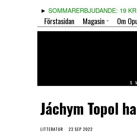
SOMMARERBJUDANDE: 19 KR 
Förstasidan
Magasin
Om Opu
S
Jáchym Topol ha
LITTERATUR
23 SEP 2022