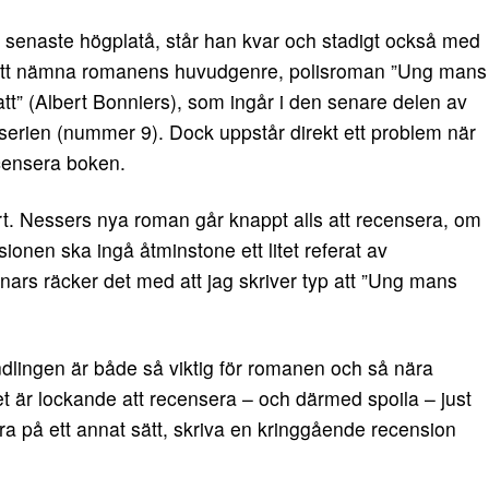
n senaste högplatå, står han kvar och stadigt också med
 att nämna romanens huvudgenre, polisroman ”Ung mans
att” (Albert Bonniers), som ingår i den senare delen av
-serien (nummer 9). Dock uppstår direkt ett problem när
censera boken.
rt. Nessers nya roman går knappt alls att recensera, om
sionen ska ingå åtminstone ett litet referat av
nnars räcker det med att jag skriver typ att ”Ung mans
ndlingen är både så viktig för romanen och så nära
t är lockande att recensera – och därmed spoila – just
a på ett annat sätt, skriva en kringgående recension