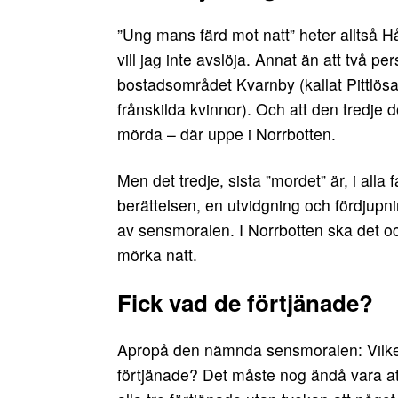
”Ung mans färd mot natt” heter alltså H
vill jag inte avslöja. Annat än att två p
bostadsområdet Kvarnby (kallat Pittlös
frånskilda kvinnor). Och att den tredje 
mörda – där uppe i Norrbotten.
Men det tredje, sista ”mordet” är, i alla 
berättelsen, en utvidgning och fördjupn
av sensmoralen. I Norrbotten ska det 
mörka natt.
Fick vad de förtjänade?
Apropå den nämnda sensmoralen: Vilken 
förtjänade? Det måste nog ändå vara att 