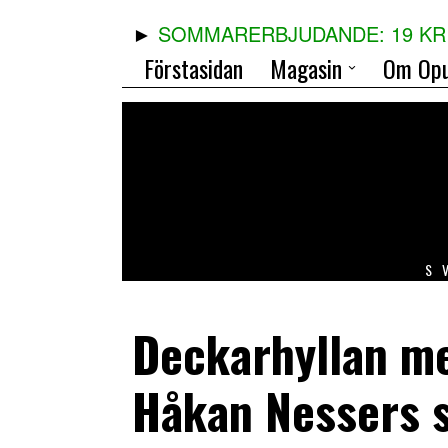
SOMMARERBJUDANDE: 19 KR 
Förstasidan
Magasin
Om Opu
S
Deckarhyllan me
Håkan Nessers 