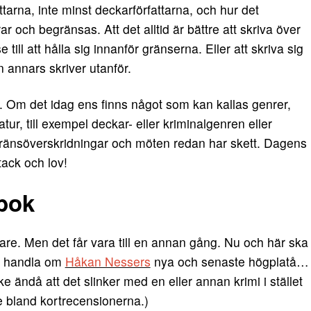
tarna, inte minst deckarförfattarna, och hur det
ar och begränsas. Att det alltid är bättre att skriva över
till att hålla sig innanför gränserna. Eller att skriva sig
 annars skriver utanför.
 Om det idag ens finns något som kan kallas genrer,
ur, till exempel deckar- eller kriminalgenren eller
gränsöverskridningar och möten redan har skett. Dagens
tack och lov!
bok
are. Men det får vara till en annan gång. Nu och här ska
et handla om
Håkan Nessers
nya och senaste högplatå…
e ändå att det slinker med en eller annan krimi i stället
e bland kortrecensionerna.)