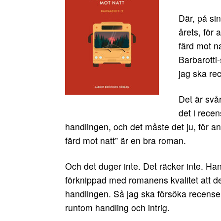
Där, på si
årets, för
färd mot n
Barbarotti
jag ska re
Det är svå
det i recen
handlingen, och det måste det ju, för a
färd mot natt” är en bra roman.
Och det duger inte. Det räcker inte. Ha
förknippad med romanens kvalitet att de
handlingen. Så jag ska försöka recenser
runtom handling och intrig.