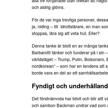
alla tre förtjänade utan tvekan att något
och aldrig glöms.
För de var inga trevliga personer, des
ja, niding – till idrottslärare, en man
stoppas, lära sig att veta hut. Eller?
Denna tanke är blott en av många tank
Barbarotti tänker och funderar på i sin –
världsläget – Trump, Putin, Bolsonaro,
nordkorean” – som har en tendens att sa
borde vara en del av ett samhällsarbete
Fyndigt och underhållan
Det förstnämnda har blivit och blir allt v
och sambon Backman undrar vad som är 