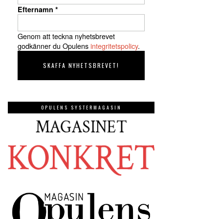
Efternamn
*
Genom att teckna nyhetsbrevet
godkänner du Opulens
integritetspolicy
.
OPULENS SYSTERMAGASIN