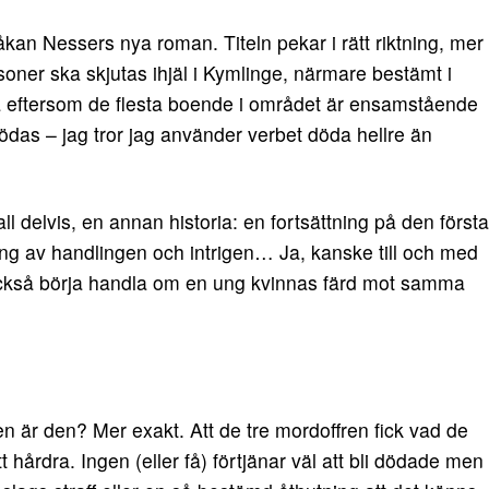
åkan Nessers nya roman. Titeln pekar i rätt riktning, mer
ersoner ska skjutas ihjäl i Kymlinge, närmare bestämt i
a eftersom de flesta boende i området är ensamstående
dödas – jag tror jag använder verbet döda hellre än
fall delvis, en annan historia: en fortsättning på den första
ing av handlingen och intrigen… Ja, kanske till och med
också börja handla om en ung kvinnas färd mot samma
är den? Mer exakt. Att de tre mordoffren fick vad de
hårdra. Ingen (eller få) förtjänar väl att bli dödade men