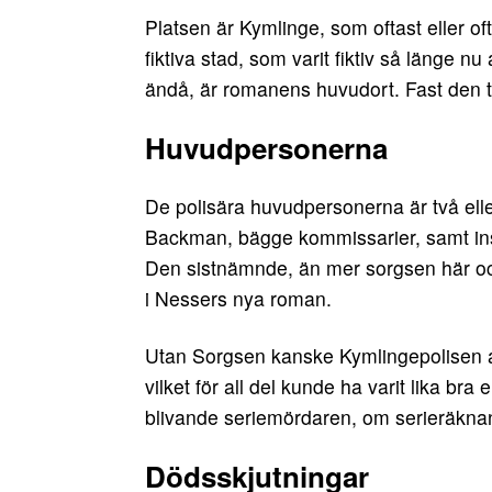
Platsen är Kymlinge, som oftast eller 
fiktiva stad, som varit fiktiv så länge nu
ändå, är romanens huvudort. Fast den t
Huvudpersonerna
De polisära huvudpersonerna är två ell
Backman, bägge kommissarier, samt ins
Den sistnämnde, än mer sorgsen här oc
i Nessers nya roman.
Utan Sorgsen kanske Kymlingepolisen ald
vilket för all del kunde ha varit lika br
blivande seriemördaren, om serieräknan
Dödsskjutningar