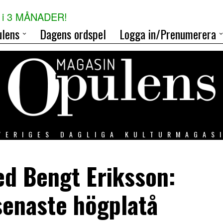
i 3 MÅNADER!
lens
Dagens ordspel
Logga in/Prenumerera
VERIGES DAGLIGA KULTURMAGAS
d Bengt Eriksson:
senaste högplatå