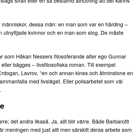
 slags straff eller en så bestämd åthutning att det känns
sa människor, dessa män: en man som var en hårding –
 som utnyttjade kvinnor och en man som slog. De måste
ar som Håkan Nessers filosoferande alter ego Gunnar
 eller bägges – livsfilosofiska roman. Till exempel
 Erdogan, Lavrov, ”en och annan kines och åtminstone en
mmanfalla med livsläget. Eller polisarbetet som väl
.
de
ärre; det andra likaså. Ja, allt blir värre. Både Barbarotti
meningen med just allt men särskilt deras arbete som