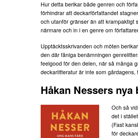
Hur detta berikar både genren och förfat
förhindrar att deckarförfattandet stagner
och utanför gränser än att krampaktigt se 
närmare och in i en genre om författaren
Upptäcktsskrivanden och möten berikar.
den där fåniga benämningen genrelitterat
feelgood för den delen, när så många 
deckarlitteratur är inte som gårdagens, 
Håkan Nessers nya 
Och så vid
det i ställ
(Fast kansk
för deckar