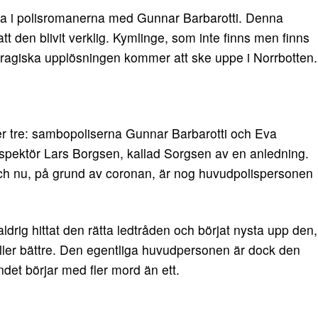
ofta i polisromanerna med Gunnar Barbarotti. Denna
 att den blivit verklig. Kymlinge, som inte finns men finns
ragiska upplösningen kommer att ske uppe i Norrbotten.
er tre: sambopoliserna Gunnar Barbarotti och Eva
pektör Lars Borgsen, kallad Sorgsen av en anledning.
h nu, på grund av coronan, är nog huvudpolispersonen
rig hittat den rätta ledtråden och börjat nysta upp den,
a eller bättre. Den egentliga huvudpersonen är dock den
det börjar med fler mord än ett.