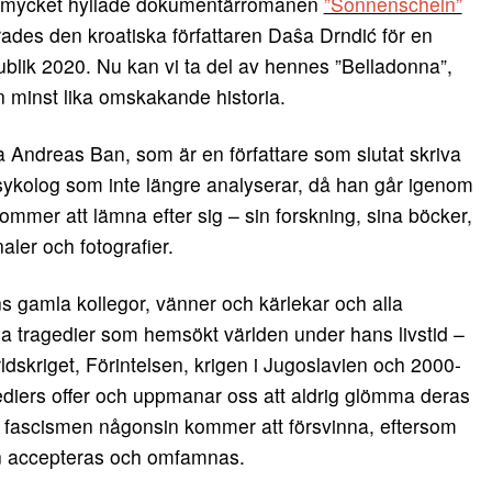
mycket hyllade dokumentärromanen
”Sonnenschein”
ades den kroatiska författaren Daŝa Drndić för en
blik 2020. Nu kan vi ta del av hennes ”Belladonna”,
 minst lika omskakande historia.
lja Andreas Ban, som är en författare som slutat skriva
ykolog som inte längre analyserar, då han går igenom
ommer att lämna efter sig – sin forskning, sina böcker,
aler och fotografier.
 gamla kollegor, vänner och kärlekar och alla
la tragedier som hemsökt världen under hans livstid –
ldskriget, Förintelsen, krigen i Jugoslavien och 2000-
agediers offer och uppmanar oss att aldrig glömma deras
att fascismen någonsin kommer att försvinna, eftersom
gen accepteras och omfamnas.