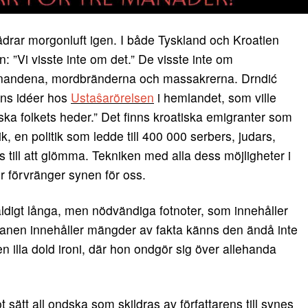
ädrar morgonluft igen. I både Tyskland och Kroatien
: ”Vi visste inte om det.” De visste inte om
vinnandena, mordbränderna och massakrerna. Drndić
ens idéer hos
Ustaŝarörelsen
i hemlandet, som ville
ska folkets heder.” Det finns kroatiska emigranter som
ik, en politik som ledde till 400 000 serbers, judars,
 till att glömma. Tekniken med alla dess möjligheter i
er förvränger synen för oss.
äldigt långa, men nödvändiga fotnoter, som innehåller
manen innehåller mängder av fakta känns den ändå inte
 illa dold ironi, där hon ondgör sig över allehanda
sätt all ondska som skildras av författarens till synes