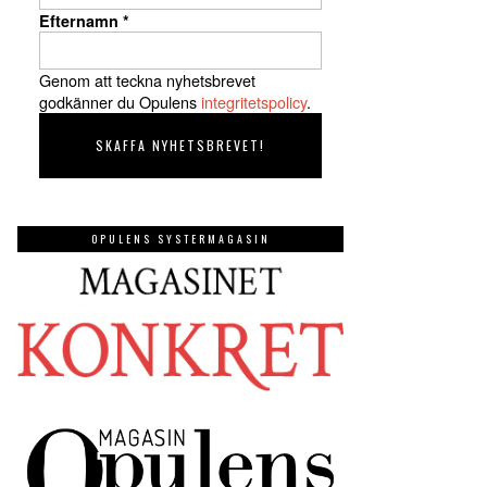
Efternamn
*
Genom att teckna nyhetsbrevet
godkänner du Opulens
integritetspolicy
.
OPULENS SYSTERMAGASIN