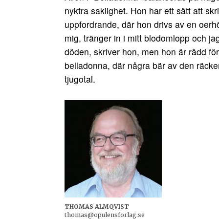
nyktra saklighet. Hon har ett sätt att sk
uppfordrande, där hon drivs av en oerhö
mig, tränger in i mitt blodomlopp och jag
döden, skriver hon, men hon är rädd för
belladonna, där några bär av den räcker
tjugotal.
THOMAS ALMQVIST
thomas@opulensforlag.se