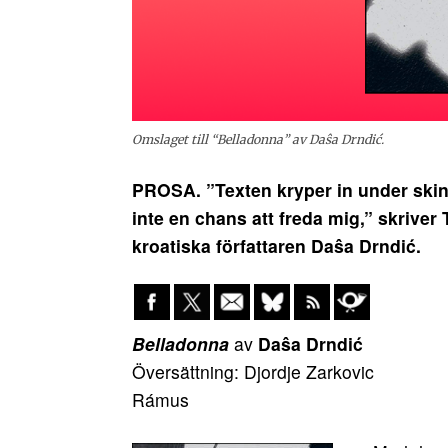
Omslaget till “Belladonna” av Daŝa Drndić.
PROSA. ”Texten kryper in under skinn
inte en chans att freda mig,” skriv
kroatiska författaren Da
ŝa Drndi
ć.
Belladonna
av
Da
ŝa Drndi
ć
Översättning: Djordje Zarkovic
Rámus