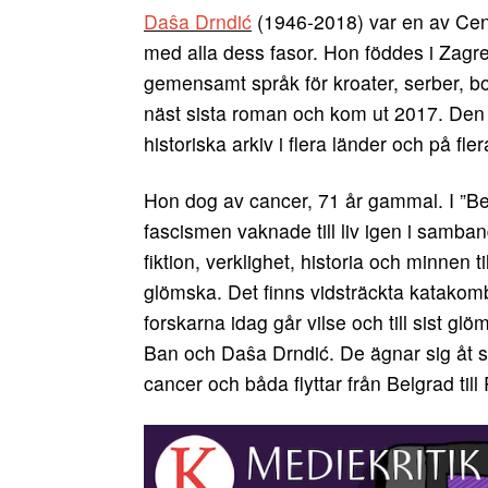
Daŝa Drndić
(1946-2018) var en av Cent
med alla dess fasor. Hon föddes i Zagr
gemensamt språk för kroater, serber, b
näst sista roman och kom ut 2017. Den 
historiska arkiv i flera länder och på fle
Hon dog av cancer, 71 år gammal. I ”Bel
fascismen vaknade till liv igen i samb
fiktion, verklighet, historia och minnen t
glömska. Det finns vidsträckta katakombe
forskarna idag går vilse och till sist gl
Ban och Daŝa Drndić. De ägnar sig åt 
cancer och båda flyttar från Belgrad till 