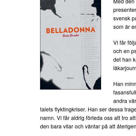
Med den 
presenter
svensk pu
som är en
Vi får fö
och en ps
det han k
läkarjourn
Han minns
fasansful
andra vär
talets flyktingkriser. Han ser dessa tr
namn. Vi får aldrig förleda oss att tro 
den bara vilar och väntar på att återi