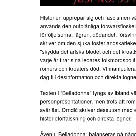
Historien upprepar sig och fascismen v
används den outplånliga försvarsfloskeln
förföljelserna, lägren, dödandet, förs
skriver om den sjuka fosterlandskärlek
”skydda det ariska blodet och det kroati
varje år firar sina ledares folkmordspolit
romers och kroaters död. Vi manipuleras
dag till desinformation och direkta lögn
Texten i ”Belladonna” tyngs av ibland v
personpresentationer, men trots att ro
svårläst. Drndić skriver dessutom med en
historieförfalskning och direkta lögner.
Även i ”Belladonna” balanseras på något 