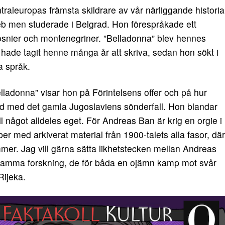
raleuropas främsta skildrare av vår närliggande historia
eb men studerade i Belgrad. Hon förespråkade ett
osnier och montenegriner. ”Belladonna” blev hennes
hade tagit henne många år att skriva, sedan hon sökt i
ra språk.
ladonna” visar hon på Förintelsens offer och på hur
and med det gamla Jugoslaviens sönderfall. Hon blandar
ill något alldeles eget. För Andreas Ban är krig en orgie i
r med arkiverat material från 1900-talets alla fasor, där
ömmer. Jag vill gärna sätta likhetstecken mellan Andreas
samma forskning, de för båda en ojämn kamp mot svår
Rijeka.