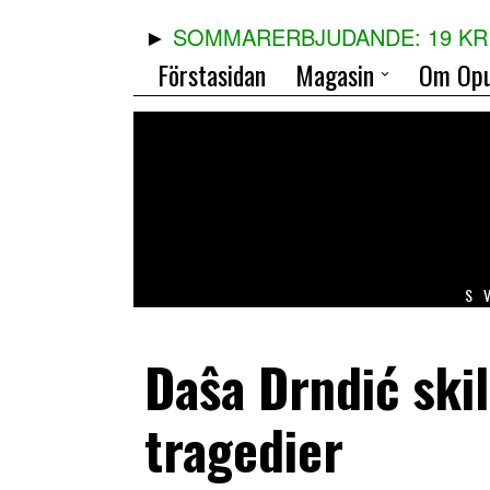
SOMMARERBJUDANDE: 19 KR 
Förstasidan
Magasin
Om Opu
S
Daŝa Drndić skil
tragedier