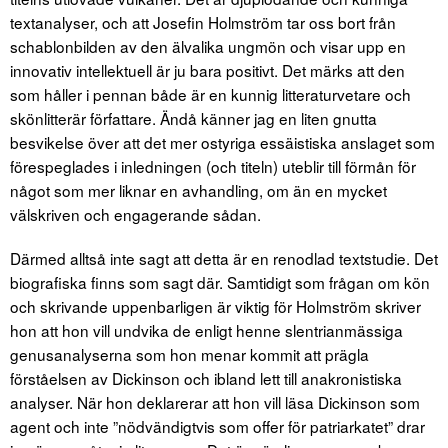
textanalyser, och att Josefin Holmström tar oss bort från
schablonbilden av den älvalika ungmön och visar upp en
innovativ intellektuell är ju bara positivt. Det märks att den
som håller i pennan både är en kunnig litteraturvetare och
skönlitterär författare. Ändå känner jag en liten gnutta
besvikelse över att det mer ostyriga essäistiska anslaget som
förespeglades i inledningen (och titeln) uteblir till förmån för
något som mer liknar en avhandling, om än en mycket
välskriven och engagerande sådan.
Därmed alltså inte sagt att detta är en renodlad textstudie. Det
biografiska finns som sagt där. Samtidigt som frågan om kön
och skrivande uppenbarligen är viktig för Holmström skriver
hon att hon vill undvika de enligt henne slentrianmässiga
genusanalyserna som hon menar kommit att prägla
förståelsen av Dickinson och ibland lett till anakronistiska
analyser. När hon deklarerar att hon vill läsa Dickinson som
agent och inte ”nödvändigtvis som offer för patriarkatet” drar