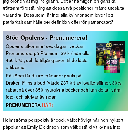
jag öronen åt mig lite grann. Det är nämligen en ganska
tröttsam föreställning att dessa två positioner måste utesluta
varandra. Dessutom: är inte alla kvinnor som lever i ett
patriarkalt samhälle per definition offer för patriarkatet?
Stöd Opulens - Prenumerera!
Opulens utkommer sex dagar i veckan.
Prenumerera på Premium, 39 kr/mån eller
450 kr/år, och få tillgång även till de låsta
artiklarna.
På köpet får du tre månader gratis på
Draken Films utbud (värde 237 kr) av kvalitetsfilmer, 30%
rabatt på över 850 nyutgivna böcker och kan delta i våra
foto- och skrivartävlingar.
PRENUMERERA
HÄR!
Holmströms perspektiv är dock välbehövligt när hon nyktert
påpekar att Emily Dickinson som välbeställd vit kvinna inte