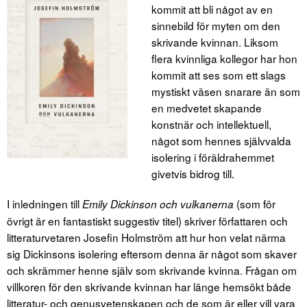
kommit att bli något av en
sinnebild för myten om den
skrivande kvinnan. Liksom
flera kvinnliga kollegor har hon
kommit att ses som ett slags
mystiskt väsen snarare än som
en medvetet skapande
konstnär och intellektuell,
något som hennes självvalda
isolering i föräldrahemmet
givetvis bidrog till.
I inledningen till
(som för
Emily Dickinson och vulkanerna
övrigt är en fantastiskt suggestiv titel) skriver författaren och
litteraturvetaren Josefin Holmström att hur hon velat närma
sig Dickinsons isolering eftersom denna är något som skaver
och skrämmer henne själv som skrivande kvinna. Frågan om
villkoren för den skrivande kvinnan har länge hemsökt både
litteratur- och genusvetenskapen och de som är eller vill vara