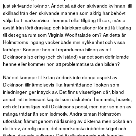
just skrivande kvinnor. Är det så att den skrivande kvinnan, till
skillnad från den skrivande mannen som aldrig har behövt
välja bort markservice i hemmet eller tillgång till sex, måste
avstå från föräldraskap och kärleksrelationer för att få tillgång
till det egna rum som Virginia Woolf talade om? Att detta är
Holmströms ingång väcker både min nyfikenhet och vissa
farhågor. Kommer hon att reproducera bilden av att
Dickinsons isolering (och civilstånd) var det som definierade
henne eller kommer hon att problematisera den bilden?
När det kommer till kritan är dock inte denna aspekt av
Dickinson tillnärmelsevis lika framträdande i boken som
inledningen ger intryck av. Det finns visserligen där, bland
annat i ett intressant kapitel som diskuterar hemmets, husets,
och det rumsligas roll i Dickinsons poesi, men mer som en av
många trådar än som ledmotiv. Andra teman Holmström
utforskar, främst genom närläsning av dikterna men också en
del brev, är religionen, det amerikanska inbördeskriget och
titelns utlovade vulkaner. Det är djuplodande och kunniga