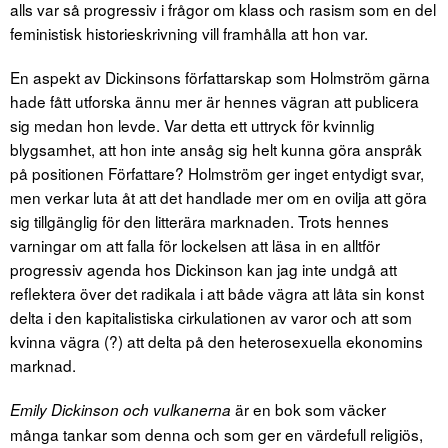
alls var så progressiv i frågor om klass och rasism som en del
feministisk historieskrivning vill framhålla att hon var.
En aspekt av Dickinsons författarskap som Holmström gärna
hade fått utforska ännu mer är hennes vägran att publicera
sig medan hon levde. Var detta ett uttryck för kvinnlig
blygsamhet, att hon inte ansåg sig helt kunna göra anspråk
på positionen Författare? Holmström ger inget entydigt svar,
men verkar luta åt att det handlade mer om en ovilja att göra
sig tillgänglig för den litterära marknaden. Trots hennes
varningar om att falla för lockelsen att läsa in en alltför
progressiv agenda hos Dickinson kan jag inte undgå att
reflektera över det radikala i att både vägra att låta sin konst
delta i den kapitalistiska cirkulationen av varor och att som
kvinna vägra (?) att delta på den heterosexuella ekonomins
marknad.
är en bok som väcker
Emily Dickinson och vulkanerna
många tankar som denna och som ger en värdefull religiös,