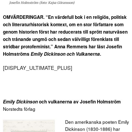
Josefin Holmström (foto: Kajsa Göransson)
OMVÄRDERINGAR. “En värdefull bok i en religiös, politisk
och litteraturhistorisk kontext, om en stor författare som
genom historien först har reducerats till sprött naturväsen
och trånande ungmö och sedan välvilligt förenklats till
stridbar protofeminist.” Anna Remmets har läst Josefin
Holmströms
Emily Dickinson och Vulkanerna
.
[DISPLAY_ULTIMATE_PLUS]
Emily Dickinson
och vulkanerna av Josefin Holmström
Norstedts förlag
Den amerikanska poeten Emily
Dickinson (1830-1886) har