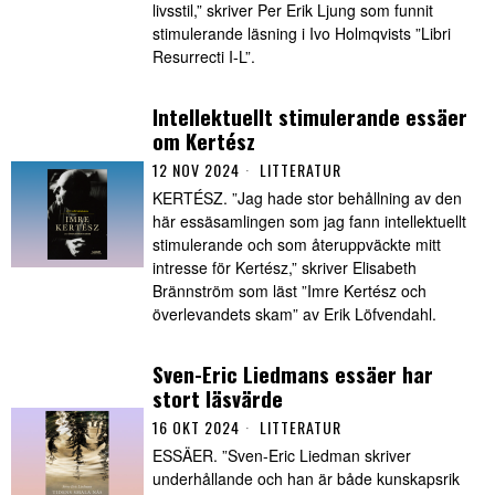
livsstil,” skriver Per Erik Ljung som funnit
stimulerande läsning i Ivo Holmqvists ”Libri
Resurrecti I-L”.
Intellektuellt stimulerande essäer
om Kertész
12 NOV 2024
LITTERATUR
KERTÉSZ. ”Jag hade stor behållning av den
här essäsamlingen som jag fann intellektuellt
stimulerande och som återuppväckte mitt
intresse för Kertész,” skriver Elisabeth
Brännström som läst ”Imre Kertész och
överlevandets skam” av Erik Löfvendahl.
Sven-Eric Liedmans essäer har
stort läsvärde
16 OKT 2024
LITTERATUR
ESSÄER. ”Sven-Eric Liedman skriver
underhållande och han är både kunskapsrik