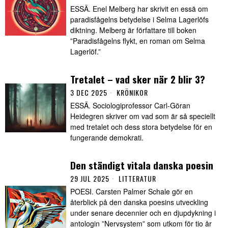
ESSÄ. Enel Melberg har skrivit en essä om
paradisfågelns betydelse i Selma Lagerlöfs
diktning. Melberg är författare till boken
”Paradisfågelns flykt, en roman om Selma
Lagerlöf.”
Tretalet – vad sker när 2 blir 3?
3 DEC 2025
KRÖNIKOR
ESSÄ. Sociologiprofessor Carl-Göran
Heidegren skriver om vad som är så speciellt
med tretalet och dess stora betydelse för en
fungerande demokrati.
Den ständigt vitala danska poesin
29 JUL 2025
LITTERATUR
POESI. Carsten Palmer Schale gör en
återblick på den danska poesins utveckling
under senare decennier och en djupdykning i
antologin ”Nervsystem” som utkom för tio år