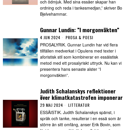
och ödmjuk. Med sina essäer skapar han
ordning och reda i tankesmedjan,” skriver Bo
Bjelvehammar.
Gunnar Lundin: ”I morgonväkten”
4 JUN 2024
PROSA & POESI
PROSALYRIK. Gunnar Lundin har vid flera
tillfällen medverkat i Opulens med texter i
aforistisk stil som kombinerar en essäistisk
metod med ett prosalyriskt uttryck. Nu kan vi
presentera hans senaste alster ”I
morgonväkten”.
Judith Schalanskys reflektioner
över klimatkatastrofen imponerar
29 MAJ 2024
LITTERATUR
ESSÄISTIK. Judith Schalanskys spänst, i
språk och tanke, resulterar i en essä som är
större än sitt omfång, anser Erik Bovin, som