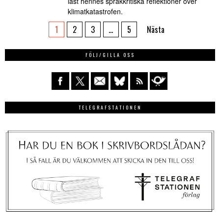
läst hennes språkkritiska reflektioner över
klimatkatastrofen.
1
2
3
…
5
Nästa
FÖLJ/GILLA OSS
TELEGRAFSTATIONEN