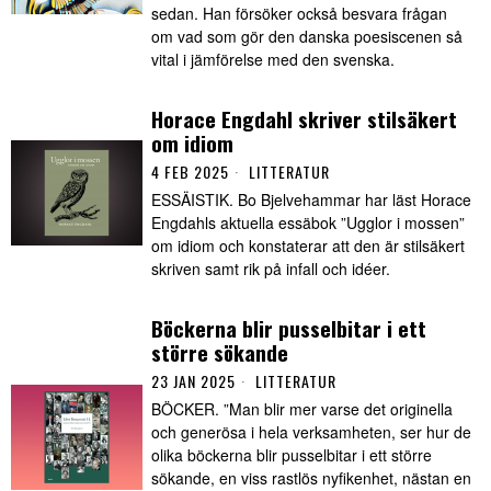
sedan. Han försöker också besvara frågan
om vad som gör den danska poesiscenen så
vital i jämförelse med den svenska.
Horace Engdahl skriver stilsäkert
om idiom
4 FEB 2025
LITTERATUR
ESSÄISTIK. Bo Bjelvehammar har läst Horace
Engdahls aktuella essäbok ”Ugglor i mossen”
om idiom och konstaterar att den är stilsäkert
skriven samt rik på infall och idéer.
Böckerna blir pusselbitar i ett
större sökande
23 JAN 2025
LITTERATUR
BÖCKER. ”Man blir mer varse det originella
och generösa i hela verksamheten, ser hur de
olika böckerna blir pusselbitar i ett större
sökande, en viss rastlös nyfikenhet, nästan en