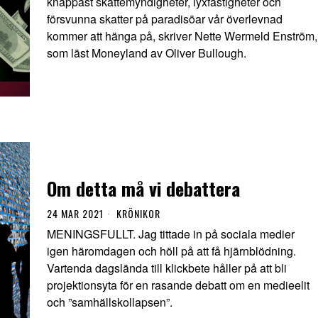
knappast skattemyndigheter, lyxfastigheter och
försvunna skatter på paradisöar vår överlevnad
kommer att hänga på, skriver Nette Wermeld Enström,
som läst Moneyland av Oliver Bullough.
Om detta må vi debattera
24 MAR 2021
KRÖNIKOR
MENINGSFULLT. Jag tittade in på sociala medier
igen häromdagen och höll på att få hjärnblödning.
Vartenda dagslända till klickbete håller på att bli
projektionsyta för en rasande debatt om en medieelit
och ”samhällskollapsen”.