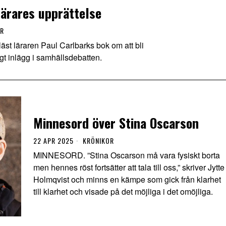
ärares upprättelse
UR
läraren Paul Carlbarks bok om att bli
gt inlägg i samhällsdebatten.
Minnesord över Stina Oscarson
22 APR 2025
KRÖNIKOR
MINNESORD. ”Stina Oscarson må vara fysiskt borta
men hennes röst fortsätter att tala till oss,” skriver Jytte
Holmqvist och minns en kämpe som gick från klarhet
till klarhet och visade på det möjliga i det omöjliga.