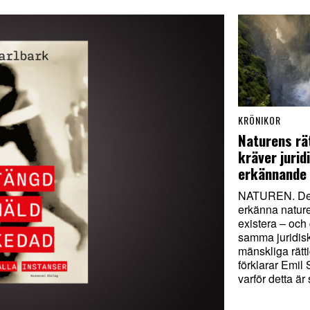
KRÖNIKOR
Naturens rä
kräver jurid
erkännande
NATUREN. Det
erkänna naturen
existera – och
samma juridis
mänskliga rätt
förklarar Emil
varför detta är 