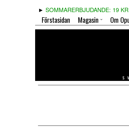
SOMMARERBJUDANDE: 19 KR 
Förstasidan
Magasin
Om Opu
S