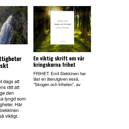
ttigheter
En viktig skrift om vår
kringskurna frihet
iskt
FRIHET. Emil Siekkinen har
läst en återutgiven essä,
 dags att
”Skogen och friheten”, av
s rätt att
 ge den
ka tyngd som
igheter. Här
 Siekkinen
så viktigt.