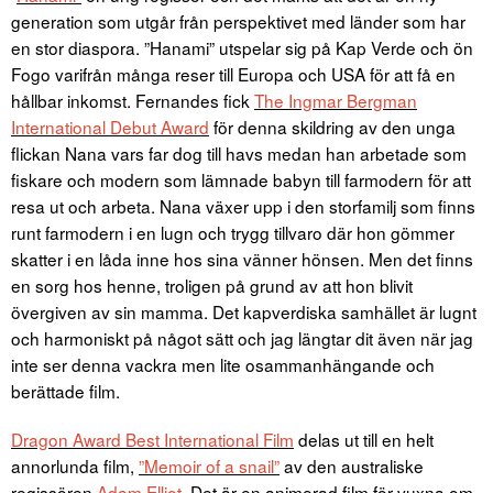
generation som utgår från perspektivet med länder som har
en stor diaspora. ”Hanami” utspelar sig på Kap Verde och ön
Fogo varifrån många reser till Europa och USA för att få en
hållbar inkomst. Fernandes fick
The Ingmar Bergman
International Debut Award
för denna skildring av den unga
flickan Nana vars far dog till havs medan han arbetade som
fiskare och modern som lämnade babyn till farmodern för att
resa ut och arbeta. Nana växer upp i den storfamilj som finns
runt farmodern i en lugn och trygg tillvaro där hon gömmer
skatter i en låda inne hos sina vänner hönsen. Men det finns
en sorg hos henne, troligen på grund av att hon blivit
övergiven av sin mamma. Det kapverdiska samhället är lugnt
och harmoniskt på något sätt och jag längtar dit även när jag
inte ser denna vackra men lite osammanhängande och
berättade film.
Dragon Award Best International Film
delas ut till en helt
annorlunda film,
”Memoir of a snail”
av den australiske
regissören
Adam Elliot
. Det är en animerad film för vuxna om