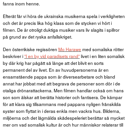
fanns inom henne.
Efteråt får vi höra de ukrainska musikerna spela i verkligheten
och det är precis lika hög klass som de stycken vi hört i
filmen. De är otroligt duktiga musiker vars liv slagits i spillror
på grund av det ryska anfallskriget.
Den österrikiske regissören
Mo Harawe
med somaliska rötter
beskriver i
”I en by vid paradisets rand”
livet i en liten somalisk
by där krig har pågått så länge att det blivit en sorts
permanent del av livet. En av huvudpersonerna är en
ensamstående pappa som är diversearbetare och bland
annat har jobbat med att begrava de personer som dör i de
otaliga drönarattackerna. Men filmen handlar också om hans
son som älskar att berätta historier och fantisera. De kämpar
för att klara sig tillsammans med pappans nyligen frånskilda
syster som flyttat in i deras enkla men vackra hus. Bilderna,
miljöerna och det lågmälda skådespeleriet berättar så mycket
mer om vad somalisk kultur är och hur människor relaterar till