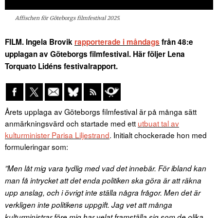
Affischen för Göteborgs filmfestival 2025.
FILM. Ingela Brovik
rapporterade i måndags
från 48:e
upplagan av Göteborgs filmfestival. Här följer Lena
Torquato Lidéns festivalrapport.
Årets upplaga av Göteborgs filmfestival är på många sätt
anmärkningsvärd och startade med ett
utbuat tal av
kulturminister Parisa Liljestrand
. Initialt chockerade hon med
formuleringar som:
”Men låt mig vara tydlig med vad det innebär. För ibland kan
man få intrycket att det enda politiken ska göra är att räkna
upp anslag, och i övrigt inte ställa några frågor. Men det är
verkligen inte politikens uppgift. Jag vet att många
kulturministrar före mig har velat framställa sig som de olika