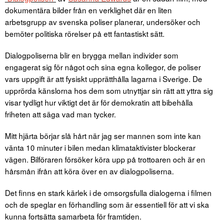
dokumentära bilder från en verklighet där en liten
arbetsgrupp av svenska poliser planerar, undersöker och
bemöter politiska rörelser på ett fantastiskt sätt.
Dialogpoliserna blir en brygga mellan individer som
engagerat sig för något och sina egna kollegor, de poliser
vars uppgift är att fysiskt upprätthålla lagarna i Sverige. De
upprörda känslorna hos dem som utnyttjar sin rätt att yttra sig
visar tydligt hur viktigt det är för demokratin att bibehålla
friheten att säga vad man tycker.
Mitt hjärta börjar slå hårt när jag ser mannen som inte kan
vänta 10 minuter i bilen medan klimataktivister blockerar
vägen. Bilföraren försöker köra upp på trottoaren och är en
hårsmån ifrån att köra över en av dialogpoliserna.
Det finns en stark kärlek i de omsorgsfulla dialogerna i filmen
och de speglar en förhandling som är essentiell för att vi ska
kunna fortsätta samarbeta för framtiden.