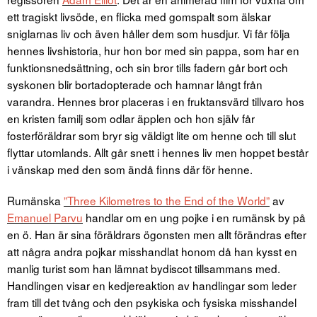
ett tragiskt livsöde, en flicka med gomspalt som älskar
sniglarnas liv och även håller dem som husdjur. Vi får följa
hennes livshistoria, hur hon bor med sin pappa, som har en
funktionsnedsättning, och sin bror tills fadern går bort och
syskonen blir bortadopterade och hamnar långt från
varandra. Hennes bror placeras i en fruktansvärd tillvaro hos
en kristen familj som odlar äpplen och hon själv får
fosterföräldrar som bryr sig väldigt lite om henne och till slut
flyttar utomlands. Allt går snett i hennes liv men hoppet består
i vänskap med den som ändå finns där för henne.
Rumänska
”Three Kilometres to the End of the World”
av
Emanuel Parvu
handlar om en ung pojke i en rumänsk by på
en ö. Han är sina föräldrars ögonsten men allt förändras efter
att några andra pojkar misshandlat honom då han kysst en
manlig turist som han lämnat bydiscot tillsammans med.
Handlingen visar en kedjereaktion av handlingar som leder
fram till det tvång och den psykiska och fysiska misshandel