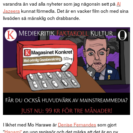
varandra än vad alla nyheter som jag någonsin sett på
Al
Jazeera
kunnat förmedla. Det är en vacker film och med sina
livsöden så mänsklig och drabbande.
I likhet med Mo Harawe är
Denise Fernandes
som gjort
”
Hanami”
en ung regissör och det märks att det är en ny