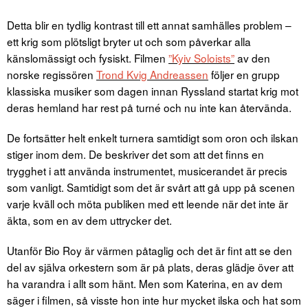
Detta blir en tydlig kontrast till ett annat samhälles problem –
ett krig som plötsligt bryter ut och som påverkar alla
känslomässigt och fysiskt. Filmen
”Kyiv Soloists”
av den
norske regissören
Trond Kvig Andreassen
följer en grupp
klassiska musiker som dagen innan Ryssland startat krig mot
deras hemland har rest på turné och nu inte kan återvända.
De fortsätter helt enkelt turnera samtidigt som oron och ilskan
stiger inom dem. De beskriver det som att det finns en
trygghet i att använda instrumentet, musicerandet är precis
som vanligt. Samtidigt som det är svårt att gå upp på scenen
varje kväll och möta publiken med ett leende när det inte är
äkta, som en av dem uttrycker det.
Utanför Bio Roy är värmen påtaglig och det är fint att se den
del av själva orkestern som är på plats, deras glädje över att
ha varandra i allt som hänt. Men som Katerina, en av dem
säger i filmen, så visste hon inte hur mycket ilska och hat som