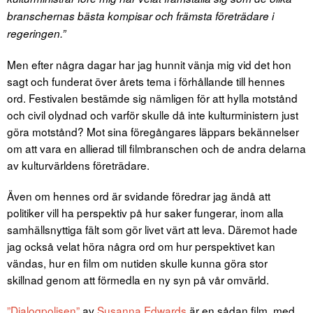
branschernas bästa kompisar och främsta företrädare i
regeringen.”
Men efter några dagar har jag hunnit vänja mig vid det hon
sagt och funderat över årets tema i förhållande till hennes
ord. Festivalen bestämde sig nämligen för att hylla motstånd
och civil olydnad och varför skulle då inte kulturministern just
göra motstånd? Mot sina föregångares läppars bekännelser
om att vara en allierad till filmbranschen och de andra delarna
av kulturvärldens företrädare.
Även om hennes ord är svidande föredrar jag ändå att
politiker vill ha perspektiv på hur saker fungerar, inom alla
samhällsnyttiga fält som gör livet värt att leva. Däremot hade
jag också velat höra några ord om hur perspektivet kan
vändas, hur en film om nutiden skulle kunna göra stor
skillnad genom att förmedla en ny syn på vår omvärld.
”Dialogpolisen”
av
Susanna Edwards
är en sådan film, med