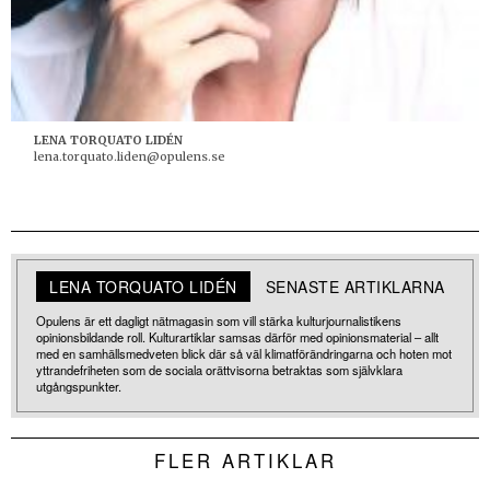
LENA TORQUATO LIDÉN
lena.torquato.liden@opulens.se
LENA TORQUATO LIDÉN
SENASTE ARTIKLARNA
Opulens är ett dagligt nätmagasin som vill stärka kulturjournalistikens
opinionsbildande roll. Kulturartiklar samsas därför med opinionsmaterial – allt
med en samhällsmedveten blick där så väl klimatförändringarna och hoten mot
yttrandefriheten som de sociala orättvisorna betraktas som självklara
utgångspunkter.
FLER ARTIKLAR