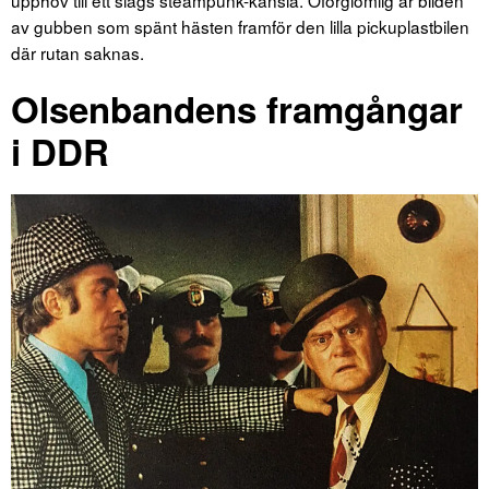
upphov till ett slags steampunk-känsla. Oförglömlig är bilden
av gubben som spänt hästen framför den lilla pickuplastbilen
där rutan saknas.
Olsenbandens framgångar
i DDR