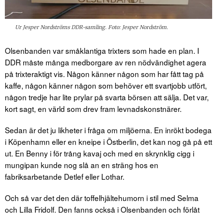
Ur Jesper Nordströms DDR-samling. Foto: Jesper Nordström.
Olsenbanden var småklantiga trixters som hade en plan. I
DDR måste många medborgare av ren nödvändighet agera
på trixteraktigt vis. Någon känner någon som har fått tag på
kaffe, någon känner någon som behöver ett svartjobb utfört,
någon tredje har lite prylar på svarta börsen att sälja. Det var,
kort sagt, en värld som drev fram levnadskonstnärer.
Sedan är det ju likheter i fråga om miljöerna. En inrökt bodega
i Köpenhamn eller en kneipe i Östberlin, det kan nog gå på ett
ut. En Benny i för trång kavaj och med en skrynklig cigg i
mungipan kunde nog slå an en sträng hos en
fabriksarbetande Detlef eller Lothar.
Och så var det den där toffelhjältehumorn i stil med Selma
och Lilla Fridolf. Den fanns också i Olsenbanden och förlåt