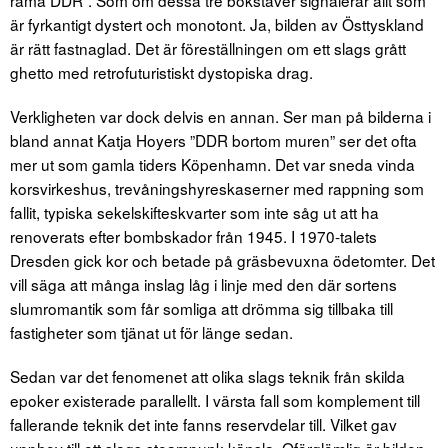
rama DDR”. Som om dessa tre bokstäver signalerar allt som
är fyrkantigt dystert och monotont. Ja, bilden av Östtyskland
är rätt fastnaglad. Det är föreställningen om ett slags grått
ghetto med retrofuturistiskt dystopiska drag.
Verkligheten var dock delvis en annan. Ser man på bilderna i
bland annat Katja Hoyers ”DDR bortom muren” ser det ofta
mer ut som gamla tiders Köpenhamn. Det var sneda vinda
korsvirkeshus, trevåningshyreskaserner med rappning som
fallit, typiska sekelskifteskvarter som inte såg ut att ha
renoverats efter bombskador från 1945. I 1970-talets
Dresden gick kor och betade på gräsbevuxna ödetomter. Det
vill säga att många inslag låg i linje med den där sortens
slumromantik som får somliga att drömma sig tillbaka till
fastigheter som tjänat ut för länge sedan.
Sedan var det fenomenet att olika slags teknik från skilda
epoker existerade parallellt. I värsta fall som komplement till
fallerande teknik det inte fanns reservdelar till. Vilket gav