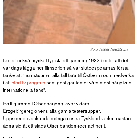
Foto: Jesper Nordström.
Det är också mycket typiskt att när man 1982 beslöt att det
var dags lägga ner filmserien så var skådespelarnas första
tanke att ”nu måste vi i alla fall fara till Östberlin och medverka
i ett
stort tv program
som gest gentemot våra mest hängivna
internationella fans”.
Rollfigurerna i Olsenbanden lever vidare i
Erzgebirgeregionens alla gamla teatertrupper.
Uppseendeväckande många i östra Tyskland verkar nästan
ägna sig åt ett slags Olsenbanden-reenactment.