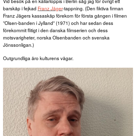
Vid besök på en källarloppis i Berlin såg jag för övrigt ett
barskåp i fejkad
Franz Jäger
-tappning. (Den fiktiva firman
Franz Jägers kassaskåp förekom för första gången i filmen
”Olsen-banden i Jylland” (1971) och har sedan dess
förekommit flitigt i den danska filmserien och dess
motsvarigheter, norska Olsenbanden och svenska
Jönssonligan.)
Outgrundliga äro kulturens vägar.