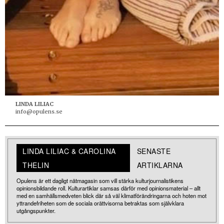
LINDA LILIAC
info@opulens.se
LINDA LILIAC & CAROLINA
SENASTE
THELIN
ARTIKLARNA
Opulens är ett dagligt nätmagasin som vill stärka kulturjournalistikens
opinionsbildande roll. Kulturartiklar samsas därför med opinionsmaterial – allt
med en samhällsmedveten blick där så väl klimatförändringarna och hoten mot
yttrandefriheten som de sociala orättvisorna betraktas som självklara
utgångspunkter.