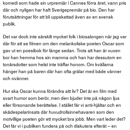
komedi som hade sin urpremiär i Cannes förra året, vann pris
där och nyligen har haft Sverigepremiär på bio. Den har
förutsättningar för att bli uppskattad även av en svensk
publik.
Det var dock inte särskilt mycket folk i biosalongen när jag var
där för att se filmen om den melankoliske poeten Oscar som
gav ut en poesibok för länge sedan. Trots att han är vuxen
bor han hemma hos sin mamma och han har dessutom en
tonårsdotter som helst inte träffar honom. Om kvällarna
hänger han på baren där han ofta grälar med både vänner
och ovänner.
Hur ska Oscar kunna förändra sitt liv? Det är en film med
svart humor som berör, men den bjuder inte på någon ljus
eller försonande berättelse. I stället får vi anti-hjältar och en
skådespelarinsats där huvudrollsinnehavaren som den
motvillige poeten gör ett mycket bra jobb. Men vart leder det?
Det får vi i publiken fundera på och diskutera efteråt – en