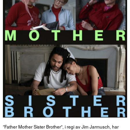
”Father Mother Sister Brother”, i regi av Jim Jarmusch, har