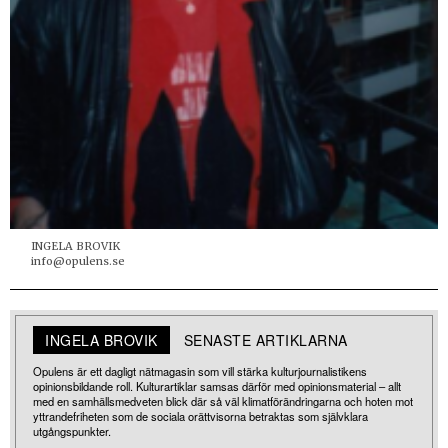
INGELA BROVIK
info@opulens.se
INGELA BROVIK
SENASTE ARTIKLARNA
Opulens är ett dagligt nätmagasin som vill stärka kulturjournalistikens
opinionsbildande roll. Kulturartiklar samsas därför med opinionsmaterial – allt
med en samhällsmedveten blick där så väl klimatförändringarna och hoten mot
yttrandefriheten som de sociala orättvisorna betraktas som självklara
utgångspunkter.