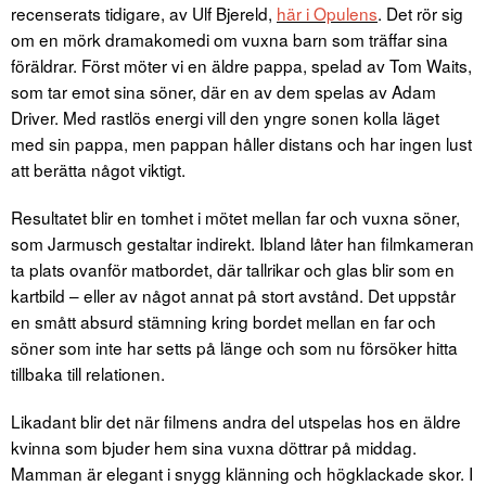
recenserats tidigare, av Ulf Bjereld,
här i Opulens
. Det rör sig
om en mörk dramakomedi om vuxna barn som träffar sina
föräldrar. Först möter vi en äldre pappa, spelad av Tom Waits,
som tar emot sina söner, där en av dem spelas av Adam
Driver. Med rastlös energi vill den yngre sonen kolla läget
med sin pappa, men pappan håller distans och har ingen lust
att berätta något viktigt.
Resultatet blir en tomhet i mötet mellan far och vuxna söner,
som Jarmusch gestaltar indirekt. Ibland låter han filmkameran
ta plats ovanför matbordet, där tallrikar och glas blir som en
kartbild – eller av något annat på stort avstånd. Det uppstår
en smått absurd stämning kring bordet mellan en far och
söner som inte har setts på länge och som nu försöker hitta
tillbaka till relationen.
Likadant blir det när filmens andra del utspelas hos en äldre
kvinna som bjuder hem sina vuxna döttrar på middag.
Mamman är elegant i snygg klänning och högklackade skor. I