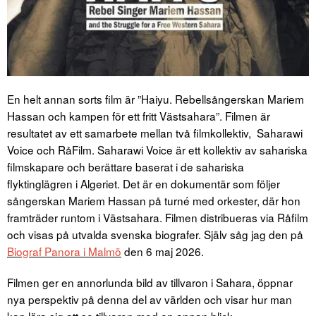
En helt annan sorts film är ”Haiyu. Rebellsångerskan Mariem
Hassan och kampen för ett fritt Västsahara”. Filmen är
resultatet av ett samarbete mellan två filmkollektiv, Saharawi
Voice och RåFilm. Saharawi Voice är ett kollektiv av sahariska
filmskapare och berättare baserat i de sahariska
flyktinglägren i Algeriet. Det är en dokumentär som följer
sångerskan Mariem Hassan på turné med orkester, där hon
framträder runtom i Västsahara. Filmen distribueras via Råfilm
och visas på utvalda svenska biografer. Själv såg jag den på
Biograf Panora i Malmö
den 6 maj 2026.
Filmen ger en annorlunda bild av tillvaron i Sahara, öppnar
nya perspektiv på denna del av världen och visar hur man
kan lära sig att se tillvaron med en annan blick.