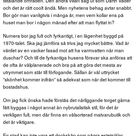
tilltalande områden. Den andra villan såg ut som Darth Vader
och det är rätt coolt ändå. Men nyhetens behag avtar snabbt.
Bor gör man vanligtvis i många år, men vem kollar ens på
huset man bor i någon månad efter att man flyttat in?
Numera bor jag fult och fyrkantigt, i en lägenhet byggd på
1970-talet. Ska jag jämföra så trivs jag mycket bättre. Vad är
värdet av en vacker fasad mot att ha varmvatten när man
duschar? Och till de fyrkantiga husens försvar ska anföras att
de ofta är välplanerade och bra på att göra det mesta av
utrymmet som står till förfogande. Sällan är väl uttrycket
”skönhet kommer inifrån” så adekvat som när det kommer till
bostadshus.
Om jag fick önska hade förstås det närliggande torget gärna
fått byggas i något annat än nybrutalistisk stil, för det är
verkligen fult, men där finns en välsorterad matvarubutik och
det är viktigare.
En stad kan inte vara ett dockskåp som några estetsjälar