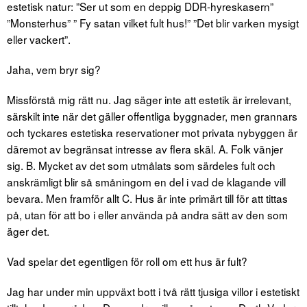
estetisk natur: ”Ser ut som en deppig DDR-hyreskasern”
”Monsterhus” ” Fy satan vilket fult hus!” ”Det blir varken mysigt
eller vackert”.
Jaha, vem bryr sig?
Missförstå mig rätt nu. Jag säger inte att estetik är irrelevant,
särskilt inte när det gäller offentliga byggnader, men grannars
och tyckares estetiska reservationer mot privata nybyggen är
däremot av begränsat intresse av flera skäl. A. Folk vänjer
sig. B. Mycket av det som utmålats som särdeles fult och
anskrämligt blir så småningom en del i vad de klagande vill
bevara. Men framför allt C. Hus är inte primärt till för att tittas
på, utan för att bo i eller använda på andra sätt av den som
äger det.
Vad spelar det egentligen för roll om ett hus är fult?
Jag har under min uppväxt bott i två rätt tjusiga villor i estetiskt