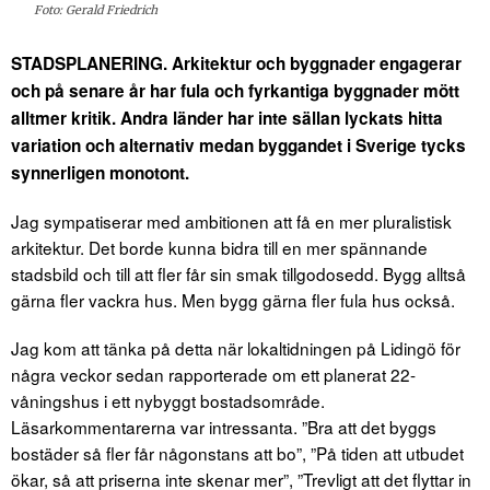
Foto: Gerald Friedrich
STADSPLANERING. Arkitektur och byggnader engagerar
och på senare år har fula och fyrkantiga byggnader mött
alltmer kritik. Andra länder har inte sällan lyckats hitta
variation och alternativ medan byggandet i Sverige tycks
synnerligen monotont.
Jag sympatiserar med ambitionen att få en mer pluralistisk
arkitektur. Det borde kunna bidra till en mer spännande
stadsbild och till att fler får sin smak tillgodosedd. Bygg alltså
gärna fler vackra hus. Men bygg gärna fler fula hus också.
Jag kom att tänka på detta när lokaltidningen på Lidingö för
några veckor sedan rapporterade om ett planerat 22-
våningshus i ett nybyggt bostadsområde.
Läsarkommentarerna var intressanta. ”Bra att det byggs
bostäder så fler får någonstans att bo”, ”På tiden att utbudet
ökar, så att priserna inte skenar mer”, ”Trevligt att det flyttar in