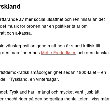
yskland
tfarande av mer social utsatthet och ren misär än det
 det musik för öronen när en politiker talar om
rätt och a-kassa.
 vänsterposition genom att hon är starkt kritisk till
ng den man finner hos
Mette Frederiksen
och den danska
kristdemokratisk småborgerlighet sedan 1800-talet – en
de i ”Tyskland, en vintersaga”.
t. Tyskland har i mångt och mycket varit ljusblått
nknecht rider på den borgerliga mentaliteten i viss mån