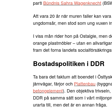
parti
Bündnis Sahra Wagenknecht
(BSW
Att vara 20 år när muren faller kan var
ungdomsår, men stod som ung vuxen inf
I viss mån rider hon på Ostalgie, men de
orange plastmöbler – utan en allvarligar
fram det forna landets socialförsäkring
Bostadspolitiken i DDR
Ta bara det faktum att boendet i Östty
järnvägar, färjor och
Plattenbau
(byggna
betongelement
). Den objektiva trivseln
DDR på samma sätt som i vårt miljonpr
urarta till, men det är en annan fråga.