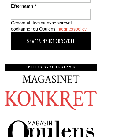
Efternamn
*
Genom att teckna nyhetsbrevet
godkänner du Opulens
integritetspolicy
.
OPULENS SYSTERMAGASIN