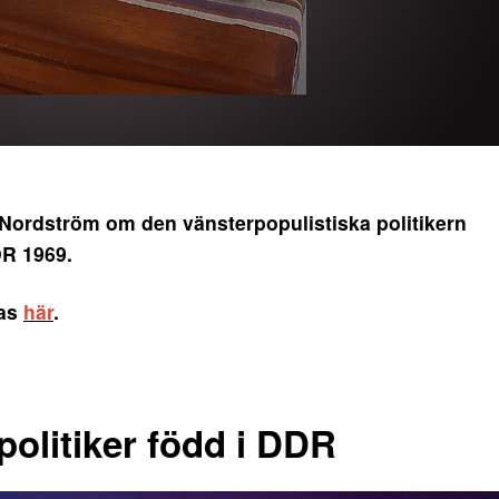
Nordström om den vänsterpopulistiska politikern
R 1969.
tas
här
.
politiker född i DDR