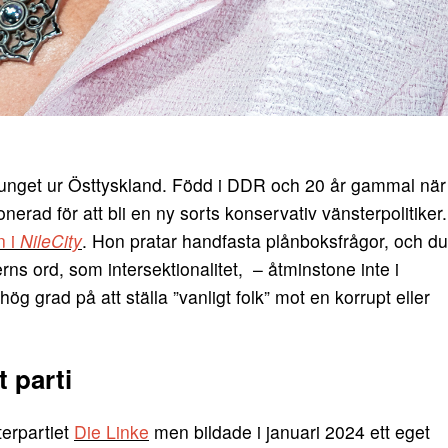
unget ur Östtyskland. Född i DDR och 20 år gammal när
nerad för att bli en ny sorts konservativ vänsterpolitiker.
n i
NileCity
. Hon pratar handfasta plånboksfrågor, och du
rns ord, som intersektionalitet, – åtminstone inte i
ög grad på att ställa ”vanligt folk” mot en korrupt eller
 parti
terpartiet
Die Linke
men bildade i januari 2024 ett eget