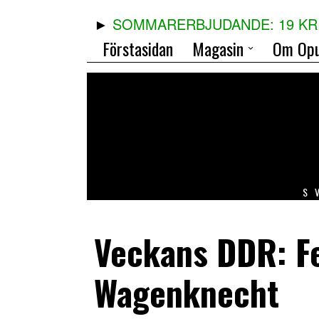
SOMMARERBJUDANDE: 19 KR 
Förstasidan
Magasin
Om Opu
S
Veckans DDR: F
Wagenknecht