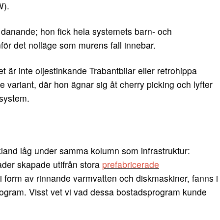
).
a danande; hon fick hela systemets barn- och
ör det nolläge som murens fall innebar.
t är inte oljestinkande Trabantbilar eller retrohippa
e variant, där hon ägnar sig åt cherry picking och lyfter
ssystem.
skland låg under samma kolumn som infrastruktur:
der skapade utifrån stora
prefabricerade
, i form av rinnande varmvatten och diskmaskiner, fanns i
ogram. Visst vet vi vad dessa bostadsprogram kunde