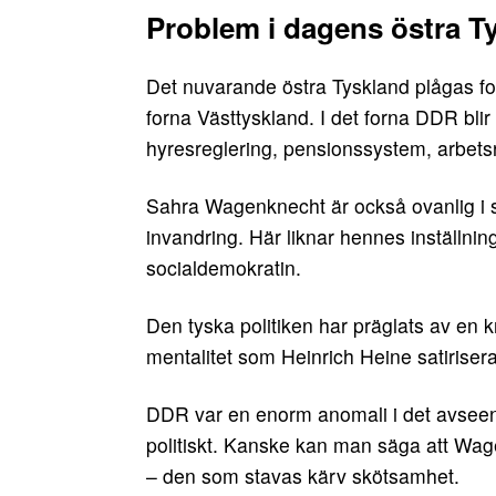
Problem i dagens östra T
Det nuvarande östra Tyskland plågas for
forna Västtyskland. I det forna DDR blir
hyresreglering, pensionssystem, arbets
Sahra Wagenknecht är också ovanlig i sin
invandring. Här liknar hennes inställni
socialdemokratin.
Den tyska politiken har präglats av en 
mentalitet som Heinrich Heine satirisera
DDR var en enorm anomali i det avseende
politiskt. Kanske kan man säga att Wage
– den som stavas kärv skötsamhet.