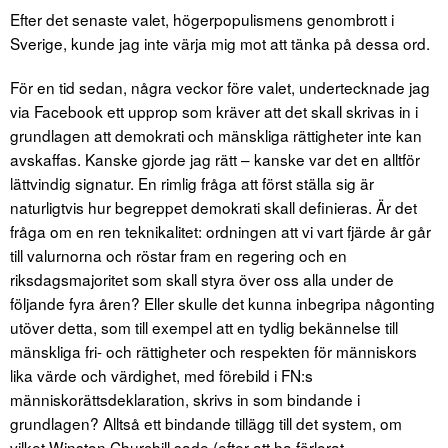
Efter det senaste valet, högerpopulismens genombrott i
Sverige, kunde jag inte värja mig mot att tänka på dessa ord.
För en tid sedan, några veckor före valet, undertecknade jag
via Facebook ett upprop som kräver att det skall skrivas in i
grundlagen att demokrati och mänskliga rättigheter inte kan
avskaffas. Kanske gjorde jag rätt – kanske var det en alltför
lättvindig signatur. En rimlig fråga att först ställa sig är
naturligtvis hur begreppet demokrati skall definieras. Är det
fråga om en ren teknikalitet: ordningen att vi vart fjärde år går
till valurnorna och röstar fram en regering och en
riksdagsmajoritet som skall styra över oss alla under de
följande fyra åren? Eller skulle det kunna inbegripa någonting
utöver detta, som till exempel att en tydlig bekännelse till
mänskliga fri- och rättigheter och respekten för människors
lika värde och värdighet, med förebild i FN:s
människorättsdeklaration, skrivs in som bindande i
grundlagen? Alltså ett bindande tillägg till det system, om
vilket Winston Churchill sade (efter att ha förlorat