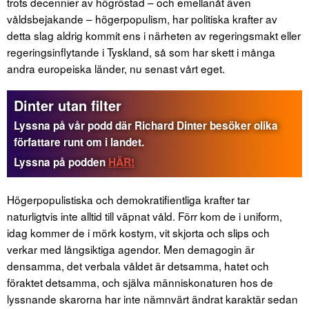
trots decennier av högröstad – och emellanåt även
våldsbejakande – högerpopulism, har politiska krafter av
detta slag aldrig kommit ens i närheten av regeringsmakt eller
regeringsinflytande i Tyskland, så som har skett i många
andra europeiska länder, nu senast vårt eget.
Dinter utan filter
Lyssna på vår podd där Richard Dinter besöker olika
författare runt om i landet.
Lyssna på podden
HÄR!
Högerpopulistiska och demokratifientliga krafter tar
naturligtvis inte alltid till väpnat våld. Förr kom de i uniform,
idag kommer de i mörk kostym, vit skjorta och slips och
verkar med långsiktiga agendor. Men demagogin är
densamma, det verbala våldet är detsamma, hatet och
föraktet detsamma, och själva människonaturen hos de
lyssnande skarorna har inte nämnvärt ändrat karaktär sedan