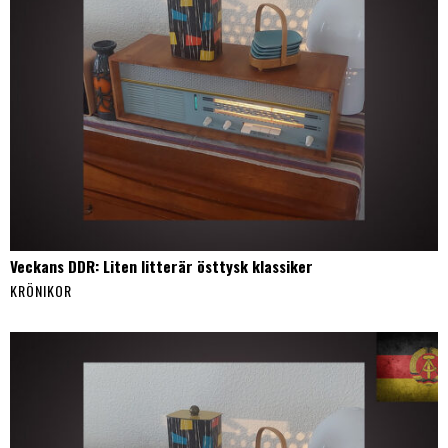
Veckans DDR: Liten litterär östtysk klassiker
KRÖNIKOR