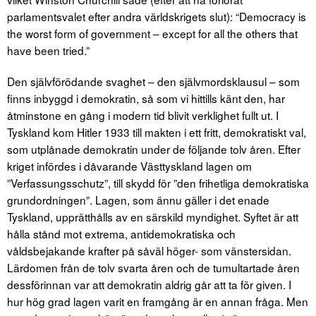
parlamentsvalet efter andra världskrigets slut): “Democracy is
the worst form of government – except for all the others that
have been tried.”
Den självförödande svaghet – den självmordsklausul – som
finns inbyggd i demokratin, så som vi hittills känt den, har
åtminstone en gång i modern tid blivit verklighet fullt ut. I
Tyskland kom Hitler 1933 till makten i ett fritt, demokratiskt val,
som utplånade demokratin under de följande tolv åren. Efter
kriget infördes i dåvarande Västtyskland lagen om
”Verfassungsschutz”, till skydd för ”den frihetliga demokratiska
grundordningen”. Lagen, som ännu gäller i det enade
Tyskland, upprätthålls av en särskild myndighet. Syftet är att
hålla stånd mot extrema, antidemokratiska och
våldsbejakande krafter på såväl höger- som vänstersidan.
Lärdomen från de tolv svarta åren och de tumultartade åren
dessförinnan var att demokratin aldrig går att ta för given. I
hur hög grad lagen varit en framgång är en annan fråga. Men