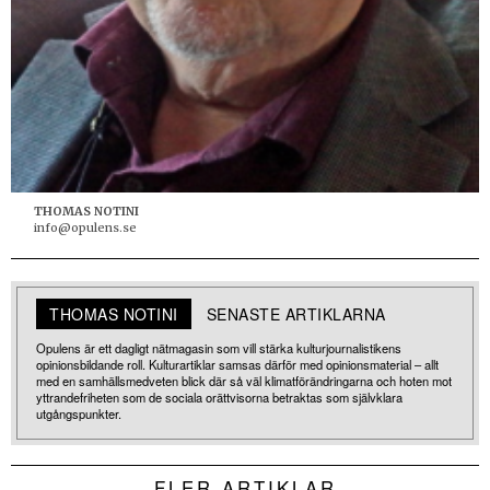
THOMAS NOTINI
info@opulens.se
THOMAS NOTINI
SENASTE ARTIKLARNA
Opulens är ett dagligt nätmagasin som vill stärka kulturjournalistikens
opinionsbildande roll. Kulturartiklar samsas därför med opinionsmaterial – allt
med en samhällsmedveten blick där så väl klimatförändringarna och hoten mot
yttrandefriheten som de sociala orättvisorna betraktas som självklara
utgångspunkter.
FLER ARTIKLAR