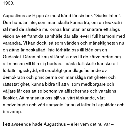
1933.
Augustinus av Hippo är mest känd för sin bok ”Gudsstaten”.
Den handlar inte, som man skulle kunna tro, om en teokrati i
stil med de shiitiska mullornas Iran utan är snarare ett slags
vision av ett framtida samhälle där alla lever i full harmoni med
varandra. Vi kan dock, så som världen och mänskligheten nu
en gång är beskaffad, inte förhålla oss till idén om en
Gudsstat. Däremot kan vi förhålla oss till de kärva orden om
att massan vill låta sig bedras. I bästa fall skulle kanske ett
författningsskydd, ett orubbligt grundlagsfästande av
demokratin och principerna om mänskliga rättigheter och
rättsstatlighet, kunna bidra till att vi som medborgare och
väljare lär oss att se bortom valaffischernas och valtalens
floskler. Att rannsaka oss själva, vårt tänkande, vårt
medvetande och vårt samvete innan vi faller in i applåder och
bravorop.
I ett avseende hade Augustinus – eller vem det nu var –