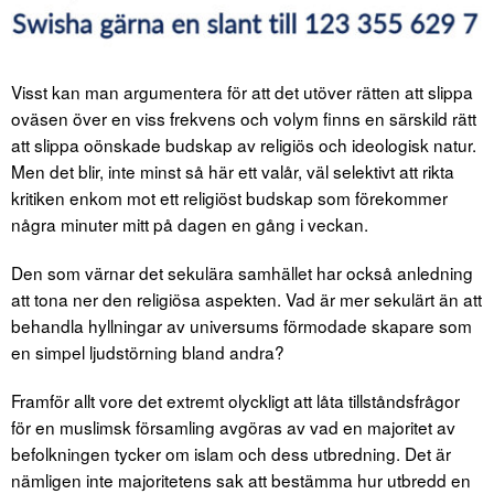
Visst kan man argumentera för att det utöver rätten att slippa
oväsen över en viss frekvens och volym finns en särskild rätt
att slippa oönskade budskap av religiös och ideologisk natur.
Men det blir, inte minst så här ett valår, väl selektivt att rikta
kritiken enkom mot ett religiöst budskap som förekommer
några minuter mitt på dagen en gång i veckan.
Den som värnar det sekulära samhället har också anledning
att tona ner den religiösa aspekten. Vad är mer sekulärt än att
behandla hyllningar av universums förmodade skapare som
en simpel ljudstörning bland andra?
Framför allt vore det extremt olyckligt att låta tillståndsfrågor
för en muslimsk församling avgöras av vad en majoritet av
befolkningen tycker om islam och dess utbredning. Det är
nämligen inte majoritetens sak att bestämma hur utbredd en