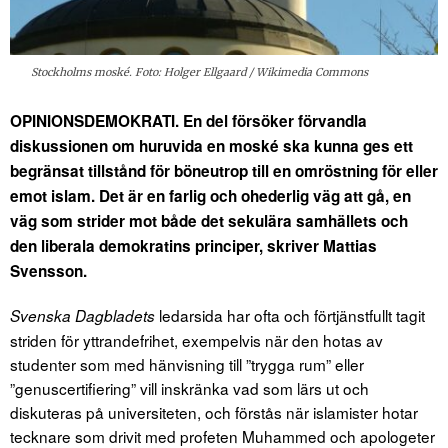
Stockholms moské. Foto: Holger Ellgaard / Wikimedia Commons
OPINIONSDEMOKRATI. En del försöker förvandla
diskussionen om huruvida en moské ska kunna ges ett
begränsat tillstånd för böneutrop till en omröstning för eller
emot islam. Det är en farlig och ohederlig väg att gå, en
väg som strider mot både det sekulära samhällets och
den liberala demokratins principer, skriver Mattias
Svensson.
ledarsida har ofta och förtjänstfullt tagit
Svenska Dagbladets
striden för yttrandefrihet, exempelvis när den hotas av
studenter som med hänvisning till ”trygga rum” eller
”genuscertifiering” vill inskränka vad som lärs ut och
diskuteras på universiteten, och förstås när islamister hotar
tecknare som drivit med profeten Muhammed och apologeter