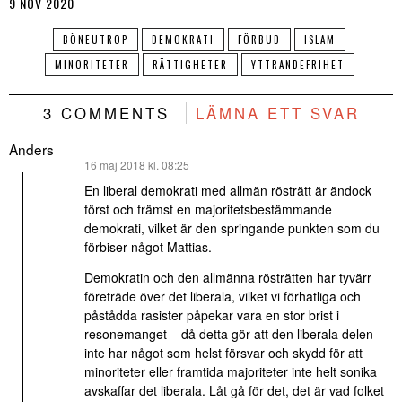
9 NOV 2020
BÖNEUTROP
DEMOKRATI
FÖRBUD
ISLAM
MINORITETER
RÄTTIGHETER
YTTRANDEFRIHET
3 COMMENTS
LÄMNA ETT SVAR
Anders
skriver:
16 maj 2018 kl. 08:25
En liberal demokrati med allmän rösträtt är ändock
först och främst en majoritetsbestämmande
demokrati, vilket är den springande punkten som du
förbiser något Mattias.
Demokratin och den allmänna rösträtten har tyvärr
företräde över det liberala, vilket vi förhatliga och
påstådda rasister påpekar vara en stor brist i
resonemanget – då detta gör att den liberala delen
inte har något som helst försvar och skydd för att
minoriteter eller framtida majoriteter inte helt sonika
avskaffar det liberala. Låt gå för det, det är vad folket