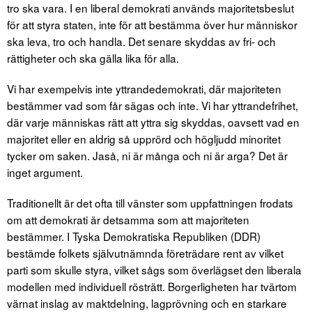
tro ska vara. I en liberal demokrati används majoritetsbeslut
för att styra staten, inte för att bestämma över hur människor
ska leva, tro och handla. Det senare skyddas av fri- och
rättigheter och ska gälla lika för alla.
Vi har exempelvis inte yttrandedemokrati, där majoriteten
bestämmer vad som får sägas och inte. Vi har yttrandefrihet,
där varje människas rätt att yttra sig skyddas, oavsett vad en
majoritet eller en aldrig så upprörd och högljudd minoritet
tycker om saken. Jaså, ni är många och ni är arga? Det är
inget argument.
Traditionellt är det ofta till vänster som uppfattningen frodats
om att demokrati är detsamma som att majoriteten
bestämmer. I Tyska Demokratiska Republiken (DDR)
bestämde folkets självutnämnda företrädare rent av vilket
parti som skulle styra, vilket sågs som överlägset den liberala
modellen med individuell rösträtt. Borgerligheten har tvärtom
värnat inslag av maktdelning, lagprövning och en starkare