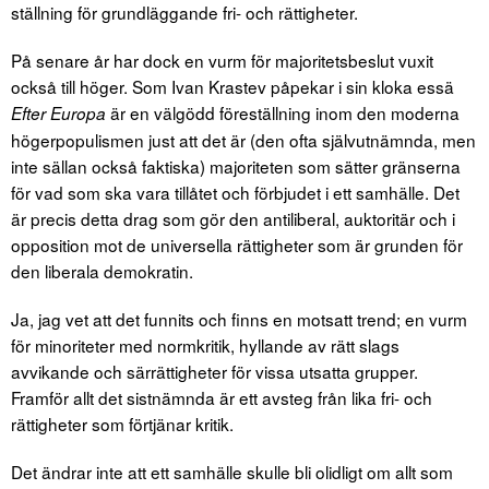
ställning för grundläggande fri- och rättigheter.
På senare år har dock en vurm för majoritetsbeslut vuxit
också till höger. Som Ivan Krastev påpekar i sin kloka essä
är en välgödd föreställning inom den moderna
Efter Europa
högerpopulismen just att det är (den ofta självutnämnda, men
inte sällan också faktiska) majoriteten som sätter gränserna
för vad som ska vara tillåtet och förbjudet i ett samhälle. Det
är precis detta drag som gör den antiliberal, auktoritär och i
opposition mot de universella rättigheter som är grunden för
den liberala demokratin.
Ja, jag vet att det funnits och finns en motsatt trend; en vurm
för minoriteter med normkritik, hyllande av rätt slags
avvikande och särrättigheter för vissa utsatta grupper.
Framför allt det sistnämnda är ett avsteg från lika fri- och
rättigheter som förtjänar kritik.
Det ändrar inte att ett samhälle skulle bli olidligt om allt som