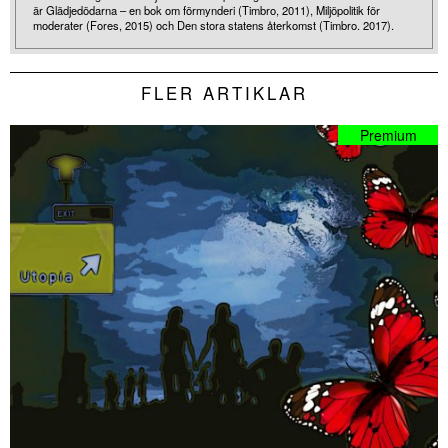
är Glädjedödarna – en bok om förmynderi (Timbro, 2011), Miljöpolitik för
moderater (Fores, 2015) och Den stora statens återkomst (Timbro. 2017).
FLER ARTIKLAR