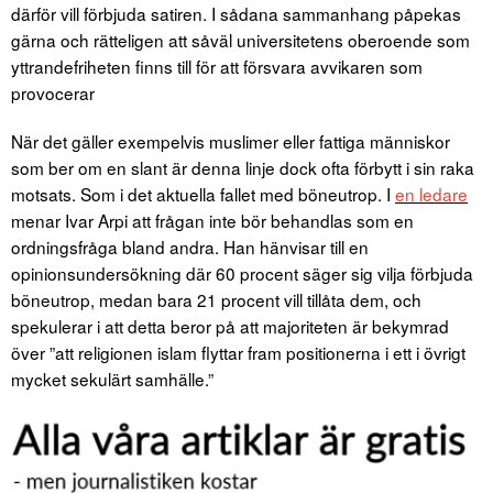
därför vill förbjuda satiren. I sådana sammanhang påpekas
gärna och rätteligen att såväl universitetens oberoende som
yttrandefriheten finns till för att försvara avvikaren som
provocerar
När det gäller exempelvis muslimer eller fattiga människor
som ber om en slant är denna linje dock ofta förbytt i sin raka
motsats. Som i det aktuella fallet med böneutrop. I
en ledare
menar Ivar Arpi att frågan inte bör behandlas som en
ordningsfråga bland andra. Han hänvisar till en
opinionsundersökning där 60 procent säger sig vilja förbjuda
böneutrop, medan bara 21 procent vill tillåta dem, och
spekulerar i att detta beror på att majoriteten är bekymrad
över ”att religionen islam flyttar fram positionerna i ett i övrigt
mycket sekulärt samhälle.”