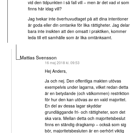
vid den tidpunkten i så fall vill – men är det vad vi som
finns här idag vill?
Jag tvekar inte överhuvudtaget på att dina intentioner
är goda eller din omtanke för lika rättigheter. Jag delar
bara inte insikten att den omsatt i praktiken, kommer
leda till ett samhälle som är lika omtänksamt.
Mattias Svensson
skriver:
16 maj 2018 kl. 09:53
Hej Anders,
Ja och nej. Den offentliga makten utövas
exempelvis under lagarna, vilket redan detta
är en betydande (och välkommen) restriktion
för hur den kan utövas av en vald majoritet.
En del av dessa lagar skyddar
grundläggande fri- och rättigheter, som det
ska vara. Mellan detta och majoritetsbeslut
finns en ständig dragkamp – också som sig
bör, majoritetsbesluten är en oerhört viktig