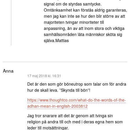
signal om de styrdas samtycke.
Omtänksamhet kan förstås aldrig garanteras,
men jag kan inte se hur den blir större av att
majoriteten tvingar minoriteter till
anpassning, än av att inom stora och viktiga
samhällsområden låta människor sköta sig
själva.Mattias
Anna
skriver:
17 maj 2018 kl. 16:31
Det är den som gör böneutrop som talar om för andra
hur de skall leva. ”Skynda till bön”!
https://www.thoughtco.com/what-do-the-words-of-the-
adhan-mean-in-english-2003812
Jag tror snarare att det är genom att tvinga sin
religion på andra till och med i deras egna hem som
leder till motsättningar.