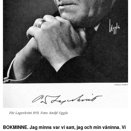
Pär Lagerkvist 1951. Foto: Ateljé Uggla
BOKMINNE. Jag minns var vi satt, jag och min väninna. Vi