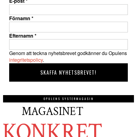
E-post
*
Förnamn
*
Efternamn
*
Genom att teckna nyhetsbrevet godkänner du Opulens
integritetspolicy
.
OPULENS SYSTERMAGASIN