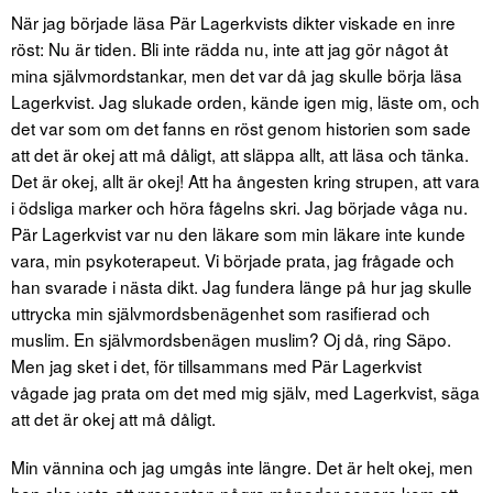
När jag började läsa Pär Lagerkvists dikter viskade en inre
röst: Nu är tiden. Bli inte rädda nu, inte att jag gör något åt
mina självmordstankar, men det var då jag skulle börja läsa
Lagerkvist. Jag slukade orden, kände igen mig, läste om, och
det var som om det fanns en röst genom historien som sade
att det är okej att må dåligt, att släppa allt, att läsa och tänka.
Det är okej, allt är okej! Att ha ångesten kring strupen, att vara
i ödsliga marker och höra fågelns skri. Jag började våga nu.
Pär Lagerkvist var nu den läkare som min läkare inte kunde
vara, min psykoterapeut. Vi började prata, jag frågade och
han svarade i nästa dikt. Jag fundera länge på hur jag skulle
uttrycka min självmordsbenägenhet som rasifierad och
muslim. En självmordsbenägen muslim? Oj då, ring Säpo.
Men jag sket i det, för tillsammans med Pär Lagerkvist
vågade jag prata om det med mig själv, med Lagerkvist, säga
att det är okej att må dåligt.
Min vännina och jag umgås inte längre. Det är helt okej, men
hon ska veta att presenten några månader senare kom att