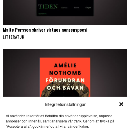
Malte Persson skriver virtuos nonsenspoesi
LITTERATUR
Integritetsinställningar
Vi använder kakor för att förbättra din användarupplevelse, anpassa
annonser och innehåll, samt analysera vår trafik. Genom att trycka på
SE ÄVEN
"Acceptera alla", godkänner du att vi använder kakor.