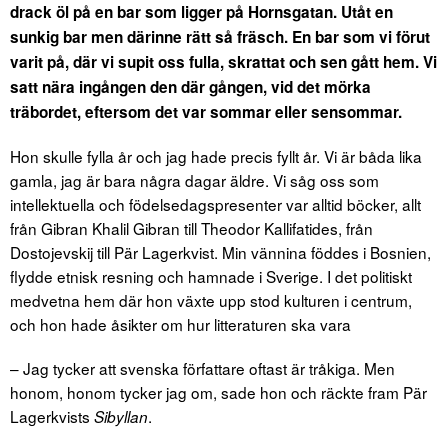
drack öl på en bar som ligger på Hornsgatan. Utåt en
sunkig bar men därinne rätt så fräsch. En bar som vi förut
varit på, där vi supit oss fulla, skrattat och sen gått hem.
Vi
satt nära ingången den där gången, vid det mörka
träbordet, eftersom det var sommar eller sensommar.
Hon skulle fylla år och jag hade precis fyllt år. Vi är båda lika
gamla, jag är bara några dagar äldre. Vi såg oss som
intellektuella och födelsedagspresenter var alltid böcker, allt
från Gibran Khalil Gibran till Theodor Kallifatides, från
Dostojevskij till Pär Lagerkvist. Min vännina föddes i Bosnien,
flydde etnisk resning och hamnade i Sverige. I det politiskt
medvetna hem där hon växte upp stod kulturen i centrum,
och hon hade åsikter om hur litteraturen ska vara
– Jag tycker att svenska författare oftast är tråkiga. Men
honom, honom tycker jag om, sade hon och räckte fram Pär
Lagerkvists
.
Sibyllan