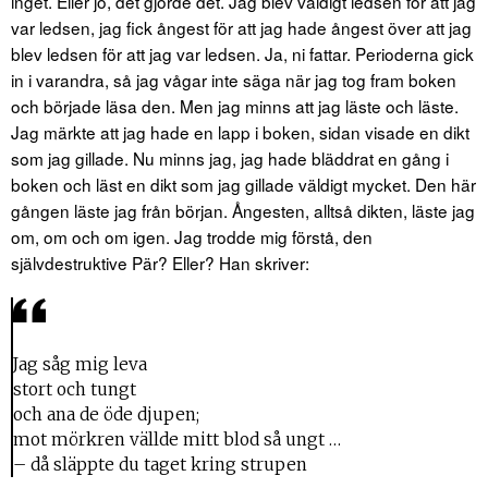
inget. Eller jo, det gjorde det. Jag blev väldigt ledsen för att jag
var ledsen, jag fick ångest för att jag hade ångest över att jag
blev ledsen för att jag var ledsen. Ja, ni fattar. Perioderna gick
in i varandra, så jag vågar inte säga när jag tog fram boken
och började läsa den. Men jag minns att jag läste och läste.
Jag märkte att jag hade en lapp i boken, sidan visade en dikt
som jag gillade. Nu minns jag, jag hade bläddrat en gång i
boken och läst en dikt som jag gillade väldigt mycket. Den här
gången läste jag från början. Ångesten, alltså dikten, läste jag
om, om och om igen. Jag trodde mig förstå, den
självdestruktive Pär? Eller? Han skriver:
Jag såg mig leva
stort och tungt
och ana de öde djupen;
mot mörkren vällde mitt blod så ungt …
– då släppte du taget kring strupen