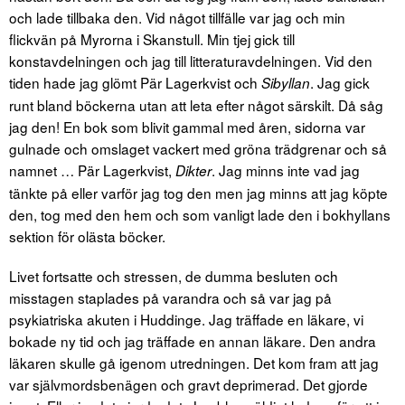
och lade tillbaka den. Vid något tillfälle var jag och min
flickvän på Myrorna i Skanstull. Min tjej gick till
konstavdelningen och jag till litteraturavdelningen. Vid den
tiden hade jag glömt Pär Lagerkvist och
. Jag gick
Sibyllan
runt bland böckerna utan att leta efter något särskilt. Då såg
jag den! En bok som blivit gammal med åren, sidorna var
gulnade och omslaget vackert med gröna trädgrenar och så
namnet … Pär Lagerkvist,
. Jag minns inte vad jag
Dikter
tänkte på eller varför jag tog den men jag minns att jag köpte
den, tog med den hem och som vanligt lade den i bokhyllans
sektion för olästa böcker.
Livet fortsatte och stressen, de dumma besluten och
misstagen staplades på varandra och så var jag på
psykiatriska akuten i Huddinge. Jag träffade en läkare, vi
bokade ny tid och jag träffade en annan läkare. Den andra
läkaren skulle gå igenom utredningen. Det kom fram att jag
var självmordsbenägen och gravt deprimerad. Det gjorde