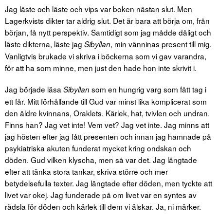
Jag läste och läste och vips var boken nästan slut. Men
Lagerkvists dikter tar aldrig slut. Det är bara att börja om, från
början, få nytt perspektiv. Samtidigt som jag mådde dåligt och
läste dikterna, läste jag
, min vänninas present till mig.
Sibyllan
Vanligtvis brukade vi skriva i böckerna som vi gav varandra,
för att ha som minne, men just den hade hon inte skrivit i.
Jag började läsa
som en hungrig varg som fått tag i
Sibyllan
ett får. Mitt förhållande till Gud var minst lika komplicerat som
den äldre kvinnans, Oraklets. Kärlek, hat, tvivlen och undran.
Finns han? Jag vet inte! Vem vet? Jag vet inte. Jag minns att
jag hösten efter jag fått presenten och innan jag hamnade på
psykiatriska akuten funderat mycket kring ondskan och
döden. Gud vilken klyscha, men så var det. Jag längtade
efter att tänka stora tankar, skriva större och mer
betydelsefulla texter. Jag längtade efter döden, men tyckte att
livet var okej. Jag funderade på om livet var en syntes av
rädsla för döden och kärlek till dem vi älskar. Ja, ni märker.