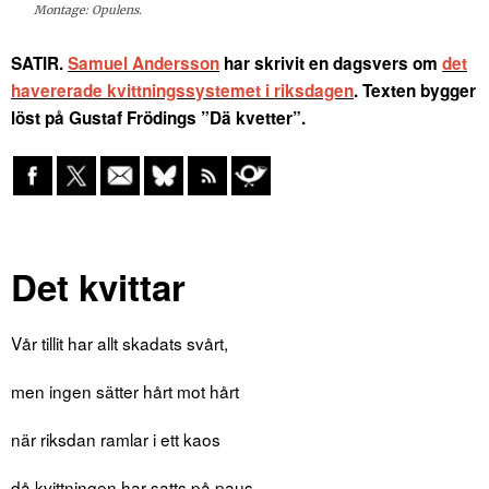
Montage: Opulens.
SATIR.
Samuel Andersson
har skrivit en dagsvers om
det
havererade kvittningssystemet i riksdagen
. Texten bygger
löst på Gustaf Frödings ”Dä kvetter”.
Det kvittar
Vår tillit har allt skadats svårt,
men ingen sätter hårt mot hårt
när riksdan ramlar i ett kaos
då kvittningen har satts på paus.