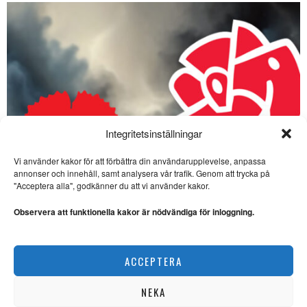
Integritetsinställningar
Vi använder kakor för att förbättra din användarupplevelse, anpassa
annonser och innehåll, samt analysera vår trafik. Genom att trycka på
SE ÄVEN
"Acceptera alla", godkänner du att vi använder kakor.
Dagsvers av Samuel
Andersson: ”Namnad
Observera att funktionella kakor är nödvändiga för inloggning.
pistol”
SATIR. Samuel Andersson har
skrivit en dagsvers om att Ulf
Dagsvers förstamaj valåret 2026
ACCEPTERA
UNDERSKRUVAT
Dagsvers om Carl-Oskar
Bohlin
NEKA
SATIR. Samuel Andersson har
skrivit en dagsvers apropå ett