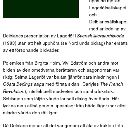
uppstod mellan
Lagerlöfsällskapet
och
Delblancsällskapet
med anledning av
Delblancs presentation av Lagerlöf i
Svensk litteraturhistoria
(1983) utan att helt upphöra (se Nordlunds bidrag) har ersatts
av ett försonande blidväder.
Polemiken från Birgitta Holm, Vivi Edström och andra mot
bilden av den omedvetna berättaren och sagonornan var
riktig; Selma Lagerlöf var beläst (jämför bara inledningen i
med första sidan i Carlyles
Gösta Berlings saga
The French
), intellektuellt medveten och samhällskritisk.
Revolution
Schismen som följde vände fortsatt dialog över ända. Här
lyckas man alltså genom uppsatser från båda läger mer eller
mindre vända den rätt igen.
Då Delblanc menar att det var genom att äta av frukten från