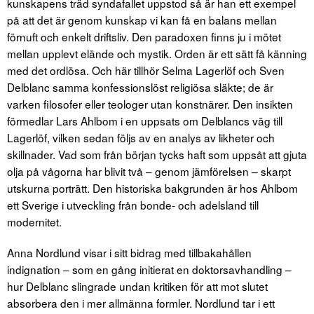
kunskapens träd syndafallet uppstod så är han ett exempel
på att det är genom kunskap vi kan få en balans mellan
förnuft och enkelt driftsliv. Den paradoxen finns ju i mötet
mellan upplevt elände och mystik. Orden är ett sätt få känning
med det ordlösa. Och här tillhör Selma Lagerlöf och Sven
Delblanc samma konfessionslöst religiösa släkte; de är
varken filosofer eller teologer utan konstnärer. Den insikten
förmedlar Lars Ahlbom i en uppsats om Delblancs väg till
Lagerlöf, vilken sedan följs av en analys av likheter och
skillnader. Vad som från början tycks haft som uppsåt att gjuta
olja på vågorna har blivit två – genom jämförelsen – skarpt
utskurna porträtt. Den historiska bakgrunden är hos Ahlbom
ett Sverige i utveckling från bonde- och adelsland till
modernitet.
Anna Nordlund visar i sitt bidrag med tillbakahållen
indignation – som en gång initierat en doktorsavhandling –
hur Delblanc slingrade undan kritiken för att mot slutet
absorbera den i mer allmänna formler. Nordlund tar i ett