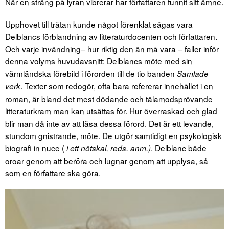
När en sträng på lyran vibrerar har författaren funnit sitt ämne.
Upphovet till trätan kunde något förenklat sägas vara
Delblancs förblandning av litteraturdocenten och författaren.
Och varje invändning– hur riktig den än må vara – faller inför
denna volyms huvudavsnitt: Delblancs möte med sin
värmländska förebild i förorden till de tio banden
Samlade
. Texter som redogör, ofta bara refererar innehållet i en
verk
roman, är bland det mest dödande och tålamodsprövande
litteraturkram man kan utsättas för. Hur överraskad och glad
blir man då inte av att läsa dessa förord. Det är ett levande,
stundom gnistrande, möte. De utgör samtidigt en psykologisk
biografi in nuce (
. Delblanc både
i ett nötskal, reds. anm.)
oroar genom att beröra och lugnar genom att upplysa, så
som en författare ska göra.