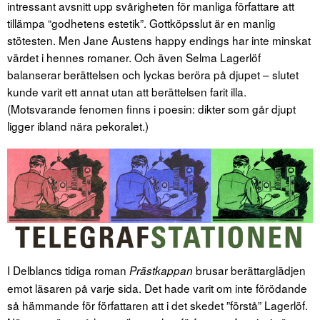
intressant avsnitt upp svårigheten för manliga författare att
tillämpa “godhetens estetik”. Gottköpsslut är en manlig
stötesten. Men Jane Austens happy endings har inte minskat
värdet i hennes romaner. Och även Selma Lagerlöf
balanserar berättelsen och lyckas beröra på djupet – slutet
kunde varit ett annat utan att berättelsen farit illa.
(Motsvarande fenomen finns i poesin: dikter som går djupt
ligger ibland nära pekoralet.)
I Delblancs tidiga roman
brusar berättarglädjen
Prästkappan
emot läsaren på varje sida. Det hade varit om inte förödande
så hämmande för författaren att i det skedet ”förstå” Lagerlöf.