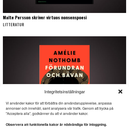
Malte Persson skriver virtuos nonsenspoesi
LITTERATUR
Integritetsinställningar
Vi använder kakor för att förbättra din användarupplevelse, anpassa
annonser och innehåll, samt analysera vår trafik. Genom att trycka på
SE ÄVEN
"Acceptera alla", godkänner du att vi använder kakor.
Veckans DDR: Liten
litterär östtysk klassiker
Observera att funktionella kakor är nödvändiga för inloggning.