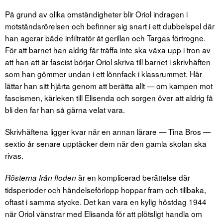
På grund av olika omständigheter blir Oriol indragen i
motståndsrörelsen och befinner sig snart i ett dubbelspel där
han agerar både infiltratör åt gerillan och Targas förtrogne.
För att barnet han aldrig får träffa inte ska växa upp i tron av
att han att är fascist börjar Oriol skriva till barnet i skrivhäften
som han gömmer undan i ett lönnfack i klassrummet. Här
lättar han sitt hjärta genom att berätta allt — om kampen mot
fascismen, kärleken till Elisenda och sorgen över att aldrig få
bli den far han så gärna velat vara.
Skrivhäftena ligger kvar när en annan lärare — Tina Bros —
sextio år senare upptäcker dem när den gamla skolan ska
rivas.
är en komplicerad berättelse där
Rösterna från floden
tidsperioder och händelseförlopp hoppar fram och tillbaka,
oftast i samma stycke. Det kan vara en kylig höstdag 1944
när Oriol vänstrar med Elisanda för att plötsligt handla om