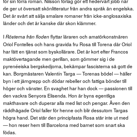
för sin förra roman. Nilsson förlag gör ett hedervärt jobb när
de ger ut översatt skönlitteratur från andra språk än engelska.
Det är svårt att sälja smalare romaner från icke-anglosaxiska
länder och det är kanske där skon klämmer.
I
flyttar läraren och amatörkonstnären
Rösterna från floden
Oriol Fontelles och hans gravida fru Rosa till Torena där Oriol
har fått en tjänst som byskollärare. Det är kort efter Francos
maktövertagande men gerillan, som gömmer sig i de
pyrenéeiska bergskedjorna, bekämpar fascisterna så gott de
kan. Borgmästaren Valentín Targa — Torenas bödel — håller
byn i ett järngrepp och dödar rebeller och fattiga bönder till
höger och vänster. En svaghet har han dock — passionen till
den vackra Senyora Elisenda. Hon är byns egentliga
makthavare och duperar alla med list och pengar. Även den
räddhågade Oriol faller för henne och blir dessutom Targas
högra hand. Det står den principfasta Rosa står inte ut med
— hon reser hem till Barcelona med barnet som snart ska
födas.