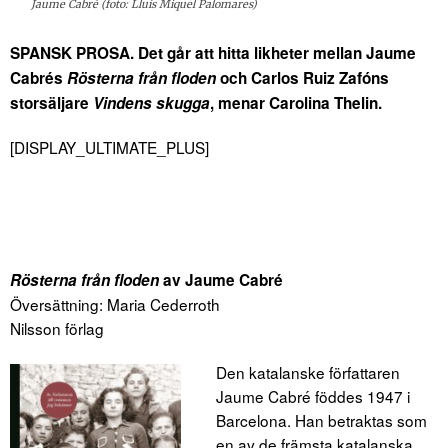
Jaume Cabré (foto: Lluís Miquel Palomares)
SPANSK PROSA. Det går att hitta likheter mellan Jaume
Cabrés
Rösterna från floden
och Carlos Ruiz Zafóns
storsäljare
Vindens skugga
, menar Carolina Thelin.
[DISPLAY_ULTIMATE_PLUS]
Rösterna från floden
av Jaume Cabré
Översättning: Maria Cederroth
Nilsson förlag
Den katalanske författaren
Jaume Cabré föddes 1947 i
Barcelona. Han betraktas som
en av de främsta katalanska