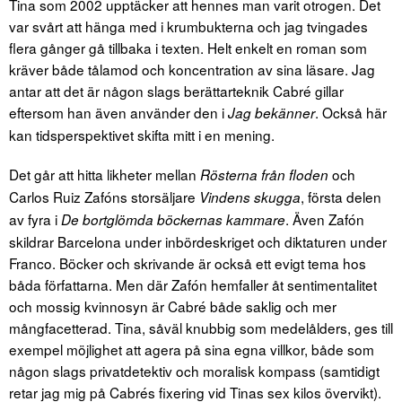
Tina som 2002 upptäcker att hennes man varit otrogen. Det
var svårt att hänga med i krumbukterna och jag tvingades
flera gånger gå tillbaka i texten. Helt enkelt en roman som
kräver både tålamod och koncentration av sina läsare. Jag
antar att det är någon slags berättarteknik Cabré gillar
eftersom han även använder den i
. Också här
Jag bekänner
kan tidsperspektivet skifta mitt i en mening.
Det går att hitta likheter mellan
och
Rösterna från floden
Carlos Ruiz Zafóns storsäljare
, första delen
Vindens skugga
av fyra i
. Även Zafón
De bortglömda böckernas kammare
skildrar Barcelona under inbördeskriget och diktaturen under
Franco. Böcker och skrivande är också ett evigt tema hos
båda författarna. Men där Zafón hemfaller åt sentimentalitet
och mossig kvinnosyn är Cabré både saklig och mer
mångfacetterad. Tina, såväl knubbig som medelålders, ges till
exempel möjlighet att agera på sina egna villkor, både som
någon slags privatdetektiv och moralisk kompass (samtidigt
retar jag mig på Cabrés fixering vid Tinas sex kilos övervikt).