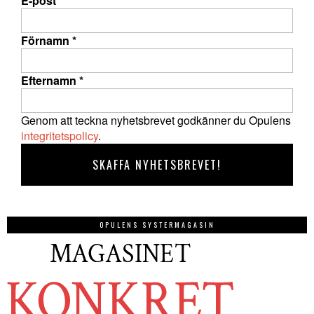
E-post
*
Förnamn
*
Efternamn
*
Genom att teckna nyhetsbrevet godkänner du Opulens
integritetspolicy
.
OPULENS SYSTERMAGASIN