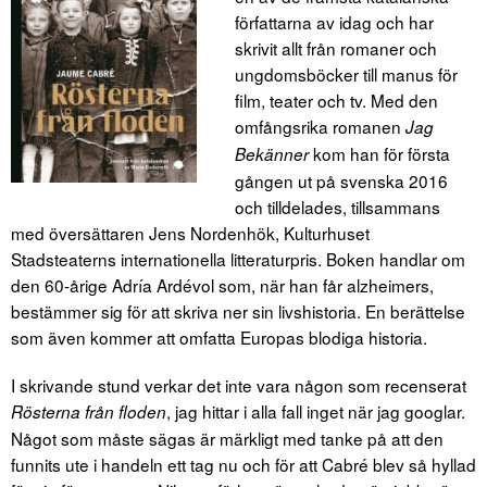
författarna av idag och har
skrivit allt från romaner och
ungdomsböcker till manus för
film, teater och tv. Med den
omfångsrika romanen
Jag
kom han för första
Bekänner
gången ut på svenska 2016
och tilldelades, tillsammans
med översättaren Jens Nordenhök, Kulturhuset
Stadsteaterns internationella litteraturpris. Boken handlar om
den 60-årige Adría Ardévol som, när han får alzheimers,
bestämmer sig för att skriva ner sin livshistoria. En berättelse
som även kommer att omfatta Europas blodiga historia.
I skrivande stund verkar det inte vara någon som recenserat
, jag hittar i alla fall inget när jag googlar.
Rösterna från floden
Något som måste sägas är märkligt med tanke på att den
funnits ute i handeln ett tag nu och för att Cabré blev så hyllad