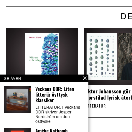
DE
SE ÄVEN
Veckans DDR: Liten
Lennart Sjögren skriver
Viktor Johansson gör
litterär östtysk
storartad poesi
storstilad lyrisk åte
klassiker
LITTERATUR
LITTERATUR
LITTERATUR. I Veckans
DDR skriver Jesper
Nordström om den
östtyske
Amélie Nothomb