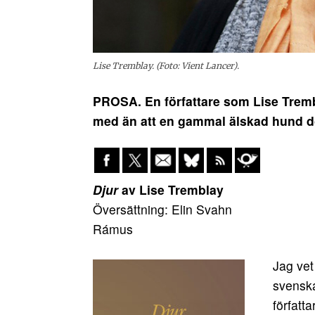
Lise Tremblay. (Foto: Vient Lancer).
PROSA. En författare som Lise Tremb
med än att en gammal älskad hund d
Djur
av Lise Tremblay
Översättning: Elin Svahn
Rámus
Jag vet
svenska
författ