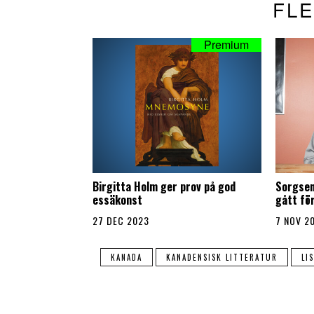
FLE
Birgitta Holm ger prov på god
Sorgsen
essäkonst
gått fö
27 DEC 2023
7 NOV 2
KANADA
KANADENSISK LITTERATUR
LI