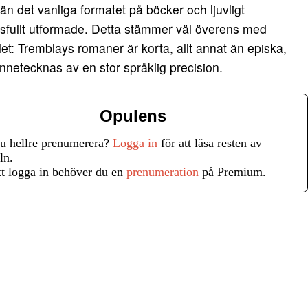
än det vanliga formatet på böcker och ljuvligt
fullt utformade. Detta stämmer väl överens med
let: Tremblays romaner är korta, allt annat än episka,
netecknas av en stor språklig precision.
Opulens
du hellre prenumerera?
Logga in
för att läsa resten av
ln.
tt logga in behöver du en
prenumeration
på Premium.