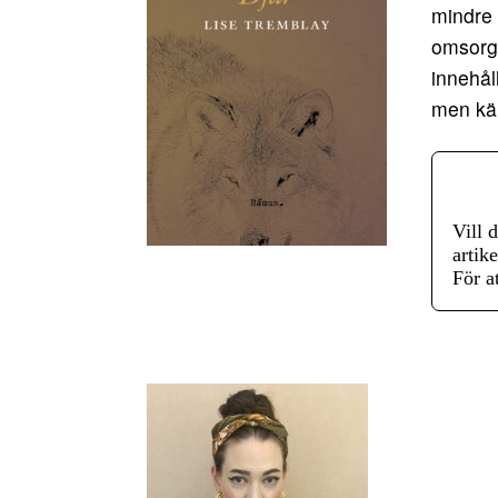
mindre 
omsorgs
innehål
men kän
Vill 
artike
För a