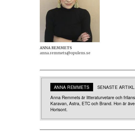
ANNA REMMETS
anna.remmets@opulens.se
ANNA REMMETS
SENASTE ARTIK
Anna Remmets är litteraturvetare och frilanssk
Karavan, Astra, ETC och Brand. Hon är även 
Horisont.