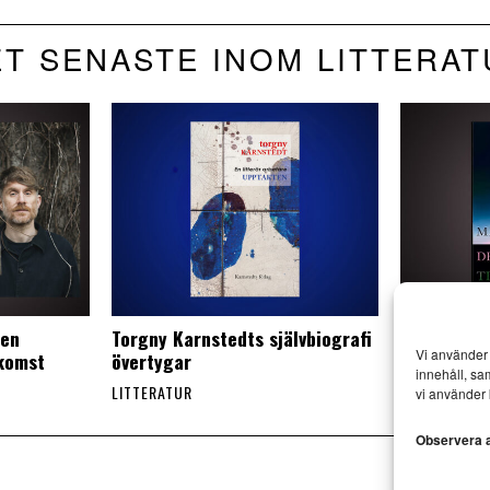
T SENASTE INOM LITTERA
 en
Torgny Karnstedts självbiografi
Malte Pers
Vi använder 
rkomst
övertygar
nonsenspo
innehåll, sa
LITTERATUR
LITTERATUR
vi använder 
Observera at