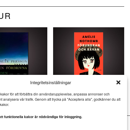
TUR
Integritetsinställningar
son skriver virtuos
Amélie Nothomb skildrar
kakor för att förbättra din användarupplevelse, anpassa annonser och
esi
kulturkrockar i Japan
mt analysera vår trafik. Genom att trycka på "Acceptera alla", godkänner du att
LITTERATUR
kakor.
t funktionella kakor är nödvändiga för inloggning.