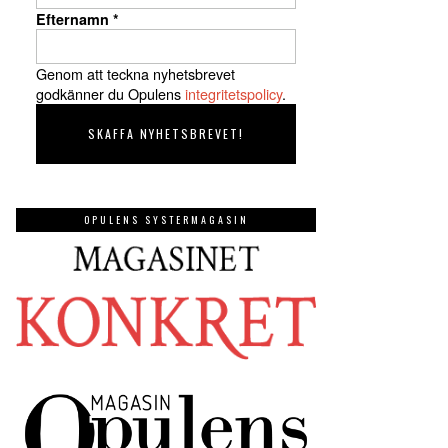
Efternamn
*
Genom att teckna nyhetsbrevet
godkänner du Opulens
integritetspolicy
.
OPULENS SYSTERMAGASIN