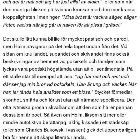
”, eller som när
och det är natt och jag har just trillat av stolen
den manliga blicken på kvinnan krockar med den mer krassa
kroppsligheten i meningen ”
Mina bröst är vackra säger, säger
”
Peter, vackra när jag går ut naken för att pissa i gräset.
Det skulle lätt kunna bli lite för mycket pastisch och parodi,
men Holm navigerar på det hela taget undan från det. Vid
sidan om knullandet, supandet och skrivandet finns också
beskrivningar av hemmet vid polcirkeln och familjen som
lyckas vara poetiskt högstämda utan att bli sentimentala. På
ett ställe står till exempel att läsa: ”j
ag har rest och rest och
där ser jag min bror vid polcirkeln. Han är ung och vacker. När
” Stycket förmedlar
han ler tänds hela ansiktet som ett bloss.
skönhet, smärta och förlust utan att närmare specificera. Den
ofta rytmiska prosan skvallrar om att den som håller pennan
dessutom är poet. Så även om Holm, liksom sitt mer eller
mindre autofiktiva berättarjag, aldrig kissade i ett städskåp
(eller som Charles Bukowski i vasken) gick det uppenbarligen
bra för henne att skapa litteratur ändå.