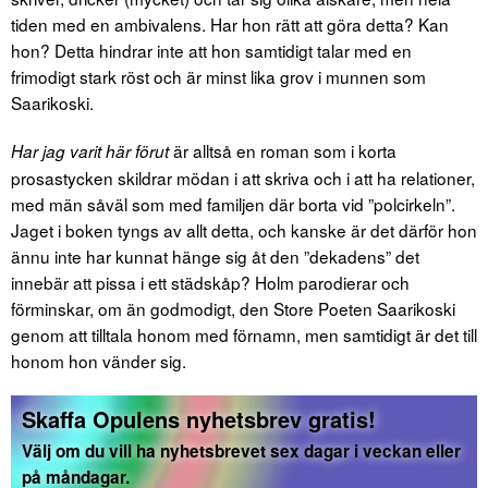
tiden med en ambivalens. Har hon rätt att göra detta? Kan
hon? Detta hindrar inte att hon samtidigt talar med en
frimodigt stark röst och är minst lika grov i munnen som
Saarikoski.
är alltså en roman som i korta
Har jag varit här förut
prosastycken skildrar mödan i att skriva och i att ha relationer,
med män såväl som med familjen där borta vid ”polcirkeln”.
Jaget i boken tyngs av allt detta, och kanske är det därför hon
ännu inte har kunnat hänge sig åt den ”dekadens” det
innebär att pissa i ett städskåp? Holm parodierar och
förminskar, om än godmodigt, den Store Poeten Saarikoski
genom att tilltala honom med förnamn, men samtidigt är det till
honom hon vänder sig.
Skaffa Opulens nyhetsbrev gratis!
Välj om du vill ha nyhetsbrevet sex dagar i veckan eller
på måndagar.