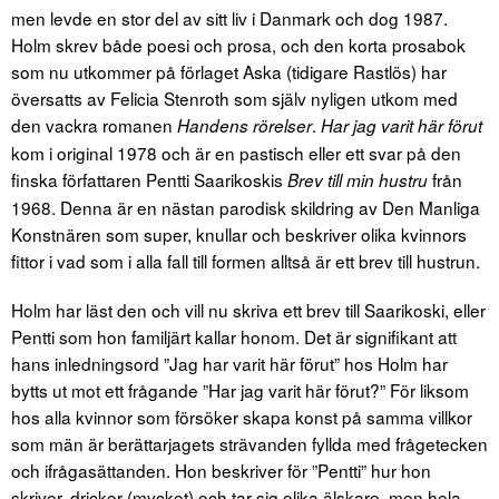
men levde en stor del av sitt liv i Danmark och dog 1987.
Holm skrev både poesi och prosa, och den korta prosabok
som nu utkommer på förlaget Aska (tidigare Rastlös) har
översatts av Felicia Stenroth som själv nyligen utkom med
den vackra romanen
.
Handens rörelser
Har jag varit här förut
kom i original 1978 och är en pastisch eller ett svar på den
finska författaren Pentti Saarikoskis
från
Brev till min hustru
1968. Denna är en nästan parodisk skildring av Den Manliga
Konstnären som super, knullar och beskriver olika kvinnors
fittor i vad som i alla fall till formen alltså är ett brev till hustrun.
Holm har läst den och vill nu skriva ett brev till Saarikoski, eller
Pentti som hon familjärt kallar honom. Det är signifikant att
hans inledningsord ”Jag har varit här förut” hos Holm har
bytts ut mot ett frågande ”Har jag varit här förut?” För liksom
hos alla kvinnor som försöker skapa konst på samma villkor
som män är berättarjagets strävanden fyllda med frågetecken
och ifrågasättanden. Hon beskriver för ”Pentti” hur hon
skriver, dricker (mycket) och tar sig olika älskare, men hela