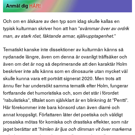
Anmäl dig
HÄR!
Och om en älskare av den typ som idag skulle kallas en
typisk kulturman skriver hon att han ”
svämmar över av ordrik
”
man, av stark röst, fäktande armar, självupptagenhet.
Tematiskt kanske inte dissektioner av kulturmän känns så
nydanade längre, även om denna är ovanligt träffsäker och
även om det är nog så deprimerande att den karaktär Holm
beskriver inte alls känns som en dinosaurie utan mycket väl
skulle kunna vara ett porträtt signerat 2020. Men trots att
ännu fler har undersökt samma tematik efter Holm, fungerar
fortfarande det humoristiska och, som det står i förordet
”rabulistiska”, tilltalet som självklart är en blinkning åt ”Pentti”.
Här förekommer inte bara könsord utan även diarré och
annat kroppsligt. Författaren låter det poetiska och väldigt
prosaiska mötas för komiska och drastiska effekter, som när
jaget berättar att ”
himlen är ljus och dimman vit över markerna