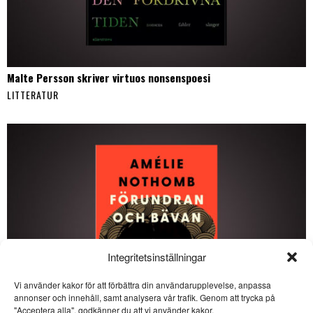
Malte Persson skriver virtuos nonsenspoesi
LITTERATUR
Integritetsinställningar
Vi använder kakor för att förbättra din användarupplevelse, anpassa
annonser och innehåll, samt analysera vår trafik. Genom att trycka på
SE ÄVEN
"Acceptera alla", godkänner du att vi använder kakor.