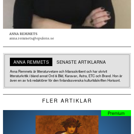
ANNA REMMETS
anna.remmets@opulens.se
ANNA REMMETS
SENASTE ARTIKLARNA
Anna Remmets är litteraturvetare och frilansskribent och har skrivit
litteraturkritik i bland annat Ord & Bild, Karavan, Astra, ETC och Brand. Hon är
även en av två redaktörer för den finlandssvenska kulturtidskriften Horisont.
FLER ARTIKLAR