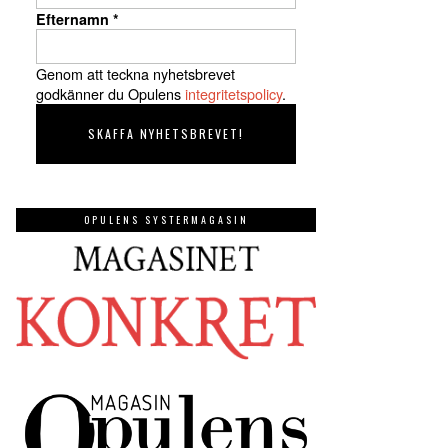
Efternamn
*
Genom att teckna nyhetsbrevet
godkänner du Opulens
integritetspolicy
.
OPULENS SYSTERMAGASIN