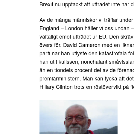
Brexit nu upptäckt att utträdet inte har
Av de många människor vi träffar under 
England – London håller vi oss undan –
vältaligt emot utträdet ur EU. Den skräv
övers för. David Cameron med en liknande
parti när han utlyste den katastrofala f
han ut i kulissen, nonchalant småvissl
än en tiondels procent del av de före
premiärministern. Man kan tycka att det 
Hillary Clinton trots en röstövervikt på f