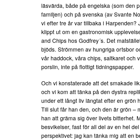
läsvärda, både på engelska (som den po
familjen) och på svenska (av Svante Nor
vi efter tre år var tillbaka i Harpenden?
klippt ut om en gastronomisk upplevel
and Chips hos Godfrey´s. Det matställe
bjöds. Strömmen av hungriga ortsbor och ti
vår haddock, våra chips, saltkaret och 
porslin, inte på flottigt tidningspapper.
Och vi konstaterade att det smakade lik
och vi kom att tänka på den dystra repl
under ett långt liv längtat efter en grön 
Till slut får han den, och den är grön – 
han att gräma sig över livets bitterhet
besvikelser, fast för all del av en hel d
perspektivet: jag kan tänka mig att en