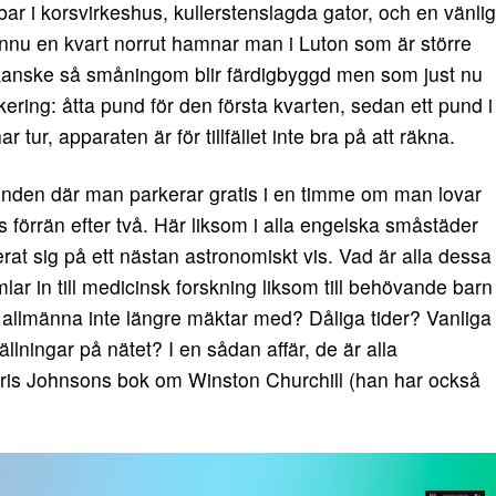
ar i korsvirkeshus, kullerstenslagda gator, och en vänlig
ännu en kvart norrut hamnar man i Luton som är större
 kanske så småningom blir färdigbyggd men som just nu
ering: åtta pund för den första kvarten, sedan ett pund i
ur, apparaten är för tillfället inte bra på att räkna.
penden där man parkerar gratis i en timme om man lovar
s förrän efter två. Här liksom i alla engelska småstäder
rat sig på ett nästan astronomiskt vis. Vad är alla dessa
ar in till medicinsk forskning liksom till behövande barn
allmänna inte längre mäktar med? Dåliga tider? Vanliga
lningar på nätet? I en sådan affär, de är alla
oris Johnsons bok om Winston Churchill (han har också