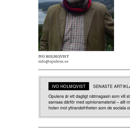
IVO HOLMQVIST
info@opulens.se
IVO HOLMQVIST
SENASTE ARTIK
Opulens är ett dagligt nätmagasin som vill stä
samsas därför med opinionsmaterial – allt 
hoten mot yttrandefriheten som de sociala o