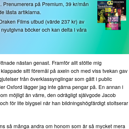
n. Prenumerera på Premium, 39 kr/mån
 de låsta artiklarna.
 Draken Films utbud (värde 237 kr) av
0 nyutgivna böcker och kan delta i våra
öttnade nästan genast. Framför allt stötte mig
an klappade sitt föremål på axeln och med viss tvekan gav
jutelser från överklassynglingar som gått i public
er Oxford lägger jag inte gärna pengar på. En annan i
 om möjligt än värre, den odrägligt självgode Jacob
 för lite blygsel när han bildningshögfärdigt stoltserar
finns så många andra om honom som är så mycket mera