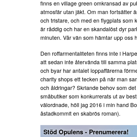
finns en village green omkransad av pub
atmosfär utan jäkt. Om man fortsätter 
och tristare, och med en flygplats som
är råddig och har en skandalöst dyr park
minuten. Vår vän som hämtar upp oss har t
Den roffarmentaliteten finns inte i Har
att sedan inte återvända till samma plat
och byar har antalet loppaffärerna förme
charity shops ett tecken på när man saml
och åldringar? Skriande behov som det 
småbutiker som konkurrerats ut av bestäl
välordnade, höll jag 2016 i min hand B
åstadkommit en skabrös roman).
Stöd Opulens - Prenumerera!