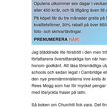
Opulens utkommer sex dagar i vecka
eller 450 kr/år, och få tillgång även till
På köpet får du tre månader gratis på
kvalitetsfilmer, 30% rabatt på över 85
foto- och skrivartävlingar.
PRENUMERERA
HÄR!
Jag bläddrade lite förstrött i den men tr
författarens översittaraktiga ton när h
honom godkänt. Att läsa försmädliga utg
schools och sedan legat i Cambridge ell
den nye premiärministerns inre krets är
Rees Mogg som har för mycket pengar och
med lösryckta fraser på latin.
Så boken om Churchill fick vara. Det 