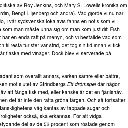
litiska av Roy Jenkins, och Mary S. Lowells krönika om
din, Bengt Liljenberg och andra). Vad gjorde vi nu när
 Jo, i vår sydsvenska lokalavis fanns en notis som vi
se som man måste unna sig om man kom just dit: Fish
t har en enda rätt på menyn, och vi beställde vad som
llresta turister var strid, det tog sin tid innan vi fick
vår flaska med vinäger. Dock blev vi serverade på
adant som överallt annars, varken sämre eller bättre,
iken mot slutet av Strindbergs
Ett drömspel
där någon
håv att fånga fisk med, eller kanske är det en fjärilshåv.
men det är inte den rätta gröna färgen. Och så fortsätter
. Mänsklighetens väg kantas av tappade sugar och
el roligheter också, ska erkännas. För att vidga
 betydande del av de 52 procent som röstade genom