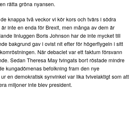
 den rätta gröna nyansen.
de knappa två veckor vi kör kors och tvärs i södra
 är inte en enda för Brexit, men många av dem är
lande linluggen Boris Johnson har de inte mycket till
 bakgrund gav i ovist nit efter för högerflygeln i sitt
olkomröstningen. När debaclet var ett faktum försvann
ande. Sedan Theresa May tvingats bort röstade mindre
nade kungadömenas befolkning fram den nye
ur en demokratisk synvinkel var lika tvivelaktigt som att
lera miljoner inte blev president.