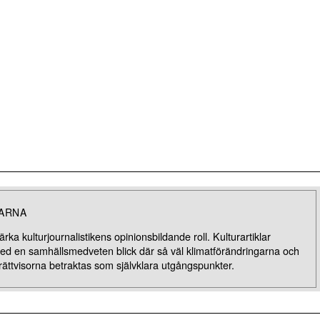
LARNA
rka kulturjournalistikens opinionsbildande roll. Kulturartiklar
med en samhällsmedveten blick där så väl klimatförändringarna och
rättvisorna betraktas som självklara utgångspunkter.