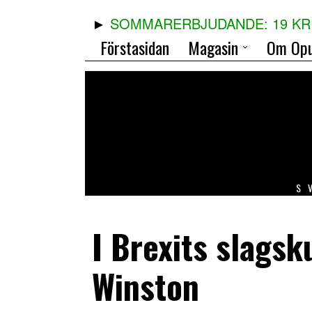
SOMMARERBJUDANDE: 19 KR 
Förstasidan
Magasin
Om Opu
S
I Brexits slagsk
Winston