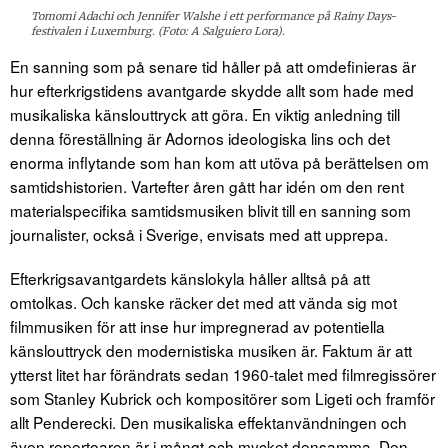
Tomomi Adachi och Jennifer Walshe i ett performance på Rainy Days-
festivalen i Luxemburg. (Foto: A Salguiero Lora).
En sanning som på senare tid håller på att omdefinieras är
hur efterkrigstidens avantgarde skydde allt som hade med
musikaliska känslouttryck att göra. En viktig anledning till
denna föreställning är Adornos ideologiska lins och det
enorma inflytande som han kom att utöva på berättelsen om
samtidshistorien. Vartefter åren gått har idén om den rent
materialspecifika samtidsmusiken blivit till en sanning som
journalister, också i Sverige, envisats med att upprepa.
Efterkrigsavantgardets känslokyla håller alltså på att
omtolkas. Och kanske räcker det med att vända sig mot
filmmusiken för att inse hur impregnerad av potentiella
känslouttryck den modernistiska musiken är. Faktum är att
ytterst litet har förändrats sedan 1960-talet med filmregissörer
som Stanley Kubrick och kompositörer som Ligeti och framför
allt Penderecki. Den musikaliska effektanvändningen och
även repertoaren är i mångt och mycket densamma. Den