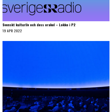
Svenskt kulturliv och dess orakel – Lokko i P2
19 APR 2022