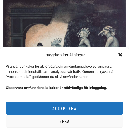
Integritetsinställningar
Vi använder kakor för att förbättra din användarupplevelse, anpassa
annonser och innehåll, samt analysera vår trafik. Genom att trycka på
SE ÄVEN
"Acceptera alla", godkänner du att vi använder kakor.
Liten festival firar 30 år
med stor filmkonst
Observera att funktionella kakor är nödvändiga för inloggning.
FILM. Ingela Brovik
rapporterar från Lilla
filmfestivalen i Båstad som
Ulf Eklund kombinerar kärvhet med värme
ACCEPTERA
KONST
Kangas klanger: Gott och
blandat på livefronten
NEKA
LIVEMUSIK. Kangas klanger
beger sig till Slaktkyrkan och