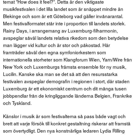
temat ”How does it feel?”. Detta är den viktigaste
musikfestivalen i det lilla landet som är snäppet mindre än
Blekinge och som är ett Göteborg vad gäller invånarantal.
Men festivalformatet står inte i proportion till landets storlek.
Rainy Days, i arrangemang av Luxemburg-filharmonin,
avspeglar såväl landets relativa rikedom som den betydelse
man lägger vid kultur och är stor och påkostad. Här
framträder såväl den egna symfoniorkestern som
internationella storheter som Klangforum Wien, Yarn/Wire från
New York och Luxemburgs främsta ensemble för ny musik,
Lucilin. Kanske ska man se det så att den resursstarka
festivalen avspeglar demografin i regionen i stort, där staden
Luxemburg är ett ekonomiskt centrum och dit många tusen
jobbpendlar från de kringliggande länderna Belgien, Frankrike
och Tyskland.
Känslor i musik är som festivaltema så pass både vagt och
brett att varje försök till konkret gestaltning riskerar att framstå
som övertydligt. Den nya konstnärliga ledaren Lydia Rilling