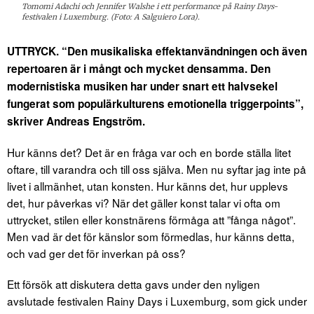
Tomomi Adachi och Jennifer Walshe i ett performance på Rainy Days-
festivalen i Luxemburg. (Foto: A Salguiero Lora).
UTTRYCK. “Den musikaliska effektanvändningen och även
repertoaren är i mångt och mycket densamma. Den
modernistiska musiken har under snart ett halvsekel
fungerat som populärkulturens emotionella triggerpoints”,
skriver Andreas Engström.
Hur känns det? Det är en fråga var och en borde ställa litet
oftare, till varandra och till oss själva. Men nu syftar jag inte på
livet i allmänhet, utan konsten. Hur känns det, hur upplevs
det, hur påverkas vi? När det gäller konst talar vi ofta om
uttrycket, stilen eller konstnärens förmåga att ”fånga något”.
Men vad är det för känslor som förmedlas, hur känns detta,
och vad ger det för inverkan på oss?
Ett försök att diskutera detta gavs under den nyligen
avslutade festivalen Rainy Days i Luxemburg, som gick under