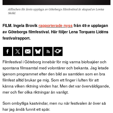
Affischen för årets upplaga av Göteborgs filmfestival är skapad av Lovisa
Sköld.
FILM. Ingela Brovik
rapporterade nyss
från 49:e upplagan
av Göteborgs filmfestival. Här följer Lena Torquato Lidéns
festivalrapport.
Filmfestival i Göteborg innebär för mig varma biofoajéer och
spontana filmsamtal med volontärer och bekanta. Jag letade
igenom programmet efter den bild av samtiden som en bra
filmfest alltid brukar ge mig. Som ett finger i luften för att
känna vilken riktning vinden har. Men det var överväldigande,
mer och fler olika riktningar än vanligt.
Som ombytliga kastvindar, men nu när festivalen är över så
har jag ändå funnit ett spår.