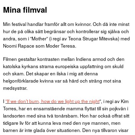
Mina filmval
Min festival handlar framför allt om kvinnor. Och då inte minst
hur de på olika sätt begränsar och kontrollerar sig själva och
andra, som i ”Mother” (i regi av Teona Strugar Mitevska) med
Noomi Rapace som Moder Teresa.
Filmen gestaltar kontrasten mellan Indiens armod och den
katolska kyrkans strama europeiska uppfattning om skuld
och skam. Det skapar en ilska i mig att denna
helgonförklarade kvinna var så hård och sträng mot sina
medsystrar.
I
”If we don’t burn, how do we light up the night
”, i regi av Kim
Torres, har en ensamstående mamma flyttat till sin pojkvän i
landsorten med sina två tonårsbarn. Hon har också offrat sitt
tidigare liv för att kunna leva med den nye mannen, men
barnen är inte glada över situationen. Den nya tillvaron visar