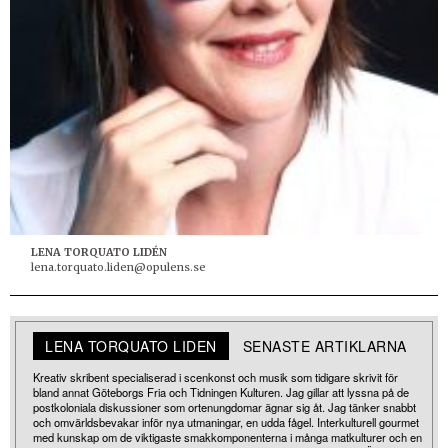
LENA TORQUATO LIDÉN
lena.torquato.liden@opulens.se
LENA TORQUATO LIDEN
SENASTE ARTIKLARNA
Kreativ skribent specialiserad i scenkonst och musik som tidigare skrivit för
bland annat Göteborgs Fria och Tidningen Kulturen. Jag gillar att lyssna på de
postkoloniala diskussioner som ortenungdomar ägnar sig åt. Jag tänker snabbt
och omvärldsbevakar inför nya utmaningar, en udda fågel. Interkulturell gourmet
med kunskap om de viktigaste smakkomponenterna i många matkulturer och en