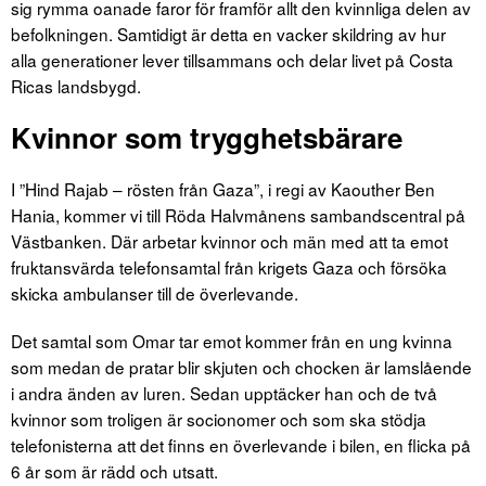
sig rymma oanade faror för framför allt den kvinnliga delen av
befolkningen. Samtidigt är detta en vacker skildring av hur
alla generationer lever tillsammans och delar livet på Costa
Ricas landsbygd.
Kvinnor som trygghetsbärare
I ”Hind Rajab – rösten från Gaza”, i regi av Kaouther Ben
Hania, kommer vi till Röda Halvmånens sambandscentral på
Västbanken. Där arbetar kvinnor och män med att ta emot
fruktansvärda telefonsamtal från krigets Gaza och försöka
skicka ambulanser till de överlevande.
Det samtal som Omar tar emot kommer från en ung kvinna
som medan de pratar blir skjuten och chocken är lamslående
i andra änden av luren. Sedan upptäcker han och de två
kvinnor som troligen är socionomer och som ska stödja
telefonisterna att det finns en överlevande i bilen, en flicka på
6 år som är rädd och utsatt.