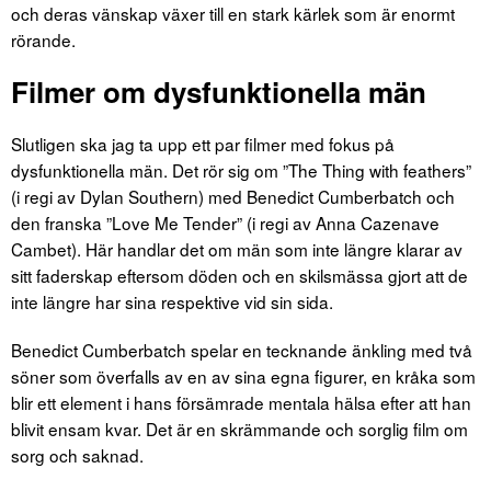
och deras vänskap växer till en stark kärlek som är enormt
rörande.
Filmer om dysfunktionella män
Slutligen ska jag ta upp ett par filmer med fokus på
dysfunktionella män. Det rör sig om ”The Thing with feathers”
(i regi av Dylan Southern) med Benedict Cumberbatch och
den franska ”Love Me Tender” (i regi av Anna Cazenave
Cambet). Här handlar det om män som inte längre klarar av
sitt faderskap eftersom döden och en skilsmässa gjort att de
inte längre har sina respektive vid sin sida.
Benedict Cumberbatch spelar en tecknande änkling med två
söner som överfalls av en av sina egna figurer, en kråka som
blir ett element i hans försämrade mentala hälsa efter att han
blivit ensam kvar. Det är en skrämmande och sorglig film om
sorg och saknad.