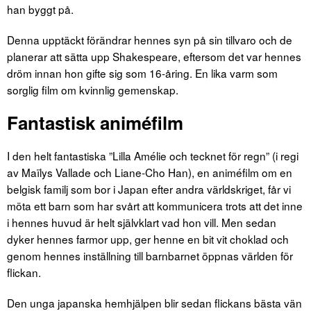
han byggt på.
Denna upptäckt förändrar hennes syn på sin tillvaro och de
planerar att sätta upp Shakespeare, eftersom det var hennes
dröm innan hon gifte sig som 16-åring. En lika varm som
sorglig film om kvinnlig gemenskap.
Fantastisk animéfilm
I den helt fantastiska ”Lilla Amélie och tecknet för regn” (i regi
av Maïlys Vallade och Liane-Cho Han), en animéfilm om en
belgisk familj som bor i Japan efter andra världskriget, får vi
möta ett barn som har svårt att kommunicera trots att det inne
i hennes huvud är helt självklart vad hon vill. Men sedan
dyker hennes farmor upp, ger henne en bit vit choklad och
genom hennes inställning till barnbarnet öppnas världen för
flickan.
Den unga japanska hemhjälpen blir sedan flickans bästa vän