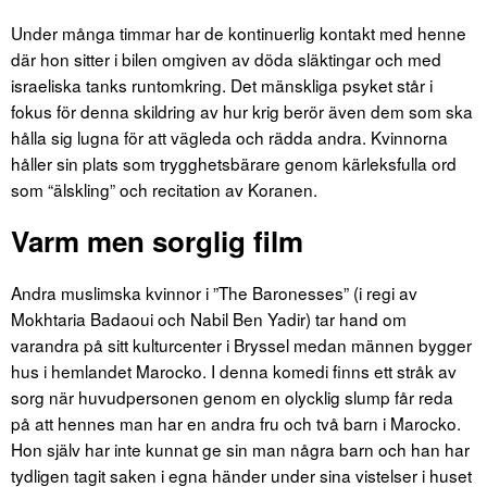
Under många timmar har de kontinuerlig kontakt med henne
där hon sitter i bilen omgiven av döda släktingar och med
israeliska tanks runtomkring. Det mänskliga psyket står i
fokus för denna skildring av hur krig berör även dem som ska
hålla sig lugna för att vägleda och rädda andra. Kvinnorna
håller sin plats som trygghetsbärare genom kärleksfulla ord
som “älskling” och recitation av Koranen.
Varm men sorglig film
Andra muslimska kvinnor i ”The Baronesses” (i regi av
Mokhtaria Badaoui och Nabil Ben Yadir) tar hand om
varandra på sitt kulturcenter i Bryssel medan männen bygger
hus i hemlandet Marocko. I denna komedi finns ett stråk av
sorg när huvudpersonen genom en olycklig slump får reda
på att hennes man har en andra fru och två barn i Marocko.
Hon själv har inte kunnat ge sin man några barn och han har
tydligen tagit saken i egna händer under sina vistelser i huset