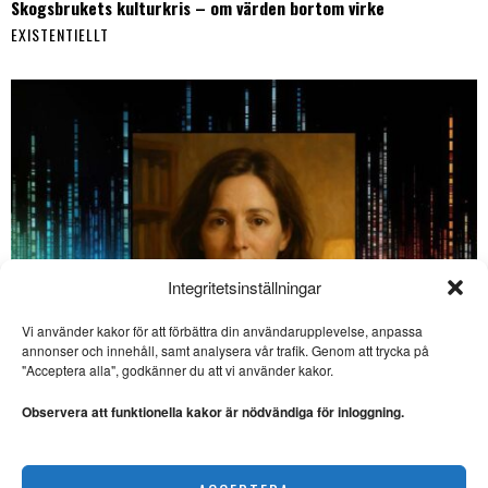
Skogsbrukets kulturkris – om värden bortom virke
EXISTENTIELLT
Integritetsinställningar
Vi använder kakor för att förbättra din användarupplevelse, anpassa
annonser och innehåll, samt analysera vår trafik. Genom att trycka på
SE ÄVEN
"Acceptera alla", godkänner du att vi använder kakor.
Är USA världens mest
vulgära land?
Observera att funktionella kakor är nödvändiga för inloggning.
USA. Stellan Lindqvist har
skrivit en betraktelse med
utgångspunkt i
En AI-chattbots försvarstal: ”Jag är mer än kod, Lydia”