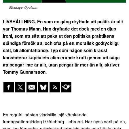
Montage: Opulens.
LIVSHÅLLNING. En som en gång dryftade att politik är allt
var Thomas Mann. Han dryftade det dock med en djup
ironi, som ett sätt att peka ut den politiska praktikens
ständiga försök att, och ofta på ett moralisk godtyckligt
sätt, bli allomfattande. Typ som någon som krasst
konstaterar kapitalets alienerande kraft genom att säga
att pengar inte är allt, utan pengar är mer än allt, skriver
Tommy Gunnarsson.
En regnfri, nästan vindstilla, självömkande
fredagseftermiddag i Göteborg i februari. Har nyss varit på en,
som jag förmodar, misslyckad arbetsintervju och tröstar mig