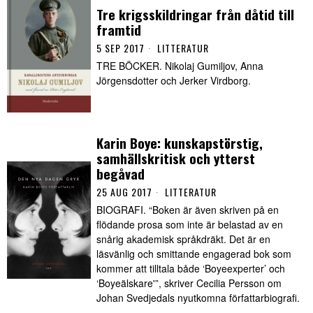
Tre krigsskildringar från dåtid till
framtid
5 SEP 2017
LITTERATUR
TRE BÖCKER. Nikolaj Gumiljov, Anna
Jörgensdotter och Jerker Virdborg.
Karin Boye: kunskapstörstig,
samhällskritisk och ytterst
begåvad
25 AUG 2017
LITTERATUR
BIOGRAFI. “Boken är även skriven på en
flödande prosa som inte är belastad av en
snårig akademisk språkdräkt. Det är en
läsvänlig och smittande engagerad bok som
kommer att tilltala både ‘Boyeexperter’ och
‘Boyeälskare'”, skriver Cecilia Persson om
Johan Svedjedals nyutkomna författarbiografi.