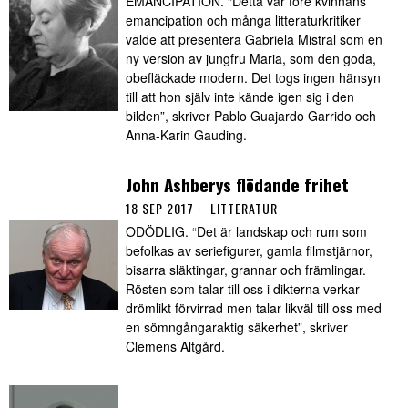
EMANCIPATION. “Detta var före kvinnans
emancipation och många litteraturkritiker
valde att presentera Gabriela Mistral som en
ny version av jungfru Maria, som den goda,
obefläckade modern. Det togs ingen hänsyn
till att hon själv inte kände igen sig i den
bilden”, skriver Pablo Guajardo Garrido och
Anna-Karin Gauding.
John Ashberys flödande frihet
18 SEP 2017
LITTERATUR
ODÖDLIG. “Det är landskap och rum som
befolkas av seriefigurer, gamla filmstjärnor,
bisarra släktingar, grannar och främlingar.
Rösten som talar till oss i dikterna verkar
drömlikt förvirrad men talar likväl till oss med
en sömngångaraktig säkerhet”, skriver
Clemens Altgård.