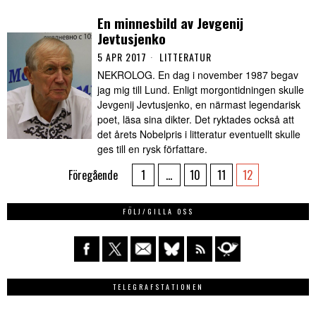
En minnesbild av Jevgenij
Jevtusjenko
5 APR 2017
LITTERATUR
NEKROLOG. En dag i november 1987 begav
jag mig till Lund. Enligt morgontidningen skulle
Jevgenij Jevtusjenko, en närmast legendarisk
poet, läsa sina dikter. Det ryktades också att
det årets Nobelpris i litteratur eventuellt skulle
ges till en rysk författare.
Föregående
1
…
10
11
12
FÖLJ/GILLA OSS
TELEGRAFSTATIONEN