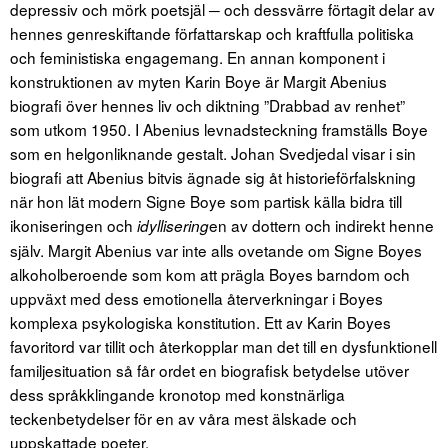
depressiv och mörk poetsjäl ─ och dessvärre förtagit delar av
hennes genreskiftande författarskap och kraftfulla politiska
och feministiska engagemang. En annan komponent i
konstruktionen av myten Karin Boye är Margit Abenius
biografi över hennes liv och diktning ”Drabbad av renhet”
som utkom 1950. I Abenius levnadsteckning framställs Boye
som en helgonliknande gestalt. Johan Svedjedal visar i sin
biografi att Abenius bitvis ägnade sig åt historieförfalskning
när hon lät modern Signe Boye som partisk källa bidra till
ikoniseringen och
en av dottern och indirekt henne
idyllisering
själv. Margit Abenius var inte alls ovetande om Signe Boyes
alkoholberoende som kom att prägla Boyes barndom och
uppväxt med dess emotionella återverkningar i Boyes
komplexa psykologiska konstitution. Ett av Karin Boyes
favoritord var tillit och återkopplar man det till en dysfunktionell
familjesituation så får ordet en biografisk betydelse utöver
dess språkklingande kronotop med konstnärliga
teckenbetydelser för en av våra mest älskade och
uppskattade poeter.