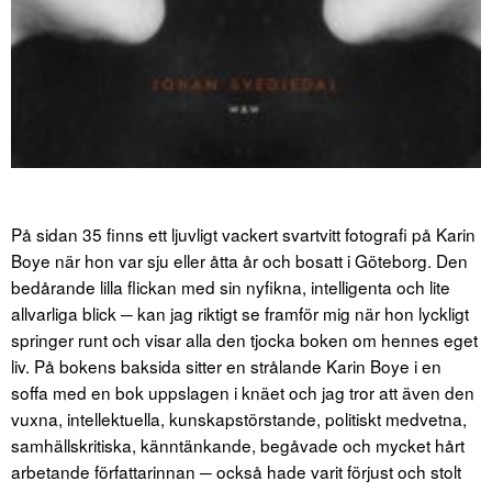
På sidan 35 finns ett ljuvligt vackert svartvitt fotografi på Karin
Boye när hon var sju eller åtta år och bosatt i Göteborg. Den
bedårande lilla flickan med sin nyfikna, intelligenta och lite
allvarliga blick ─ kan jag riktigt se framför mig när hon lyckligt
springer runt och visar alla den tjocka boken om hennes eget
liv. På bokens baksida sitter en strålande Karin Boye i en
soffa med en bok uppslagen i knäet och jag tror att även den
vuxna, intellektuella, kunskapstörstande, politiskt medvetna,
samhällskritiska, känntänkande, begåvade och mycket hårt
arbetande författarinnan ─ också hade varit förjust och stolt