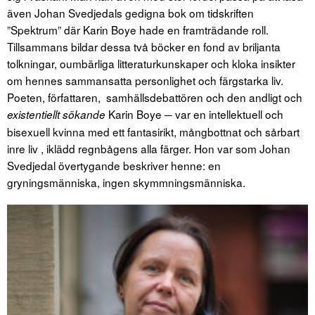
även Johan Svedjedals gedigna bok om tidskriften
”Spektrum” där Karin Boye hade en framträdande roll.
Tillsammans bildar dessa två böcker en fond av briljanta
tolkningar, oumbärliga litteraturkunskaper och kloka insikter
om hennes sammansatta personlighet och färgstarka liv.
Poeten, författaren, samhällsdebattören och den andligt och
Karin Boye ─ var en intellektuell och
existentiellt sökande
bisexuell kvinna med ett fantasirikt, mångbottnat och sårbart
inre liv , iklädd regnbågens alla färger. Hon var som Johan
Svedjedal övertygande beskriver henne: en
gryningsmänniska, ingen skymmningsmänniska.