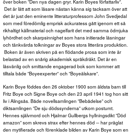
över boken ”Den nya dagen gryr. Karin Boyes författarliv”.
Det är lätt att som läsare nästan känna sig tacksam över att
det är just den eminente litteraturprofessorn John Svedjedal
som med föredömlig emprisk ackuratess gått igenom ett så
rikhaltigt källmaterial och nagelfarit det med samma ödmjuka
lyhördhet och skarpsinnighet som hans initierade läsningar
och tänkvärda tolkningar av Boyes stora litterära produktion.
Boken är även skriven på en flödande prosa som inte är
belastad av en snårig akademisk språkdräkt. Det är en
läsvänlig och smittande engagerad bok som kommer att
tilltala både ”Boyeexperter” och ”Boyeälskare”.
Karin Boye föddes den 26 oktober 1900 som äldsta barn till
Fritz Boye och Signe Boye och den 23 april 1941 tog hon sitt
liv i Alingsås. Både novellsamlingen ”Bebådelse” och
diktsamlingen ”De sju dödssynderna” utkom postumt.
Hennes självmord och Hjalmar Gullbergs hyllningsdikt ”Död
amazon” som skrevs strax efter hennes död ─ har präglat
den mytifierade och förenklade bilden av Karin Boye som en