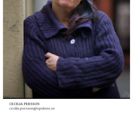
CECILIA PERSSON
cecilia.persson@opulens.se