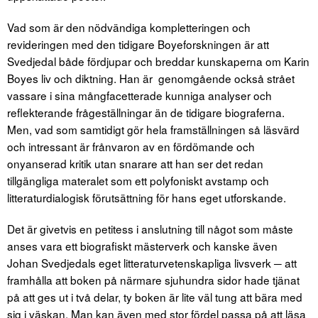
Vad som är den nödvändiga kompletteringen och
revideringen med den tidigare Boyeforskningen är att
Svedjedal både fördjupar och breddar kunskaperna om Karin
Boyes liv och diktning. Han är genomgående också strået
vassare i sina mångfacetterade kunniga analyser och
reflekterande frågeställningar än de tidigare biograferna.
Men, vad som samtidigt gör hela framställningen så läsvärd
och intressant är frånvaron av en fördömande och
onyanserad kritik utan snarare att han ser det redan
tillgängliga materalet som ett polyfoniskt avstamp och
litteraturdialogisk förutsättning för hans eget utforskande.
Det är givetvis en petitess i anslutning till något som måste
anses vara ett biografiskt mästerverk och kanske även
Johan Svedjedals eget litteraturvetenskapliga livsverk ─ att
framhålla att boken på närmare sjuhundra sidor hade tjänat
på att ges ut i två delar, ty boken är lite väl tung att bära med
sig i väskan. Man kan även med stor fördel passa på att läsa