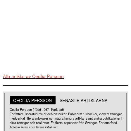
Alla artiklar av Cecilia Persson
CECILIA PERSSON
SENASTE ARTIKLARNA
Cecilia Persson ( född 1967 i Karlstad)
Författare, litteraturkritiker och historiker. Publicerat 10 böcker, 2 översättningar,
medverkat i flera antologier och några hundra artiklar samt andra publikationer i
olika tidningar och tidskrifter. Ett flertal stipendier från Sveriges Författarfond.
Arbetar även som lärare i Malmö.