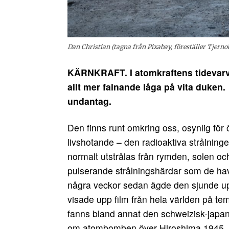
Dan Christian (tagna från Pixabay, föreställer Tjernob
KÄRNKRAFT.
I atomkraftens tidevar
allt mer falnande låga på vita duken
undantag.
Den finns runt omkring oss, osynlig för ö
livshotande – den radioaktiva strålning
normalt utstrålas från rymden, solen och
pulserande strålningshärdar som de hav
några veckor sedan ägde den sjunde up
visade upp film från hela världen på tem
fanns bland annat den schweizisk-jap
om atombomben över Hiroshima 1945, 