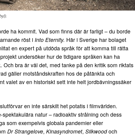
byl)
.
orde ha kommit. Vad som finns där är farligt – du borde
varnande röst i
Into Eternity.
Här i Sverige har bolaget
litat en expert på utdöda språk för att komma till rätta
sprojekt undersöker hur de tidigare språken kan ha
k. Och bra är väl det, med tanke på den kritik som riktats
vad gäller motståndskraften hos de påtänkta och
 valet av en historiskt sett inte helt jordbävningssäker
tförvar en inte särskilt het potatis i filmvärlden.
e-spektakulära natur – radioaktiv strålning och dess
ssiga som exempelvis globala pandemier eller
som
Dr Strangelove
,
Kinasyndromet
,
Silkwood
och