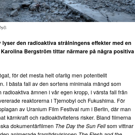
yl).
v lyser den radioaktiva strålningens effekter med en
. Karolina Bergström tittar närmare på några positiva
gat, för det mesta helt ofarlig men potentiellt
en. I bästa fall av den sortens minimala mängd som
 radioaktiva ämnen i vår egen kropp, i värsta fall från
ererade reaktorerna i Tjernobyl och Fukushima. För
plagan av Uranium Film Festival rum i Berlin, där man
at kärnkraft och radioaktivitetens risker. Bland filmerna
anska dokumentärfilmen
The Day the Sun Fell
som vittnar
den animerade framtidsvisionen
The Flesh and the