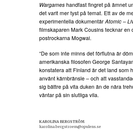
Wargames
handfast fingret på ämnet un
det varit mer tyst på temat. Ett av de 
experimentella dokumentär
Atomic – Li
filmskaparen Mark Cousins tecknar en dy
postrockarna Mogwai.
”De som inte minns det förflutna är döm
amerikanska filosofen George Santayan
konstatera att Finland är det land som hi
använt kärnbränsle – och att vasstand
sig bättre på vita duken än de nära treh
väntar på sin slutliga vila.
KAROLINA BERGSTRÖM
karolina.bergstroem@opulens.se