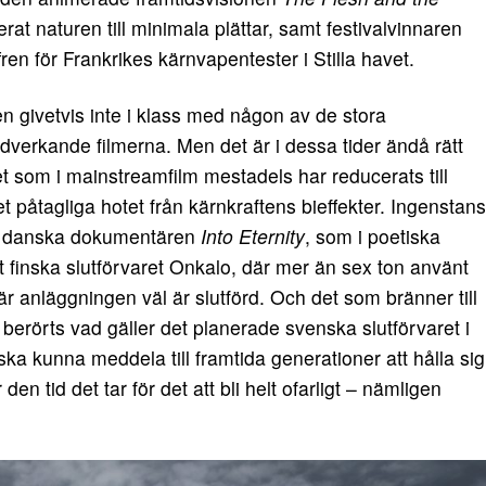
erat naturen till minimala plättar, samt festivalvinnaren
fren för Frankrikes kärnvapentester i Stilla havet.
en givetvis inte i klass med någon av de stora
edverkande filmerna. Men det är i dessa tider ändå rätt
 det som i mainstreamfilm mestadels har reducerats till
 påtagliga hotet från kärnkraftens bieffekter. Ingenstans
den danska dokumentären
Into Eternity
, som i poetiska
t finska slutförvaret Onkalo, där mer än sex ton använt
 anläggningen väl är slutförd. Och det som bränner till
 berörts vad gäller det planerade svenska slutförvaret i
ska kunna meddela till framtida generationer att hålla sig
den tid det tar för det att bli helt ofarligt – nämligen