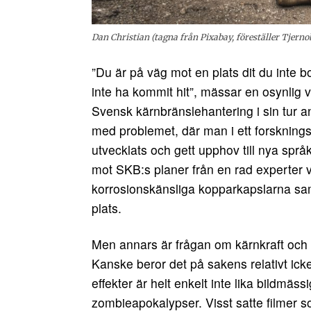
Dan Christian (tagna från Pixabay, föreställer Tjerno
”Du är på väg mot en plats dit du inte b
inte ha kommit hit”, mässar en osynlig 
Svensk kärnbränslehantering i sin tur an
med problemet, där man i ett forskning
utvecklats och gett upphov till nya språ
mot SKB:s planer från en rad experter 
korrosionskänsliga kopparkapslarna samt
plats.
Men annars är frågan om kärnkraft och slu
Kanske beror det på sakens relativt ick
effekter är helt enkelt inte lika bildmä
zombieapokalypser. Visst satte filmer 