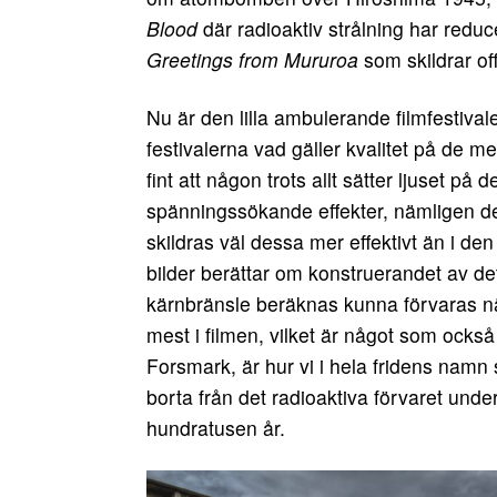
Blood
där radioaktiv strålning har reduc
Greetings from Mururoa
som skildrar of
Nu är den lilla ambulerande filmfestival
festivalerna vad gäller kvalitet på de m
fint att någon trots allt sätter ljuset på
spänningssökande effekter, nämligen det
skildras väl dessa mer effektivt än i 
bilder berättar om konstruerandet av de
kärnbränsle beräknas kunna förvaras när
mest i filmen, vilket är något som också
Forsmark, är hur vi i hela fridens namn 
borta från det radioaktiva förvaret under 
hundratusen år.