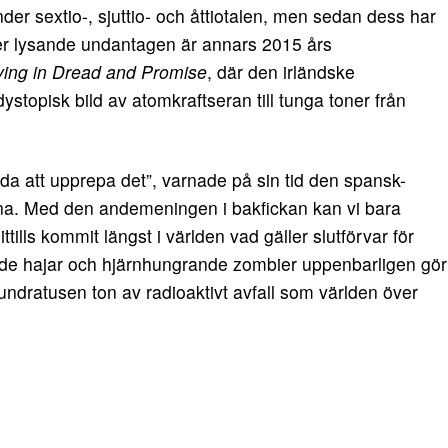
der sextio-, sjuttio- och åttiotalen, men sedan dess har
mer lysande undantagen är annars 2015 års
ving in Dread and Promise
, där den irländske
stopisk bild av atomkraftseran till tunga toner från
da att upprepa det”, varnade på sin tid den spansk-
a. Med den andemeningen i bakfickan kan vi bara
ttills kommit längst i världen vad gäller slutförvar för
ade hajar och hjärnhungrande zombier uppenbarligen gör
undratusen ton av radioaktivt avfall som världen över