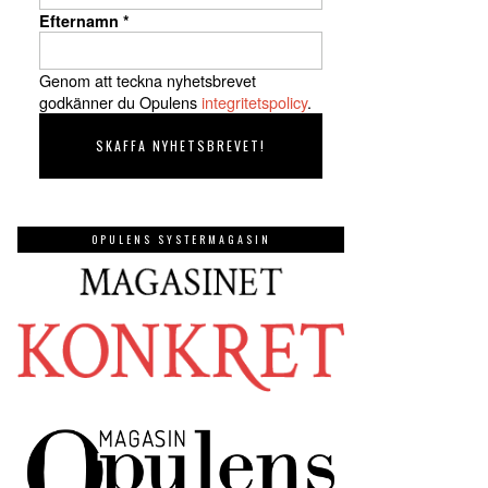
Efternamn
*
Genom att teckna nyhetsbrevet
godkänner du Opulens
integritetspolicy
.
OPULENS SYSTERMAGASIN