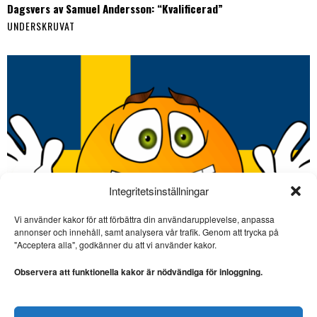
Dagsvers av Samuel Andersson: “Kvalificerad”
UNDERSKRUVAT
Integritetsinställningar
Vi använder kakor för att förbättra din användarupplevelse, anpassa
annonser och innehåll, samt analysera vår trafik. Genom att trycka på
SE ÄVEN
"Acceptera alla", godkänner du att vi använder kakor.
Dagsvers av Samuel
Andersson: ”Namnad
Observera att funktionella kakor är nödvändiga för inloggning.
pistol”
SATIR. Samuel Andersson har
skrivit en dagsvers om att Ulf
Dagsvers om kvittningssystemet