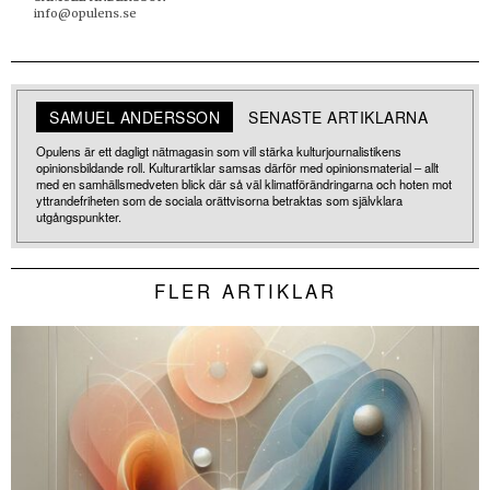
info@opulens.se
SAMUEL ANDERSSON
SENASTE ARTIKLARNA
Opulens är ett dagligt nätmagasin som vill stärka kulturjournalistikens
opinionsbildande roll. Kulturartiklar samsas därför med opinionsmaterial – allt
med en samhällsmedveten blick där så väl klimatförändringarna och hoten mot
yttrandefriheten som de sociala orättvisorna betraktas som självklara
utgångspunkter.
FLER ARTIKLAR