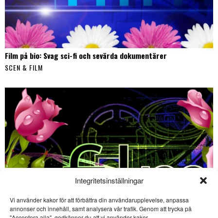
Film på bio: Svag sci-fi och sevärda dokumentärer
SCEN & FILM
Integritetsinställningar
Vi använder kakor för att förbättra din användarupplevelse, anpassa
SE ÄVEN
annonser och innehåll, samt analysera vår trafik. Genom att trycka på
"Acceptera alla", godkänner du att vi använder kakor.