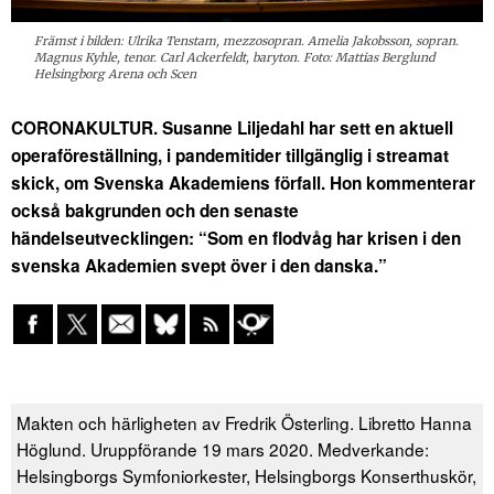
Främst i bilden: Ulrika Tenstam, mezzosopran. Amelia Jakobsson, sopran.
Magnus Kyhle, tenor. Carl Ackerfeldt, baryton. Foto: Mattias Berglund
Helsingborg Arena och Scen
CORONAKULTUR. Susanne Liljedahl har sett en aktuell
operaföreställning, i pandemitider tillgänglig i streamat
skick, om Svenska Akademiens förfall. Hon kommenterar
också bakgrunden och den senaste
händelseutvecklingen: “Som en flodvåg har krisen i den
svenska Akademien svept över i den danska.”
Makten och härligheten av Fredrik Österling. Libretto Hanna
Höglund. Uruppförande 19 mars 2020. Medverkande:
Helsingborgs Symfoniorkester, Helsingborgs Konserthuskör,