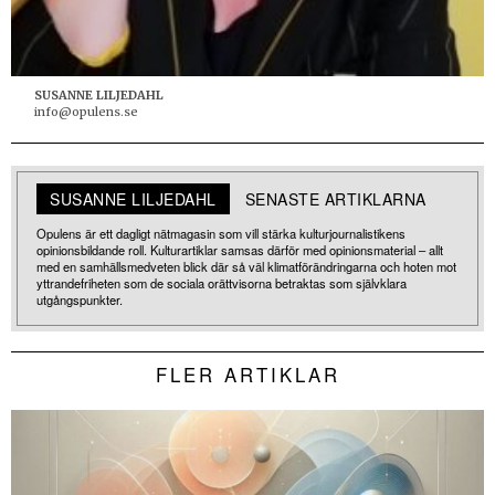
SUSANNE LILJEDAHL
info@opulens.se
SUSANNE LILJEDAHL
SENASTE ARTIKLARNA
Opulens är ett dagligt nätmagasin som vill stärka kulturjournalistikens
opinionsbildande roll. Kulturartiklar samsas därför med opinionsmaterial – allt
med en samhällsmedveten blick där så väl klimatförändringarna och hoten mot
yttrandefriheten som de sociala orättvisorna betraktas som självklara
utgångspunkter.
FLER ARTIKLAR