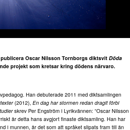
t publicera Oscar Nilsson Tornborgs diktsvit
Döda
ående projekt som kretsar kring dödens närvaro.
rivpedagog. Han debuterade 2011 med diktsamlingen
texter
(2012),
En dag har stormen redan dragit förbi
tudier
skrev Per Engström i Lyrikvännen: ”Oscar Nilsson
lyriskt är detta hans avgjort finaste diktsamling. Han har
and i munnen, är det som att språket slipats fram till än