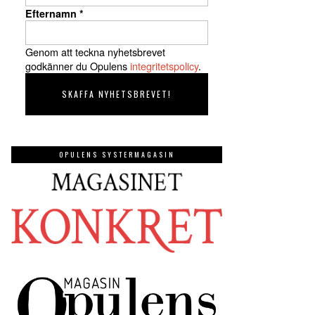
Efternamn
*
Genom att teckna nyhetsbrevet
godkänner du Opulens
integritetspolicy
.
OPULENS SYSTERMAGASIN