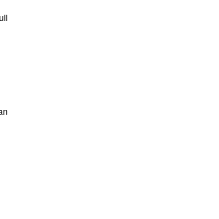
ll
an