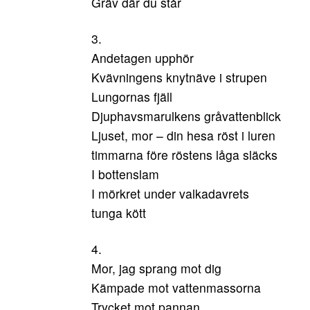
Gräv där du står
3.
Andetagen upphör
Kvävningens knytnäve i strupen
Lungornas fjäll
Djuphavsmarulkens gråvattenblick
Ljuset, mor ­– din hesa röst i luren
timmarna före röstens låga släcks
I bottenslam
I mörkret under valkadavrets
tunga kött
4.
Mor, jag sprang mot dig
Kämpade mot vattenmassorna
Trycket mot pannan