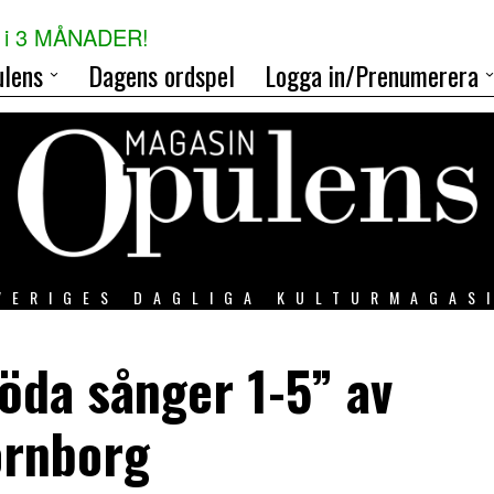
i 3 MÅNADER!
lens
Dagens ordspel
Logga in/Prenumerera
VERIGES DAGLIGA KULTURMAGAS
Döda sånger 1-5” av
ornborg