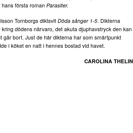
r hans första roman
Parasiter.
ilsson Tornborgs diktsvit
Döda sånger 1-5
. Dikterna
r kring dödens närvaro, det akuta djuphavstryck den kan
gt går bort. Just de här dikterna har som smärtpunkt
e i köket en natt i hennes bostad vid havet.
CAROLINA THELIN