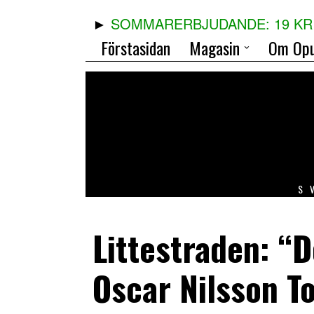
SOMMARERBJUDANDE: 19 KR 
Förstasidan
Magasin
Om Opu
S
Littestraden: “
Oscar Nilsson T