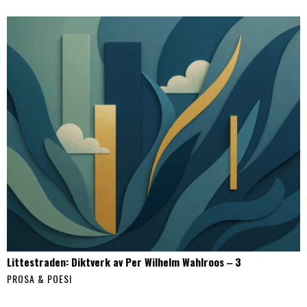
Littestraden: Diktverk av Per Wilhelm Wahlroos ‒ 3
PROSA & POESI