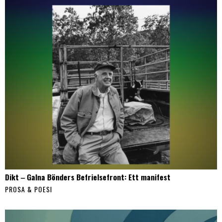
Dikt ‒ Galna Bönders Befrielsefront: Ett manifest
PROSA & POESI