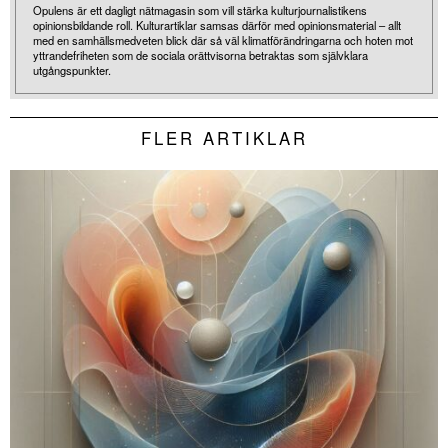
Opulens är ett dagligt nätmagasin som vill stärka kulturjournalistikens
opinionsbildande roll. Kulturartiklar samsas därför med opinionsmaterial – allt
med en samhällsmedveten blick där så väl klimatförändringarna och hoten mot
yttrandefriheten som de sociala orättvisorna betraktas som självklara
utgångspunkter.
FLER ARTIKLAR