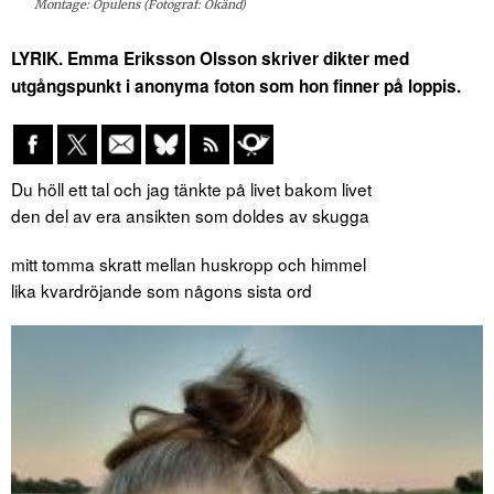
Montage: Opulens (Fotograf: Okänd)
LYRIK. Emma Eriksson Olsson skriver dikter med
utgångspunkt i anonyma foton som hon finner på loppis.
Du höll ett tal och jag tänkte på livet bakom livet
den del av era ansikten som doldes av skugga
mitt tomma skratt mellan huskropp och himmel
lika kvardröjande som någons sista ord