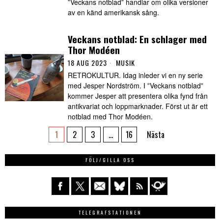
”Veckans notblad” handlar om olika versioner
av en känd amerikansk sång.
Veckans notblad: En schlager med
Thor Modéen
18 AUG 2023
MUSIK
RETROKULTUR. Idag inleder vi en ny serie
med Jesper Nordström. I ”Veckans notblad”
kommer Jesper att presentera olika fynd från
antikvariat och loppmarknader. Först ut är ett
notblad med Thor Modéen.
1
2
3
…
16
Nästa
FÖLJ/GILLA OSS
TELEGRAFSTATIONEN