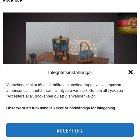
Integritetsinställningar
Vi använder kakor för att förbättra din användarupplevelse, anpassa
SE ÄVEN
annonser och innehåll, samt analysera vår trafik. Genom att trycka på
"Acceptera alla", godkänner du att vi använder kakor.
Dagsvers av Samuel
Andersson: ”Namnad
Observera att funktionella kakor är nödvändiga för inloggning.
pistol”
SATIR. Samuel Andersson har
skrivit en dagsvers om att Ulf
Veckans DDR: Kulinarisk kultur i socialismens namn
ACCEPTERA
KRÖNIKOR
Per Månson skriver
mästerligt om rysk