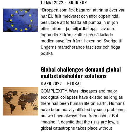
10 MAJ 2022
KRÖNIKOR
“Droppen som fick bägaren att rinna över var
när EU fullt medvetet och inför öppen ridå,
beslutade att fortsätta att pumpa in miljon
efter miljon – ja, miljardbelopp – av euro
tagna direkt från skatter och så kallade
medlemsavgifter från till exempel Sverige till
Ungerns marscherande fascister och höga
polska
Global challenges demand global
multistakeholder solutions
8 APR 2022
GLOBAL
COMPLEXITY. Wars, diseases and major
ecological collapses have existed as long as
there has been human life on Earth. Humans
have been heavily afflicted by such problems,
but we have always risen from ashes. But
imagine if, despite that the risks are low, a
global catastrophe takes place without