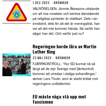
1 DEC 2023
KRÖNIKOR
VALRÖRELSEN. Jimmie Åkessons uttalande
om att riva moskéer och beröva återstående
på religiösa symboler är ofattbart. Dels i sin
innebörd, dels för att det är meningslöst, han
vet att det inte kommer hända. Så varför han
säger han det. Och varför just nu?
Regeringen borde lära av Martin
Luther King
23 MAJ 2023
KRÖNIKOR
FJÄRRKONTROLL. “Hur SD kunnat nå så
långt att de styr Sverige med fjärrkontroll,
kommer att utredas i otaliga avhandlingar,”
skriver Lars Thulin, som är starkt kritisk mot
regeringens undfallenhet.
EU måste våga stå upp mot
fascismen