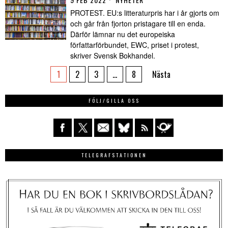
PROTEST. EU:s litteraturpris har i år gjorts om
och går från fjorton pristagare till en enda.
Därför lämnar nu det europeiska
författarförbundet, EWC, priset i protest,
skriver Svensk Bokhandel.
1
2
3
…
8
Nästa
FÖLJ/GILLA OSS
TELEGRAFSTATIONEN