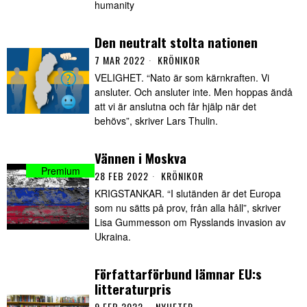
humanity
Den neutralt stolta nationen
7 MAR 2022
KRÖNIKOR
VELIGHET. “Nato är som kärnkraften. Vi
ansluter. Och ansluter inte. Men hoppas ändå
att vi är anslutna och får hjälp när det
behövs”, skriver Lars Thulin.
Vännen i Moskva
28 FEB 2022
KRÖNIKOR
KRIGSTANKAR. “I slutänden är det Europa
som nu sätts på prov, från alla håll”, skriver
Lisa Gummesson om Rysslands invasion av
Ukraina.
Författarförbund lämnar EU:s
litteraturpris
9 FEB 2022
NYHETER